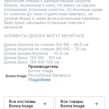
притачная планка с декоративным шнуром. 

Брюки, зауженные к низу, по верху на задних 
половинках отрезные кокетки, по боковым швам 
от кокетки до низа отделочные лампасы, на 
уровне бедер в швах функциональные карманы. 
Верх брюк оформлен отрезным поясом с 
резинкой. 

ЭЛЕМЕНТЫ ДЕКОРА МОГУТ МЕНЯТЬСЯ

Длина блузона по спинке (54-58) – 68.5 см

Длина блузона по спинке (60-64) – 70 см

Длина рукава блузона   - 61,5 см

Длина брюк  (54-58)  -103 см

Длина брюк  (60-64)-105 см
Производитель
Bonna Image
Республика Беларусь
Подробнее
Все костюмы
Все товары
Bonna Image
Bonna Image