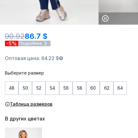
90.92
86.7 $
-5%
Подробнее
Оптовая цена: 64.22 $
Выберите размер
48
50
52
54
56
58
60
62
64
Таблица размеров
В других цветах