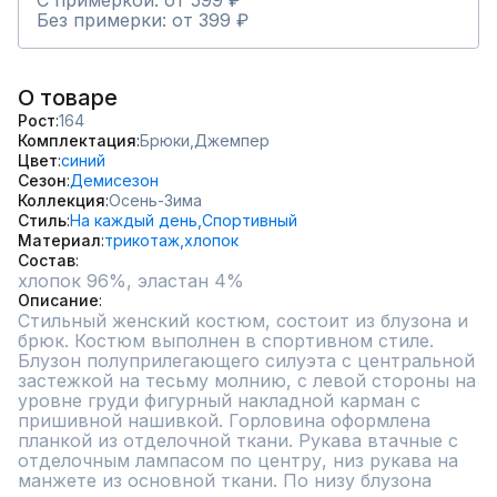
С примеркой: от 599 ₽
Без примерки: от 399 ₽
О товаре
Рост
164
Комплектация
Брюки,
Джемпер
Цвет
синий
Сезон
Демисезон
Коллекция
Осень-Зима
Стиль
На каждый день,
Спортивный
Материал
трикотаж,
хлопок
Состав
хлопок 96%, эластан 4%
Описание
Стильный женский костюм, состоит из блузона и 
брюк. Костюм выполнен в спортивном стиле. 

Блузон полуприлегающего силуэта с центральной 
застежкой на тесьму молнию, с левой стороны на 
уровне груди фигурный накладной карман с 
пришивной нашивкой. Горловина оформлена 
планкой из отделочной ткани. Рукава втачные с 
отделочным лампасом по центру, низ рукава на 
манжете из основной ткани. По низу блузона 