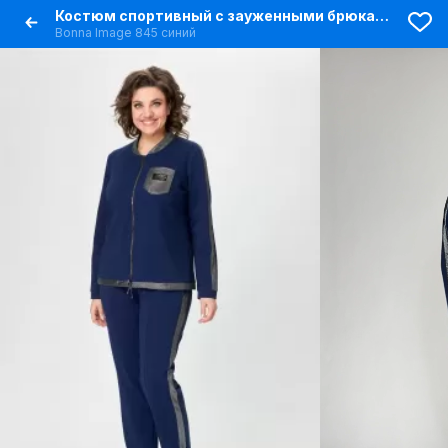
Костюм спортивный с зауженными брюками и укороченным жакетом
Bonna Image 845 синий