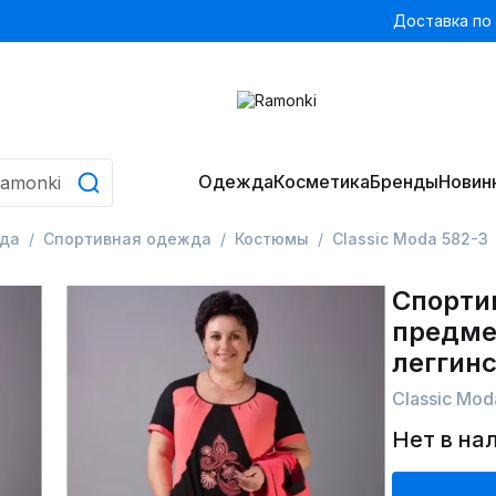
Доставка по
Одежда
Косметика
Бренды
Новин
да
Спортивная одежда
Костюмы
Classic Moda 582-3
Спорти
предмет
леггин
Classic Mod
Нет в на