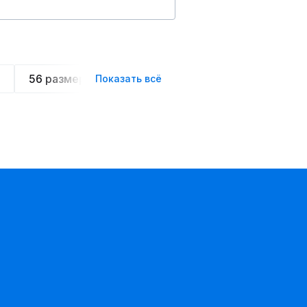
56 размера
Домашние костюмы
Мужски
Показать всё