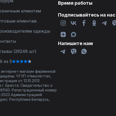
оурум
Время работы
озничным клиентам
Подписывайтесь на нас
птовым клиентам
роизводителям одежды
онтакты
Напишите нам
тзывы (26248 шт)
9 из 5
 - интернет-магазин фирменной
щищены. ЧТУП «Чиколетта»,
страция от 12.10.2012
 г. Бреста. Свидетельство о
61143. Регистрационный номер
9.2023 Администрацией
дрес: Республика Беларусь,