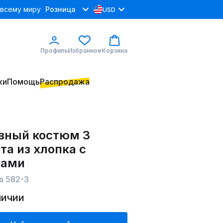
 всему миру
Розница
USD
Профиль
Избранное
Корзина
ки
Помощь
Распродажа
вный костюм 3
а из хлопка с
сами
a 582-3
личии