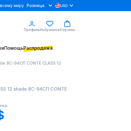
 всему миру
Розница
USD
Профиль
Избранное
Корзина
ки
Помощь
Распродажа
ade 8С-94СП CONTE CLASS 12
SS 12 shade 8С-94СП CONTE
ена:
$