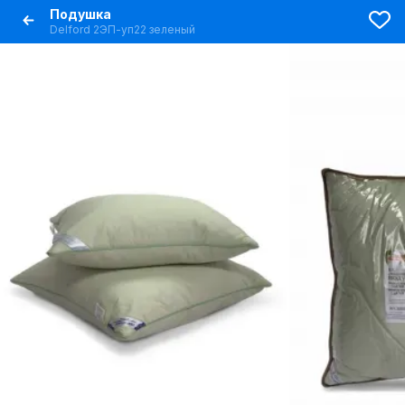
Подушка
Delford 2ЭП-уп22 зеленый