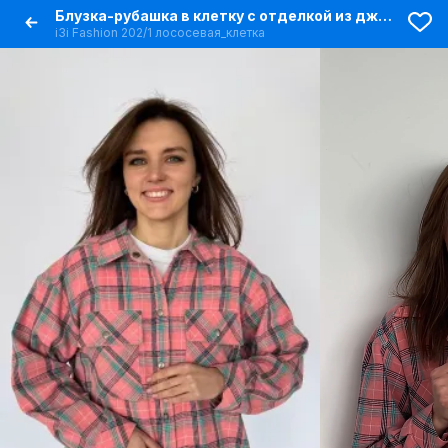
Блузка-рубашка в клетку с отделкой из джинса и карманами
i3i Fashion 202/1 лососевая_клетка