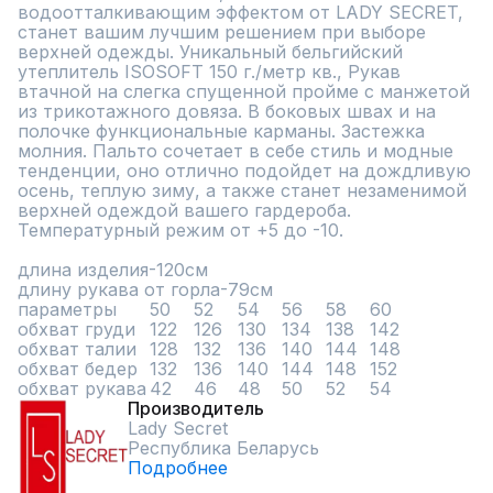
водоотталкивающим эффектом от LADY SECRET, 
станет вашим лучшим решением при выборе 
верхней одежды. Уникальный бельгийский 
утеплитель ISOSOFT 150 г./метр кв., Рукав 
втачной на слегка спущенной пройме с манжетой 
из трикотажного довяза. В боковых швах и на 
полочке функциональные карманы. Застежка 
молния. Пальто сочетает в себе стиль и модные 
тенденции, оно отлично подойдет на дождливую 
осень, теплую зиму, а также станет незаменимой 
верхней одеждой вашего гардероба. 
Температурный режим от +5 до -10.

длина изделия-120см

длину рукава от горла-79см

параметры	50	52	54	56	58	60

обхват груди	122	126	130	134	138	142

обхват талии	128	132	136	140	144	148

обхват бедер	132	136	140	144	148	152

обхват рукава	42	46	48	50	52	54
Производитель
Lady Secret
Республика Беларусь
Подробнее