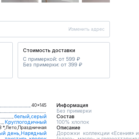
Изменить адрес
Стоимость доставки
С примеркой: от 599 ₽
Без примерки: от 399 ₽
Информация
40x145
Без примерки
белый,
серый
Состав
Круглогодичный
100% хлопок
Описание
 *,
Лето,
Праздничная
ый день,
Нарядный
Дорожки  коллекции «Есения» 
текстиль,
хлопок
(влаго-, масло- и грязеотталки