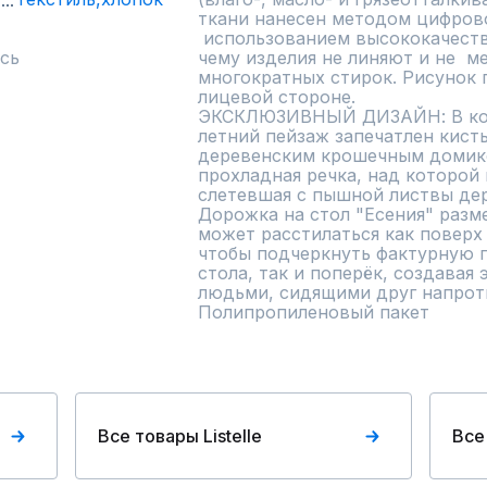
ткани нанесен методом цифрово
 использованием высококачественных красителей, благодаря 
сь
чему изделия не линяют и не  м
многократных стирок. Рисунок п
лицевой стороне.

ЭКСКЛЮЗИВНЫЙ ДИЗАЙН: В колл
летний пейзаж запечатлен кисть
деревенским крошечным домик
прохладная речка, над которой 
слетевшая с пышной листвы дер
Дорожка на стол "Есения" разм
может расстилаться как поверх с
чтобы подчеркнуть фактурную по
стола, так и поперёк, создавая 
людьми, сидящими друг напротив
Полипропиленовый пакет
Все товары Listelle
Все