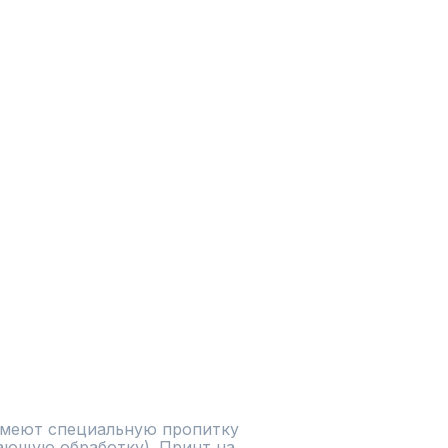
имеют специальную пропитку 
вающую обработку). Принт на 