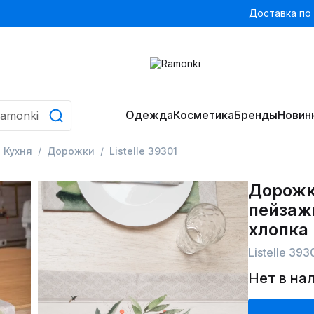
Доставка по
Одежда
Косметика
Бренды
Новин
Кухня
Дорожки
Listelle 39301
Дорожк
пейзаж
хлопка
Listelle 393
Нет в на