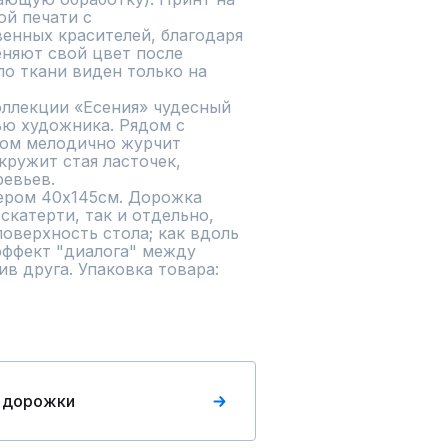
й печати с

еняют свой цвет после 
о ткани виден только на 
екции «Есения» чудесный 
ю художника. Рядом с 
ом мелодично журчит 
кружит стая ласточек, 
евьев.

ером 40х145см. Дорожка 
катерти, так и отдельно, 
верхность стола; как вдоль 
эффект "диалога" между 
 друга. Упаковка товара: 
 дорожки