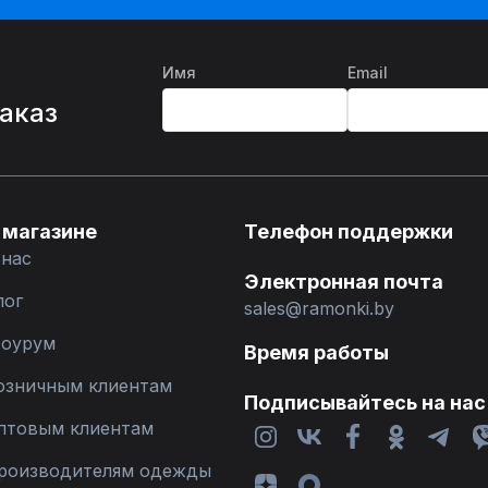
Имя
Email
%
заказ
 магазине
Телефон поддержки
 нас
Электронная почта
лог
sales@ramonki.by
оурум
Время работы
озничным клиентам
Подписывайтесь на нас
птовым клиентам
роизводителям одежды