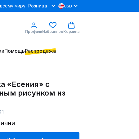
 всему миру
Розница
USD
Профиль
Избранное
Корзина
ки
Помощь
Распродажа
а «Есения» с
ным рисунком из
01
личии