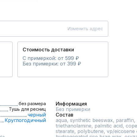
Изменить адрес
Стоимость доставки
С примеркой: от 599 ₽
Без примерки: от 399 ₽
Информация
без размера
Без примерки
Тушь для ресниц
черный
Состав
Круглогодичный
aqua, synthetic beeswax, paraffin, 
triethanolamine, palmitic acid, coper
stearate, polybutene, vp/eicosene 
сь
hydrogenated rice bran wax, oryza 