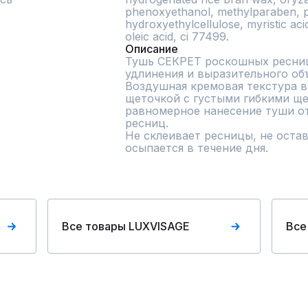
phenoxyethanol, methylparaben, p
hydroxyethylcellulose, myristic acid
oleic acid, ci 77499.
Описание
Тушь СЕКРЕТ роскошных ресниц
удлинения и выразительного объ
Воздушная кремовая текстура в
щеточкой с густыми гибкими ще
равномерное нанесение туши от
ресниц.

Не склеивает ресницы, не остав
осыпается в течение дня.
Все товары LUXVISAGE
Все