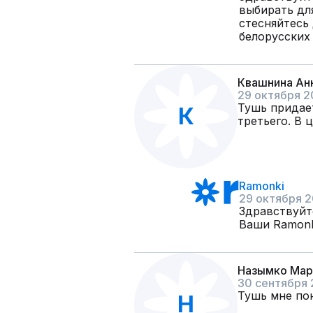
выбирать для
стесняйтесь
белорусских 
Квашнина Ан
29 октября 2
Тушь придает
К
третьего. В 
Ramonki
29 октября 
Здравствуйт
Ваши Ramonk
Назымко Мар
30 сентября
Тушь мне пон
Н