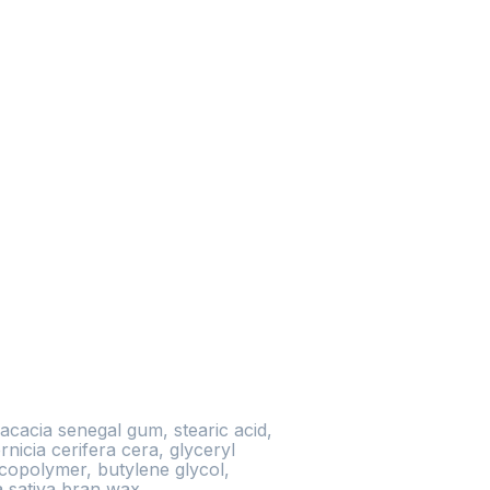
acacia senegal gum, stearic acid, 
nicia cerifera cera, glyceryl 
copolymer, butylene glycol, 
sativa bran wax, 