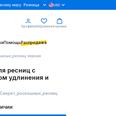
 всему миру
Розница
USD
Профиль
Избранное
Корзина
ки
Помощь
Распродажа
ошных_ресниц черная
ля ресниц с
ом удлинения и
 Секрет_роскошных_ресниц
личии