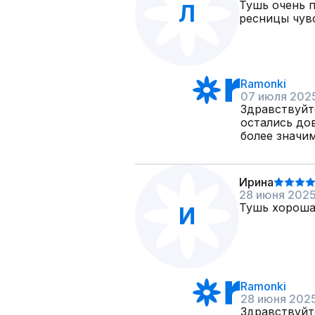
Тушь очень п
Л
ресницы чув
Ramonki
07 июля 202
Здравствуйт
остались до
более значи
Ирина
28 июня 202
Тушь хорошая
И
Ramonki
28 июня 202
Здравствуйт