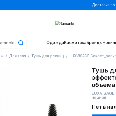
Доставка по
Одежда
Косметика
Бренды
Новин
яж
Для глаз
Тушь для ресниц
LUXVISAGE Секрет_роск
Тушь д
эффект
объема
LUXVISAGE
черная
Нет в на