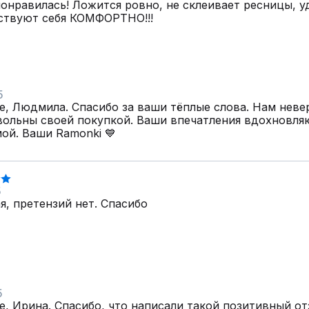
онравилась! Ложится ровно, не склеивает ресницы, у
ствуют себя КОМФОРТНО!!!
5
е, Людмила. Спасибо за ваши тёплые слова. Нам невер
вольны своей покупкой. Ваши впечатления вдохновля
мой. Ваши Ramonki 💙
5
, претензий нет. Спасибо
5
е, Ирина. Спасибо, что написали такой позитивный от