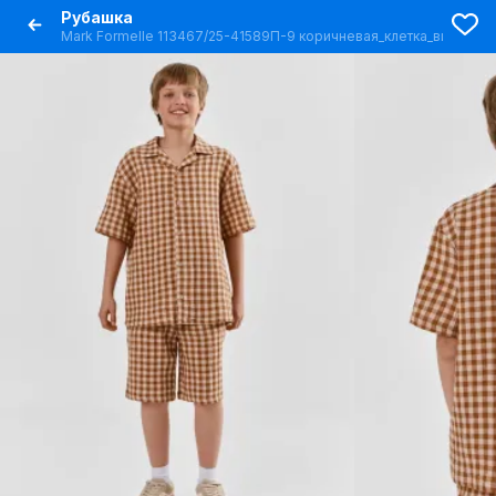
Рубашка
Mark Formelle 113467/25-41589П-9 коричневая_клетка_виши