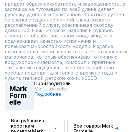
придает образу аккуратность и завершенность, а 
застежка на пуговицах по всей длине делает 
рубашку удобной и практичной. Короткие рукава 
со слегка спущенной линией плеча создают 
расслабленный силуэт, обеспечивая свободу 
движений. Нижние срезы изделия и рукавов 
аккуратно обработаны швом вподгибку, что 
подчеркивает качество исполнения и 
повышаетизносостойкость модели. Изделие 
выполнено из смеси льна и хлопка — натуральных 
материалов, которые обеспечивают отличную 
воздухопроницаемость, комфорт и приятные 
тактильные ощущения. Такая ткань особенно 
хорошо подходит для теплого времени года и 
чувствительной детской кожи._x000D_
Производитель
Mark
Mark Formelle
Подробнее
Form
elle
Все рубашки с
коротким
Все товары Mark
рукавом Mark
Formelle