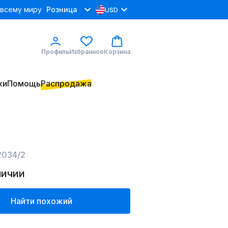
 всему миру
Розница
USD
Профиль
Избранное
Корзина
ки
Помощь
Распродажа
2034/2
личии
Найти похожий