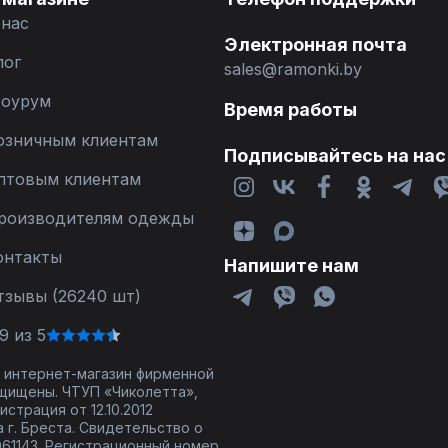
 нас
Электронная почта
лог
sales@ramonki.by
оурум
Время работы
озничным клиентам
Подписывайтесь на нас
птовым клиентам
роизводителям одежды
онтакты
Напишите нам
тзывы (26240 шт)
9 из 5
 - интернет-магазин фирменной
щищены. ЧТУП «Чиколетта»,
страция от 12.10.2012
 г. Бреста. Свидетельство о
61143. Регистрационный номер