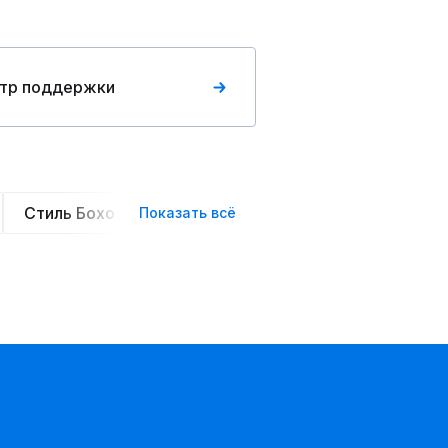
тр поддержки
Стиль Бохо
Элегантные
Оверсайз
Сте
Показать всё