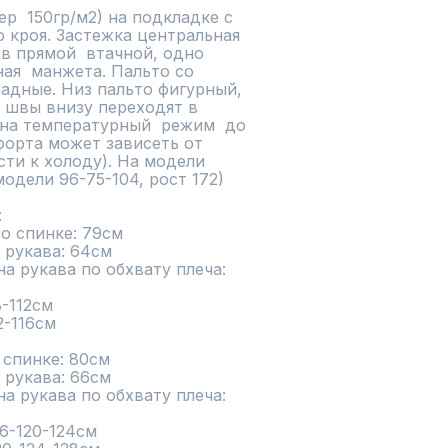
р  150гр/м2) на подкладке с 
кроя. Застежка центральная 
в прямой  втачной, одно 
ая  манжета. Пальто со 
адные. Низ пальто фигурный, 
 швы внизу переходят в 
на температурный  режим  до 
форта может зависеть от 
и к холоду). На модели 
одели 96-75-104, рост 172)



 спинке: 80cм 
