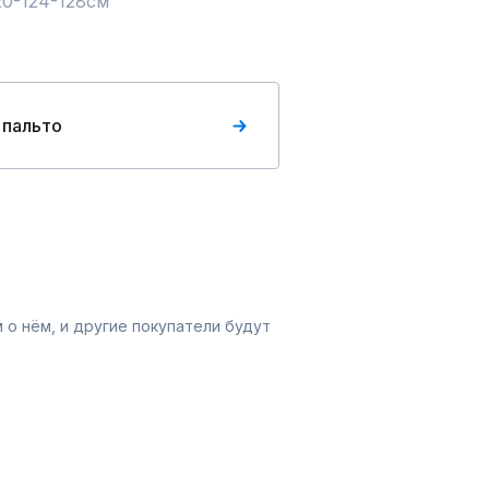
                       ОБ:  120-124-128см
 пальто
 о нём, и другие покупатели будут