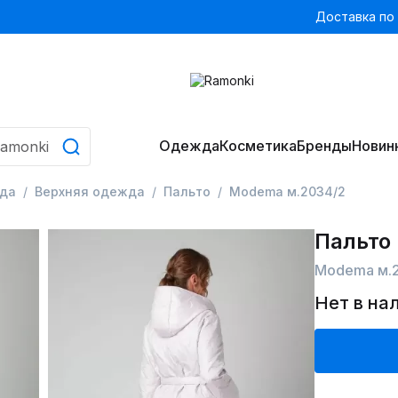
Доставка по
Одежда
Косметика
Бренды
Новин
да
Верхняя одежда
Пальто
Modema м.2034/2
Пальто
Modema м.
Нет в на