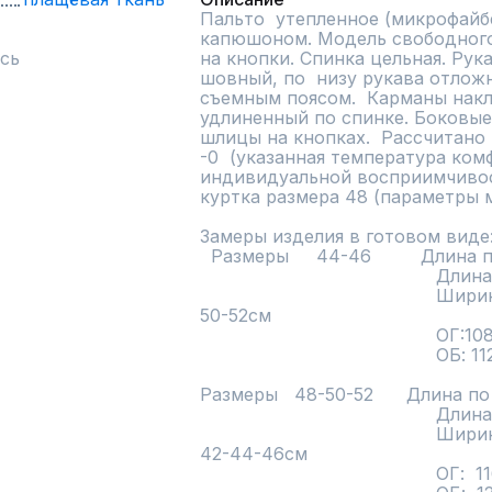
Пальто  утепленное (микрофайбе
капюшоном. Модель свободного 
сь
на кнопки. Спинка цельная. Рука
шовный, по  низу рукава отложн
съемным поясом.  Карманы накл
удлиненный по спинке. Боковые
шлицы на кнопках.  Рассчитано 
-0  (указанная температура ком
индивидуальной восприимчивост
куртка размера 48 (параметры м
Замеры изделия в готовом виде:
  Размеры     44-46         Длина по спинке: 79см 

                                           Длина рукава: 64см

                                           Ширина рукава по обхвату плеча: 
50-52см

                                           ОГ:108-112см

                                           ОБ: 112-116см

Размеры   48-50-52      Длина по
                                           Длина рукава: 66см

                                           Ширина рукава по обхвату плеча: 
42-44-46см

                                           ОГ:  116-120-124см
