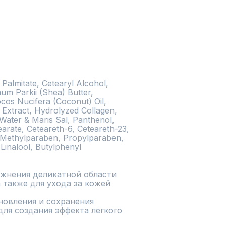
Palmitate, Cetearyl Alcohol, 
m Parkii (Shea) Butter, 
os Nucifera (Coconut) Oil, 
s Extract, Hydrolyzed Collagen, 
 Water & Maris Sal, Panthenol, 
arate, Ceteareth-6, Ceteareth-23, 
 Methylparaben, Propylparaben, 
inalool, Butylphenyl 
жнения деликатной области 
а также для ухода за кожей 
овления и сохранения 
для создания эффекта легкого 