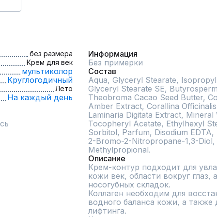
Информация
без размера
Без примерки
Крем для век
мультиколор
Состав
Круглогодичный
Aqua, Glyceryl Stearate, Isopropyl 
Glyceryl Stearate SE, Butyrospermu
Лето
На каждый день
Theobroma Cacao Seed Butter, Coc
Amber Extract, Corallina Officinali
Laminaria Digitata Extract, Mineral
сь
Tocopheryl Acetate, Ethylhexyl Ste
Sorbitol, Parfum, Disodium EDTA,
2-Bromo-2-Nitropropane-1,3-Diol, L
Methylpropional.
Описание
Крем-контур подходит для увла
кожи век, области вокруг глаз, 
носогубных складок.

Коллаген необходим для восстан
водного баланса кожи, а также 
лифтинга.
