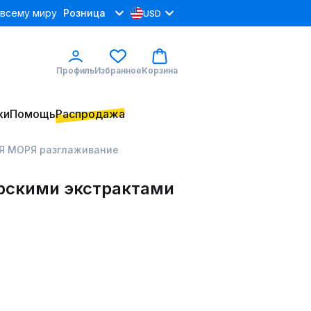
 всему миру
Розница
USD
Профиль
Избранное
Корзина
ки
Помощь
Распродажа
Я МОРЯ разглаживание
орскими экстрактами