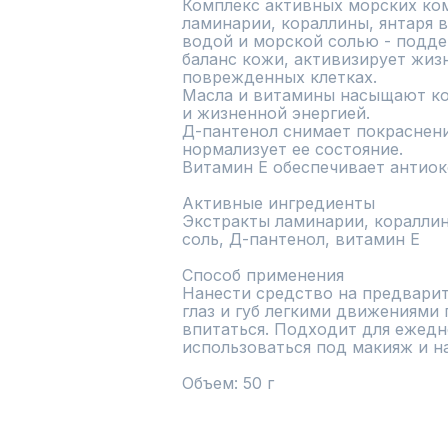
Комплекс активных морских ком
ламинарии, кораллины, янтаря в
водой и морской солью - подд
баланс кожи, активизирует жиз
поврежденных клетках.

Масла и витамины насыщают ко
и жизненной энергией.

Д-пантенол снимает покраснения
нормализует ее состояние.

Витамин Е обеспечивает антиок
Активные ингредиенты

Экстракты ламинарии, кораллины
соль, Д-пантенол, витамин Е

Способ применения

Нанести средство на предварит
глаз и губ легкими движениями 
впитаться. Подходит для ежедн
использоваться под макияж и на 
Объем: 50 г