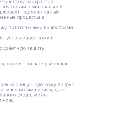
понентов: экстрактов 
 сочетании с минеральной 
ерживает гидролипидный 
ненные процессы в 
жу питательными веществами 
, успокаивает кожу и 
сидантную защиту.

, янтаря, коллаген, морская 
ельно очищенную кожу вокруг 
по массажным линиям, дать 
евного ухода, может 
ночь.
