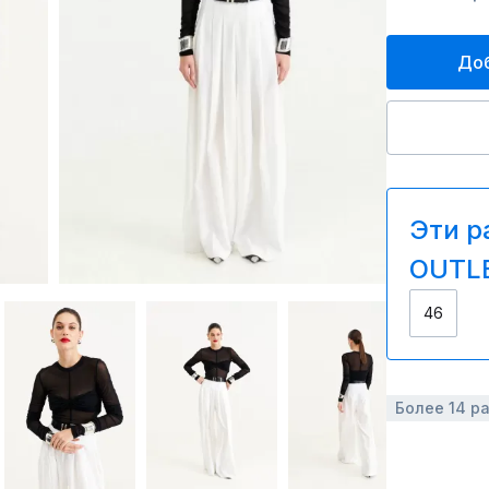
Доб
Эти р
OUTLE
46
Более 14 р