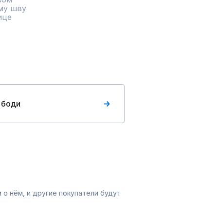
му шву

ице
 боди
 о нём, и другие покупатели будут