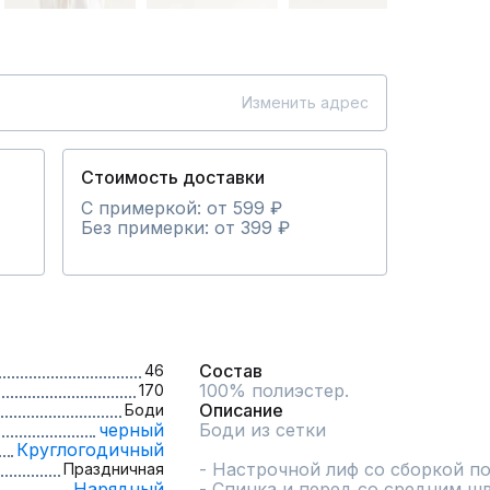
Изменить адрес
Стоимость доставки
С примеркой: от 599 ₽
Без примерки: от 399 ₽
Состав
46
100% полиэстер.
170
Описание
Боди
черный
Боди из сетки

Круглогодичный
- Настрочной лиф со сборкой по
Праздничная
Нарядный
- Спинка и перед со средним шв