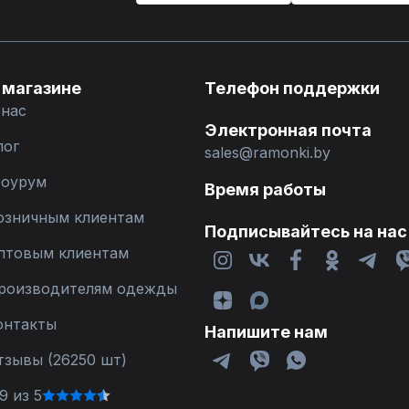
 магазине
Телефон поддержки
 нас
Электронная почта
лог
sales@ramonki.by
оурум
Время работы
озничным клиентам
Подписывайтесь на нас
птовым клиентам
роизводителям одежды
онтакты
Напишите нам
тзывы (26250 шт)
9 из 5