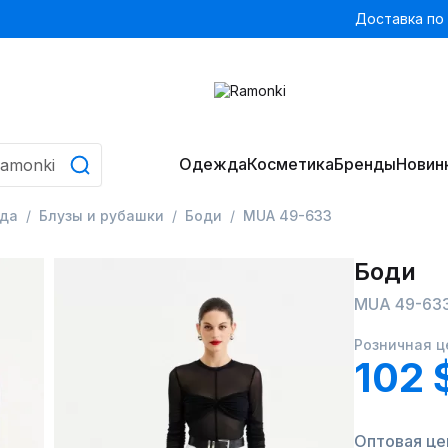
Доставка по
Одежда
Косметика
Бренды
Новин
да
Блузы и рубашки
Боди
MUA 49-633
Боди
MUA 49-63
Розничная ц
102 
Оптовая цен