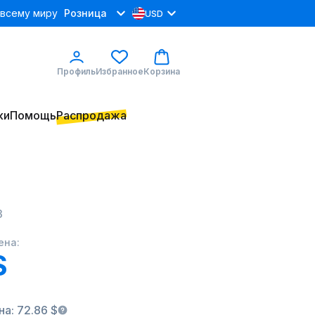
 всему миру
Розница
USD
Профиль
Избранное
Корзина
ки
Помощь
Распродажа
3
ена:
$
а: 72.86 $