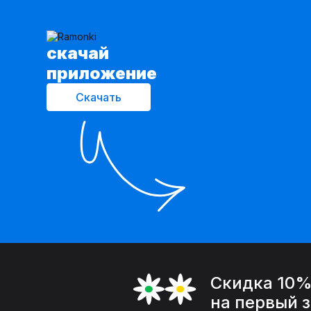
cкачай
приложение
Скачать
Скидка 10
на первый 