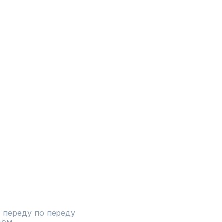
 переду по переду

ом
