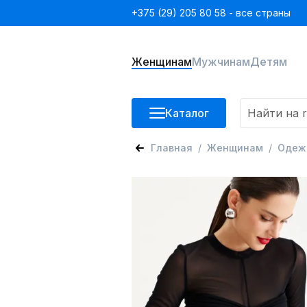
+375 (29) 205 80 58 - все страны
Женщинам
Мужчинам
Детям
Каталог
Главная
Женщинам
Одеж