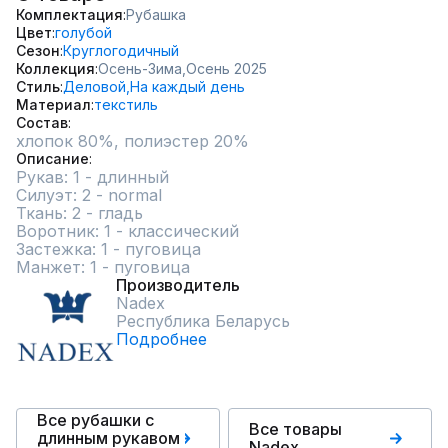
Комплектация
Рубашка
Цвет
голубой
Сезон
Круглогодичный
Коллекция
Осень-Зима,
Осень 2025
Стиль
Деловой,
На каждый день
Материал
текстиль
Состав
хлопок 80%, полиэстер 20%
Описание
Рукав: 1 - длинный

Силуэт: 2 - normal

Ткань: 2 - гладь

Воротник: 1 - классический

Застежка: 1 - пуговица

Манжет: 1 - пуговица
Производитель
Nadex
Республика Беларусь
Подробнее
Все рубашки с
Все товары
длинным рукавом
Nadex