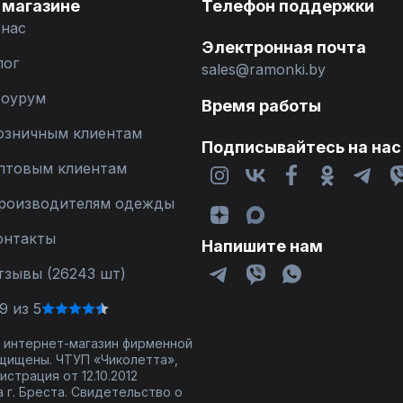
 магазине
Телефон поддержки
 нас
Электронная почта
лог
sales@ramonki.by
оурум
Время работы
озничным клиентам
Подписывайтесь на нас
птовым клиентам
роизводителям одежды
онтакты
Напишите нам
тзывы (26243 шт)
9 из 5
 - интернет-магазин фирменной
щищены. ЧТУП «Чиколетта»,
страция от 12.10.2012
 г. Бреста. Свидетельство о