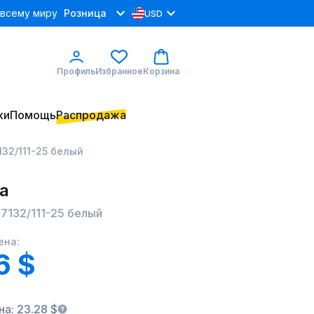
 всему миру
Розница
USD
Профиль
Избранное
Корзина
ки
Помощь
Распродажа
132/111-25 белый
а
17132/111-25 белый
ена:
6 $
а: 23.28 $