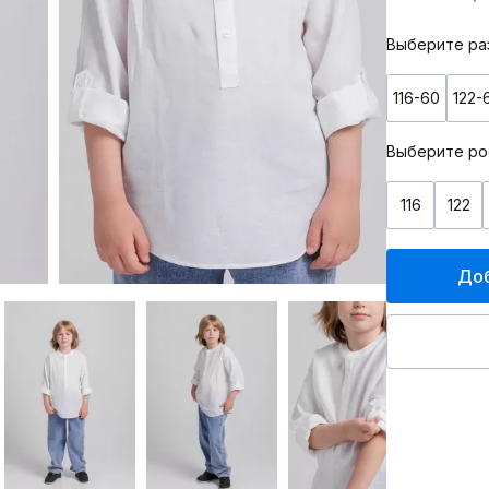
Выберите ра
116-60
122-
Выберите ро
116
122
Доб