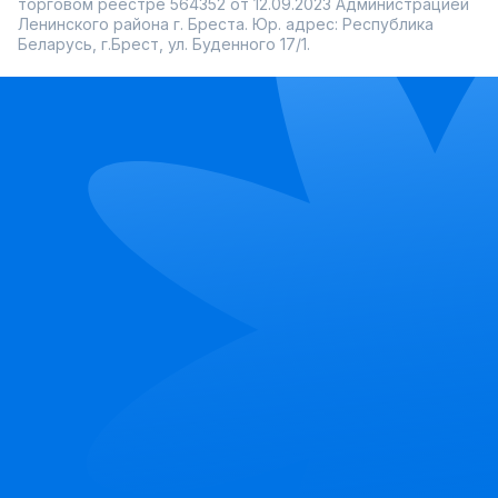
торговом реестре 564352 от 12.09.2023 Администрацией
Ленинского района г. Бреста. Юр. адрес: Республика
Беларусь, г.Брест, ул. Буденного 17/1.