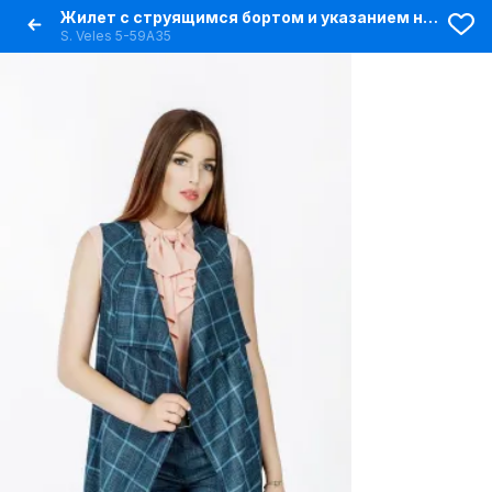
Жилет с струящимся бортом и указанием на талию
S. Veles 5-59А35