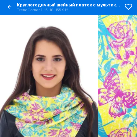
Круглогодичный шейный платок с мультиколором и желтым
TrendCorner 1-15-18-155 912