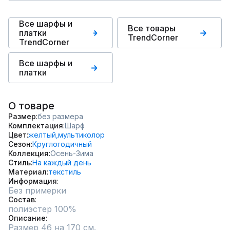
Все шарфы и
Все товары
платки
TrendCorner
TrendCorner
Все шарфы и
платки
О товаре
Размер
без размера
Комплектация
Шарф
Цвет
желтый,
мультиколор
Сезон
Круглогодичный
Коллекция
Осень-Зима
Стиль
На каждый день
Материал
текстиль
Информация
Без примерки
Состав
полиэстер 100%
Описание
Размер 46 на 170 см.