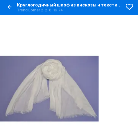
Круглогодичный шарф из вискозы и текстиля 68x180 см
TrendCorner 2-2-6-19 74