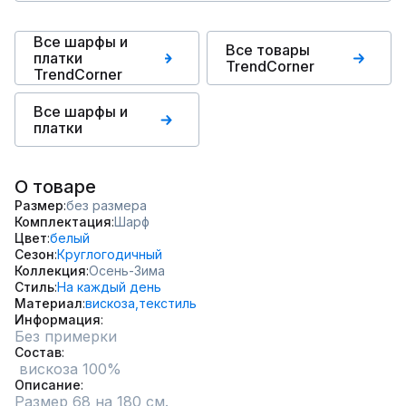
Все шарфы и
Все товары
платки
TrendCorner
TrendCorner
Все шарфы и
платки
О товаре
Размер
без размера
Комплектация
Шарф
Цвет
белый
Сезон
Круглогодичный
Коллекция
Осень-Зима
Стиль
На каждый день
Материал
вискоза,
текстиль
Информация
Без примерки
Состав
 вискоза 100%
Описание
Размер 68 на 180 см.