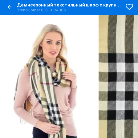
Демисезонный текстильный шарф с крупной полоской
TrendCorner 6-6-8-24 106