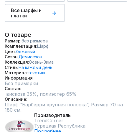
Все шарфы и
платки
О товаре
Размер
без размера
Комплектация
Шарф
Цвет
бежевый
Сезон
Демисезон
Коллекция
Осень-Зима
Стиль
На каждый день
Материал
текстиль
Информация
Без примерки
Состав
 вискоза 35%, полиэстер 65%
Описание
Шарф “Барберри крупная полоска”, Размер 70 на 
180 см.
Производитель
TrendCorner
Турецкая Республика
Подробнее