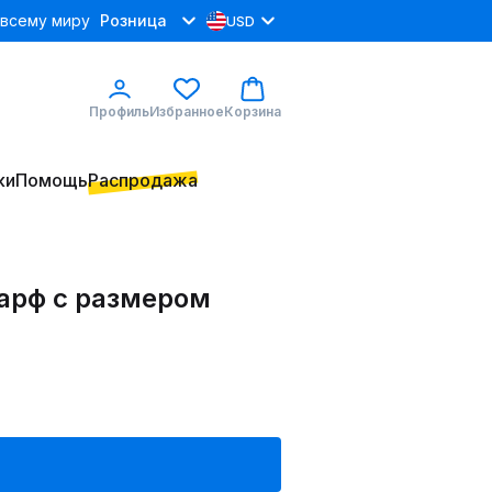
 всему миру
Розница
USD
Профиль
Избранное
Корзина
ки
Помощь
Распродажа
арф с размером