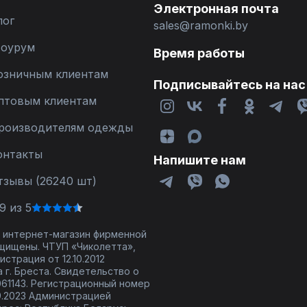
Электронная почта
лог
sales@ramonki.by
оурум
Время работы
озничным клиентам
Подписывайтесь на нас
птовым клиентам
роизводителям одежды
онтакты
Напишите нам
тзывы (26240 шт)
9 из 5
 - интернет-магазин фирменной
щищены. ЧТУП «Чиколетта»,
страция от 12.10.2012
 г. Бреста. Свидетельство о
61143. Регистрационный номер
9.2023 Администрацией