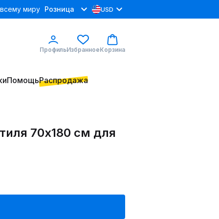
 всему миру
Розница
USD
Профиль
Избранное
Корзина
ки
Помощь
Распродажа
тиля 70х180 см для