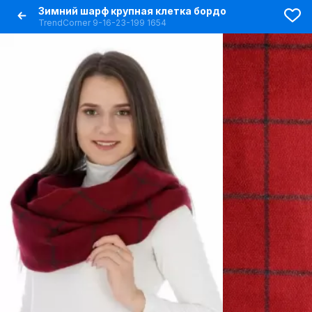
Зимний шарф крупная клетка бордо
TrendCorner 9-16-23-199 1654