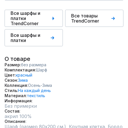
Все шарфы и
Все товары
платки
TrendCorner
TrendCorner
Все шарфы и
платки
О товаре
Размер
без размера
Комплектация
Шарф
Цвет
красный
Сезон
Зима
Коллекция
Осень-Зима
Стиль
На каждый день
Материал
текстиль
Информация
Без примерки
Состав
акрил 100%
Описание
Шарф (размер 80х200 см.)  Крупная клетка, Бордо