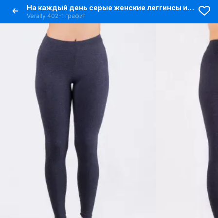
На каждый день серые женские леггинсы из эластичного вискозного трикотажа
Verally 402-1 графит