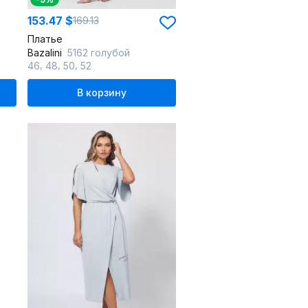
153.47 $
169.13
Платье
Bazalini
5162 голубой
,
,
,
46
48
50
52
В корзину