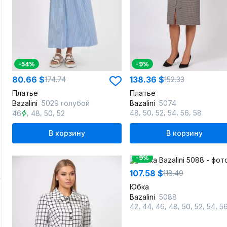
-54%
-9%
80.66 $
138.36 $
174.74
152.33
Платье
Платье
Bazalini
5029 голубой
Bazalini
5074
,
,
,
,
,
,
,
,
48
50
52
54
56
58
46
48
50
52
В корзину
В корзину
-9%
107.58 $
118.49
Юбка
Bazalini
5088
,
,
,
,
,
,
,
42
44
46
48
50
52
54
5