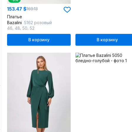
153.47 $
169.13
Платье
Bazalini
5162 розовый
,
,
,
46
48
50
52
В корзину
В корзину