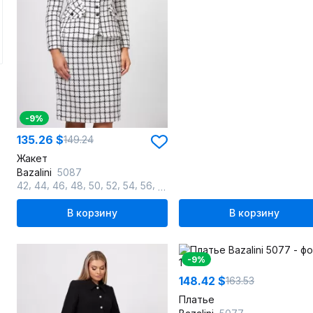
-9%
135.26 $
149.24
Жакет
Bazalini
5087
,
,
,
,
,
,
,
,
42
44
46
48
50
52
54
56
58
В корзину
В корзину
-9%
148.42 $
163.53
Платье