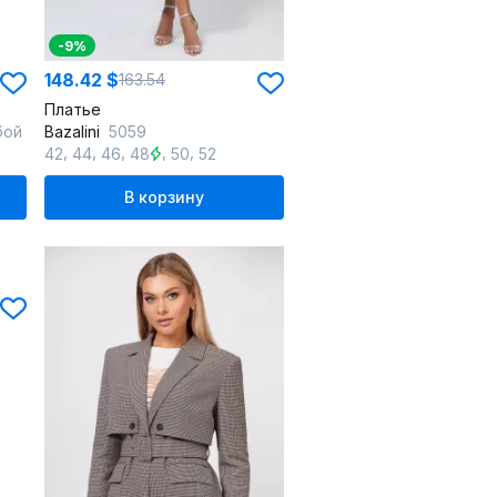
-9%
148.42 $
163.54
Платье
бой
Bazalini
5059
,
,
,
,
,
42
44
46
48
50
52
В корзину