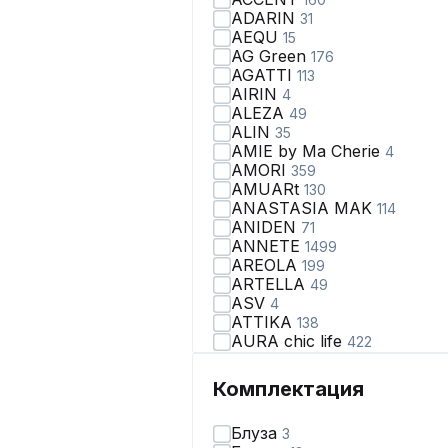
ADARIN
31
AEQU
15
AG Green
176
AGATTI
113
AIRIN
4
ALEZA
49
ALIN
35
AMIE by Ma Сherie
4
AMORI
359
AMUARt
130
ANASTASIA MAK
114
ANIDEN
71
ANNETE
1499
AREOLA
199
ARTELLA
49
ASV
4
ATTIKA
138
AURA chic life
422
AVA fashion
28
AVE RARA
98
Комплектация
AVEEVA
66
AVRIL
2
Блуза
3
AXXA
67