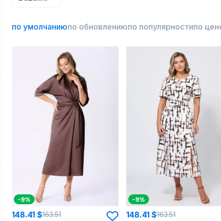
по умолчанию
по обновлению
по популярности
по цен
-9%
-9%
148.41 $
148.41 $
163.51
163.51