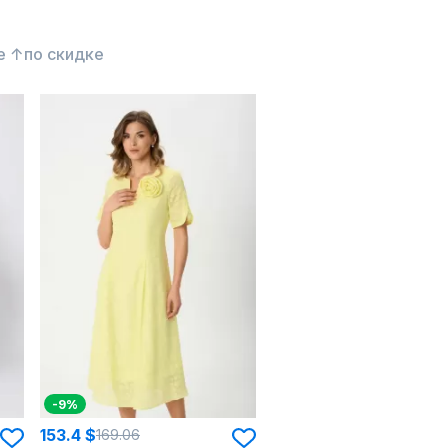
е ↑
по скидке
-9%
153.4 $
169.06