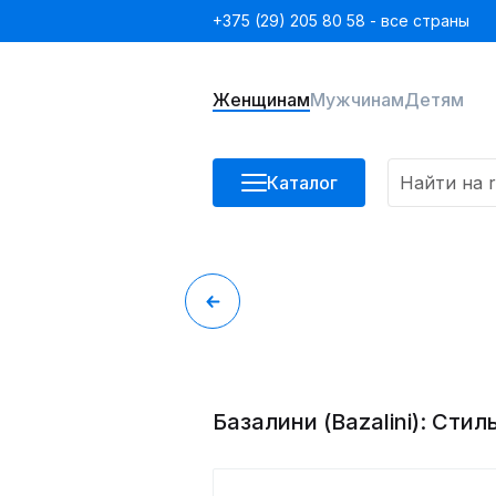
+375 (29) 205 80 58 - все страны
Женщинам
Мужчинам
Детям
Каталог
Базалини (Bazalini): Ст