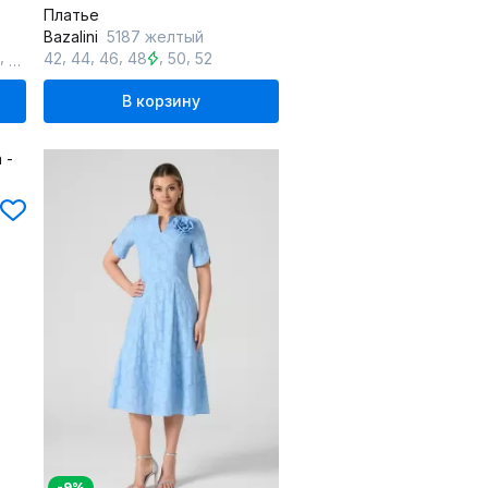
Платье
Bazalini
5187 желтый
,
,
,
,
,
,
,
56
42
58
44
46
48
50
52
В корзину
-9%