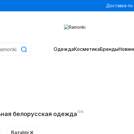
Доставка по
Одежда
Косметика
Бренды
Новин
109
ильная белорусская одежда
Bazalini