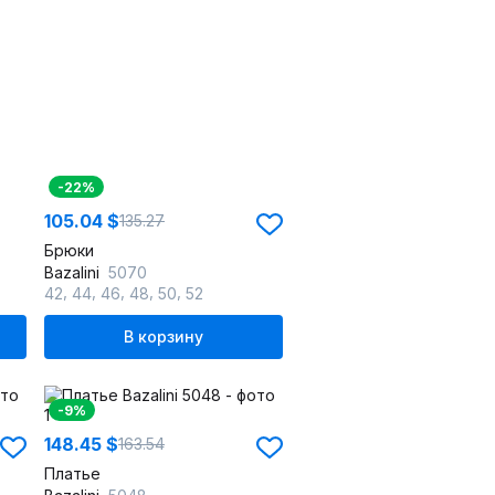
-22%
105.04 $
135.27
Брюки
Bazalini
5070
,
,
,
,
,
42
44
46
48
50
52
В корзину
-9%
148.45 $
163.54
Платье