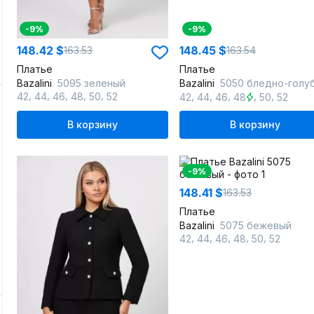
-9%
-9%
148.42 $
148.45 $
163.53
163.54
Платье
Платье
Bazalini
5095 зеленый
Bazalini
5050 бледно-голу
,
,
,
,
,
,
,
,
,
,
42
44
46
48
50
52
42
44
46
48
50
52
В корзину
В корзину
-9%
148.41 $
163.53
Платье
Bazalini
5075 бежевый
,
,
,
,
,
42
44
46
48
50
52