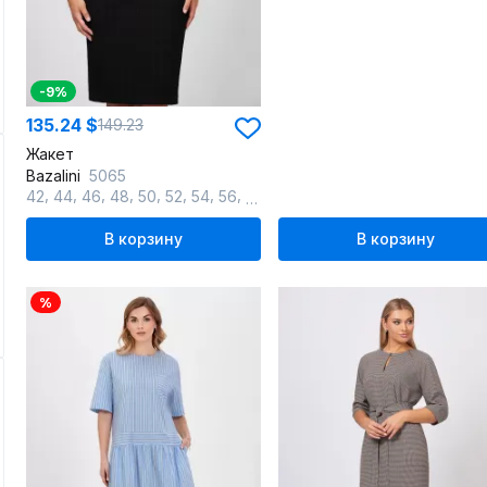
-9%
135.24 $
149.23
Жакет
Bazalini
5065
,
,
,
,
,
,
,
,
42
44
46
48
50
52
54
56
58
В корзину
В корзину
%