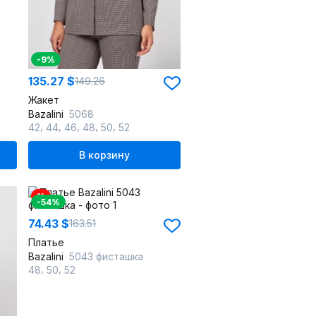
-9%
135.27 $
149.26
Жакет
Bazalini
5068
,
,
,
,
,
42
44
46
48
50
52
В корзину
%
-54%
74.43 $
163.51
Платье
Bazalini
5043 фисташка
,
,
48
50
52