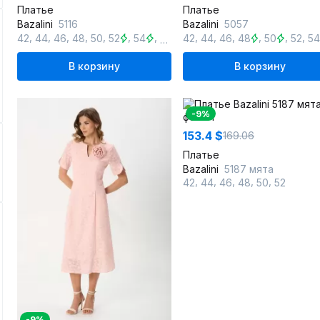
Платье
Платье
Bazalini
5116
Bazalini
5057
,
,
,
,
,
,
,
,
,
,
,
,
,
,
42
44
46
48
50
52
54
56
42
58
44
46
48
50
52
54
В корзину
В корзину
-9%
153.4 $
169.06
Платье
Bazalini
5187 мята
,
,
,
,
,
42
44
46
48
50
52
-9%