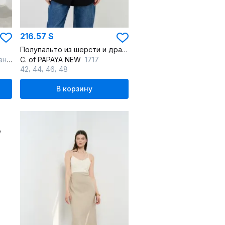
216.57 $
Полупальто из шерсти и драпа со съемной стеганой подстежкой
вый
C. of PAPAYA NEW
1717
,
,
,
42
44
46
48
В корзину