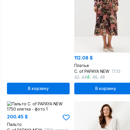
112.08 $
Платье
C. of PAPAYA NEW
1733
,
,
,
42
44
46
48
В корзину
В корзину
200.45 $
Пальто