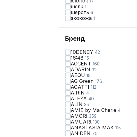
хлопок
17
шелк
1
шерсть
6
экокожа
1
Бренд
10DENCY
42
16:48
15
ACCENT
160
ADARIN
31
AEQU
15
AG Green
176
AGATTI
112
AIRIN
4
ALEZA
49
ALIN
35
AMIE by Ma Сherie
4
AMORI
359
AMUARt
130
ANASTASIA MAK
115
ANIDEN
70