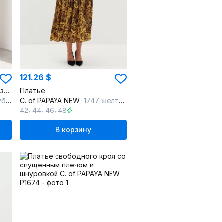
121.26 $
Платье с сборками и разрезом из вискозы
Платье
ой
C. of PAPAYA NEW
1747 желтый
,
,
,
42
44
46
48
В корзину