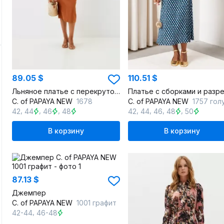
89.05 $
110.51 $
Льняное платье с перекрутом и шлицей на задней части
C. of PAPAYA NEW
1678
C. of PAPAYA NEW
1757 голуб
,
,
,
,
,
,
,
42
44
46
48
42
44
46
48
50
В корзину
В корзину
87.13 $
Джемпер
C. of PAPAYA NEW
1001 графит
,
42-44
46-48