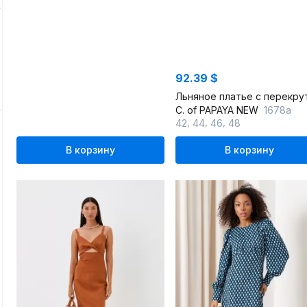
92.39 $
C. of PAPAYA NEW
1678а
,
,
,
42
44
46
48
В корзину
В корзину