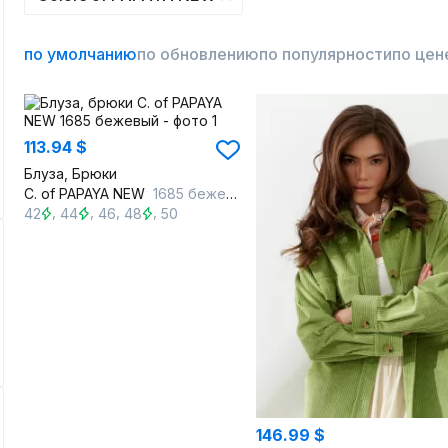
по умолчанию
по обновлению
по популярности
по цен
113.94 $
Блуза, Брюки
C. of PAPAYA NEW
1685 бежевый
,
,
,
,
42
44
46
48
50
146.99 $