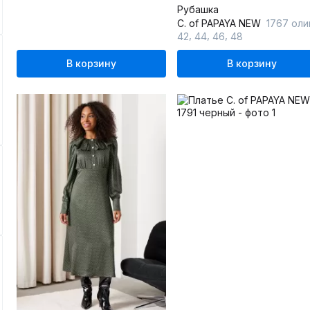
Рубашка
C. of PAPAYA NEW
1767 оливко
,
,
,
42
44
46
48
В корзину
В корзину