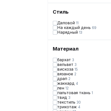
Стиль
Деловой
11
На каждый день
69
Нарядный
13
Материал
бархат
3
вельвет
3
вискоза
15
вязаное
2
драп
2
жаккард
4
лен
12
пальтовая ткань
1
твид
3
текстиль
30
трикотаж
4