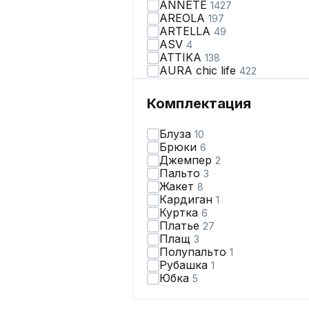
ANNETE
1427
AREOLA
197
ARTELLA
49
ASV
4
ATTIKA
138
AURA chic life
422
AVA fashion
28
AVE RARA
98
Комплектация
AVEEVA
66
AVRIL
2
Блуза
10
AXXA
67
Брюки
6
Abbi
110
Джемпер
2
Achosa
38
Пальто
3
Aira Style
123
Жакет
8
Alani Collection
170
Кардиган
1
Alena Goretskaya
65
Куртка
6
Algranda
319
Платье
27
Allma
2
Плащ
3
Allure
3
Полупальто
1
Almirastyle
178
Рубашка
1
AltaModa
71
Юбка
5
Ambera Style
164
Anastasia
429
Andina
118