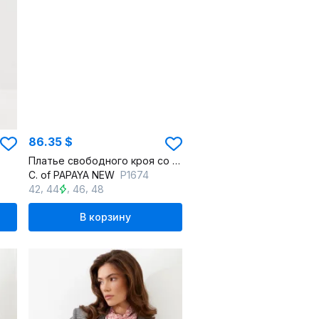
86.35 $
Платье свободного кроя со спущенным плечом и шнуровкой
C. of PAPAYA NEW
Р1674
,
,
,
42
44
46
48
В корзину