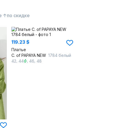
е ↑
по скидке
119.23 $
Платье
C. of PAPAYA NEW
1784 белый
,
,
,
42
44
46
48