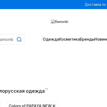
Доставка по
Одежда
Косметика
Бренды
Новин
71
елорусская одежда
Colors of PAPAYA NEW