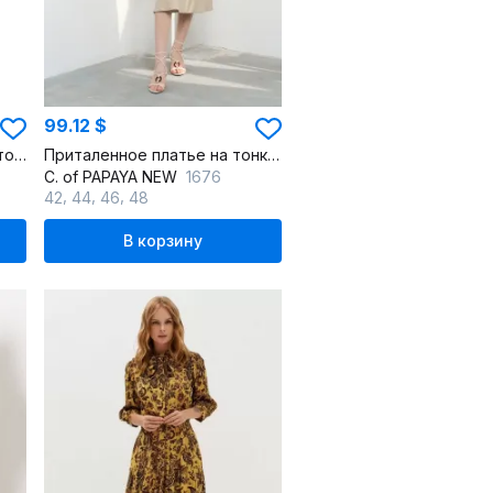
99.12 $
Льняное платье с перекрутом и юбкой-карандаш
Приталенное платье на тонких бретелях с бантом из льна
C. of PAPAYA NEW
1676
,
,
,
42
44
46
48
В корзину