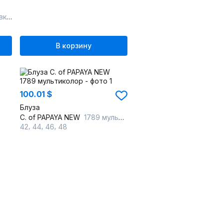
вый
В корзину
100.01 $
Блуза
C. of PAPAYA NEW
1789 мультиколор
,
,
,
42
44
46
48