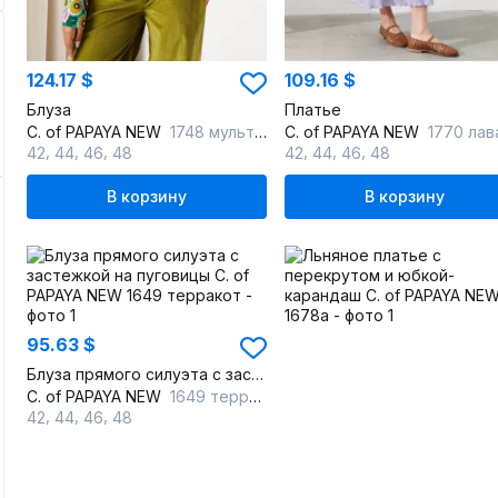
124.17 $
109.16 $
Блуза
Платье
C. of PAPAYA NEW
1748 мультиколор
C. of PAPAYA NEW
1770 лавандо
,
,
,
,
,
,
42
44
46
48
42
44
46
48
В корзину
В корзину
95.63 $
Блуза прямого силуэта с застежкой на пуговицы
C. of PAPAYA NEW
1649 терракот
,
,
,
42
44
46
48