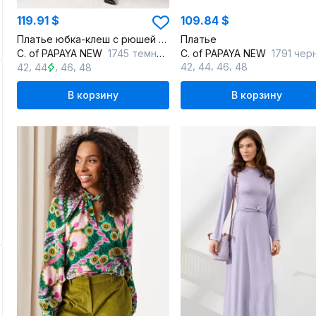
119.91 $
109.84 $
Платье юбка-клеш с рюшей и застежкой на потайную тесьму
Платье
C. of PAPAYA NEW
1745 темно-зеленый
C. of PAPAYA NEW
1791 чер
,
,
,
,
,
,
42
44
46
48
42
44
46
48
В корзину
В корзину