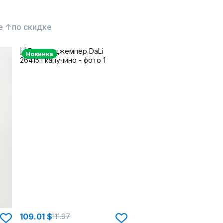
е ↑
по скидке
Новинка
109.01 $
111.97