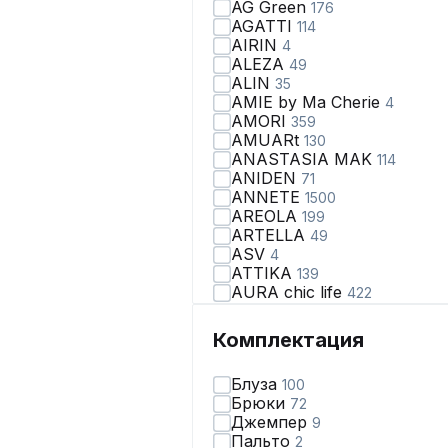
AG Green
176
AGATTI
114
AIRIN
4
ALEZA
49
ALIN
35
AMIE by Ma Сherie
4
AMORI
359
AMUARt
130
ANASTASIA MAK
114
ANIDEN
71
ANNETE
1500
AREOLA
199
ARTELLA
49
ASV
4
ATTIKA
139
AURA chic life
422
AVA fashion
28
AVE RARA
99
Комплектация
AVEEVA
66
AVRIL
2
Блуза
100
AXXA
67
Брюки
72
Abbi
110
Джемпер
9
Achosa
40
Пальто
2
Aira Style
123