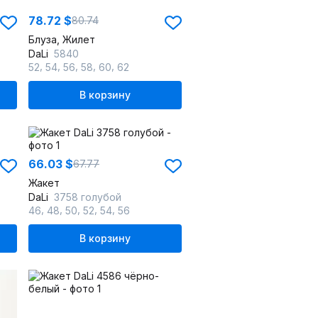
78.72 $
80.74
Блуза, Жилет
DaLi
5840
,
,
,
,
,
52
54
56
58
60
62
В корзину
66.03 $
67.77
Жакет
DaLi
3758 голубой
,
,
,
,
,
46
48
50
52
54
56
В корзину