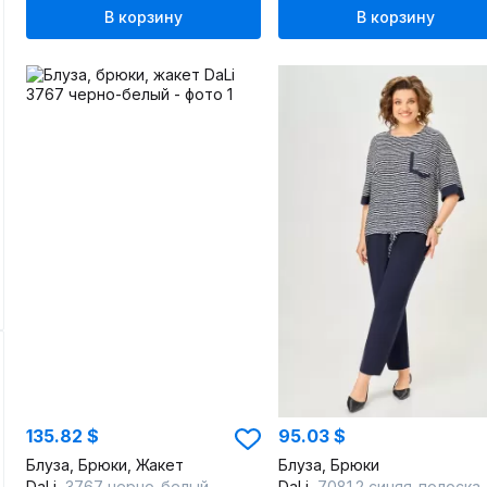
В корзину
В корзину
135.82 $
95.03 $
Блуза, Брюки, Жакет
Блуза, Брюки
DaLi
3767 черно-белый
DaLi
7081.2 синяя_полоска