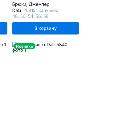
Брюки, Джемпер
DaLi
26415.1 капучино
,
,
,
,
48
50
54
56
58
В корзину
Новинка