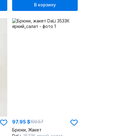
В корзину
97.95 $
100.57
Брюки, Жакет
DaLi
3533К яркий_салат