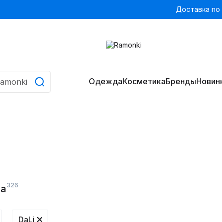
Доставка по
Одежда
Косметика
Бренды
Новин
326
да
DaLi