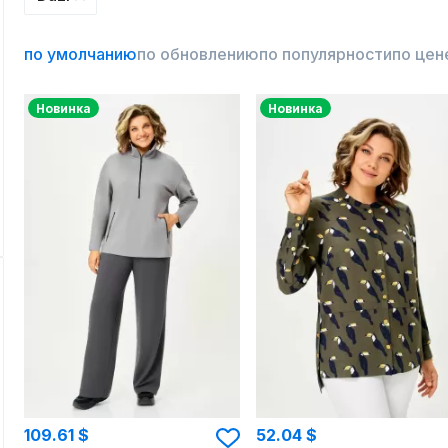
по умолчанию
по обновлению
по популярности
по цен
Новинка
Новинка
109.61 $
52.04 $