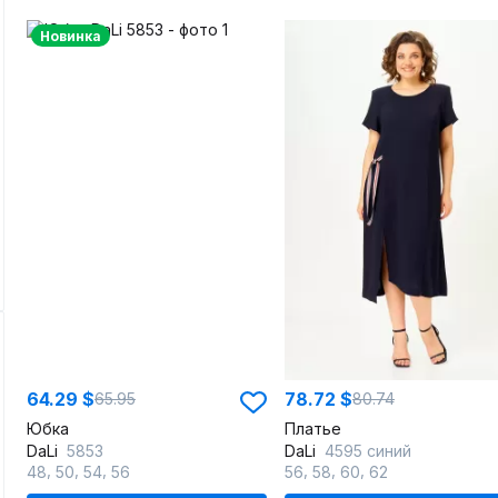
Новинка
64.29 $
78.72 $
65.95
80.74
Юбка
Платье
DaLi
5853
DaLi
4595 синий
,
,
,
,
,
,
48
50
54
56
56
58
60
62