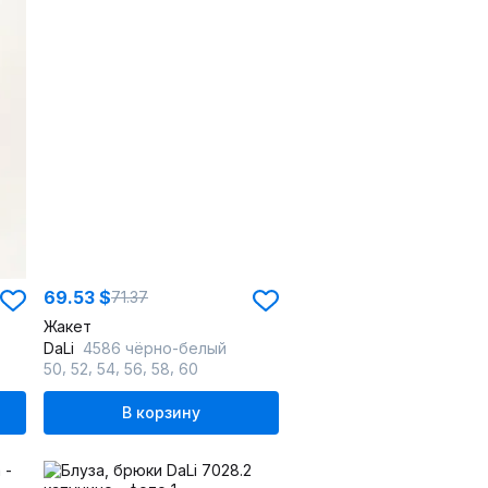
69.53 $
71.37
Жакет
DaLi
4586 чёрно-белый
,
,
,
,
,
50
52
54
56
58
60
В корзину