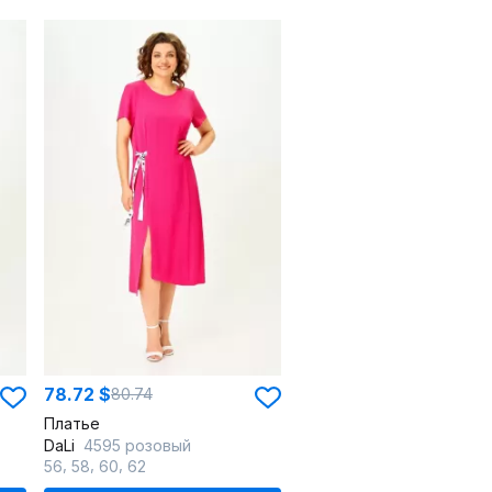
78.72 $
80.74
Платье
DaLi
4595 розовый
,
,
,
56
58
60
62