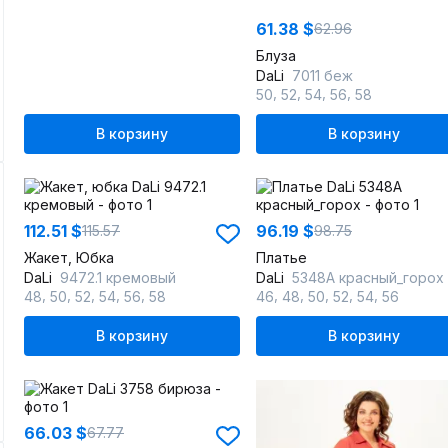
61.38 $
62.96
Блуза
DaLi
7011 беж
,
,
,
,
50
52
54
56
58
В корзину
В корзину
112.51 $
96.19 $
115.57
98.75
Жакет, Юбка
Платье
DaLi
9472.1 кремовый
DaLi
5348А красный_горох
,
,
,
,
,
,
,
,
,
,
48
50
52
54
56
58
46
48
50
52
54
56
В корзину
В корзину
66.03 $
67.77