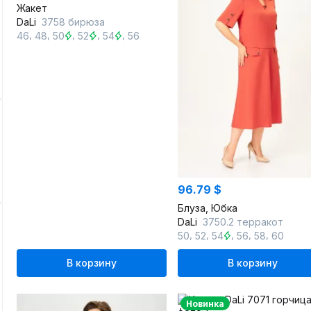
Жакет
DaLi
3758 бирюза
,
,
,
,
,
46
48
50
52
54
56
96.79 $
Блуза, Юбка
DaLi
3750.2 терракот
,
,
,
,
,
50
52
54
56
58
60
В корзину
В корзину
Новинка