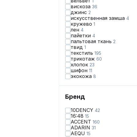
вельвет
1
вискоза
36
джинс
2
искусственная замша
4
кружево
1
лен
4
пайетки
4
пальтовая ткань
2
твид
1
текстиль
195
трикотаж
60
хлопок
23
шифон
11
экокожа
8
Бренд
10DENCY
42
16:48
15
ACCENT
160
ADARIN
31
AEQU
15