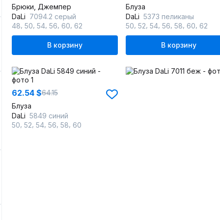
Брюки, Джемпер
Блуза
DaLi
7094.2 серый
DaLi
5373 пеликаны
,
,
,
,
,
,
,
,
,
,
,
48
50
54
56
60
62
50
52
54
56
58
60
62
В корзину
В корзину
62.54 $
64.15
Блуза
DaLi
5849 синий
,
,
,
,
,
50
52
54
56
58
60