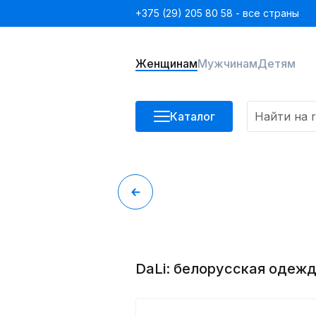
+375 (29) 205 80 58 - все страны
Женщинам
Мужчинам
Детям
Каталог
DaLi: белорусская одеж