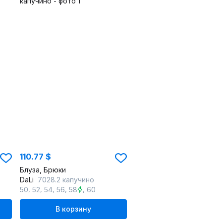
110.77 $
Блуза, Брюки
DaLi
7028.2 капучино
,
,
,
,
,
50
52
54
56
58
60
В корзину