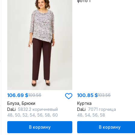
106.69 $
100.85 $
109.56
103.56
Блуза, Брюки
Куртка
DaLi
5832.2 коричневый
DaLi
7071 горчица
,
,
,
,
,
,
,
,
,
48
50
52
54
56
58
60
48
54
56
58
В корзину
В корзину