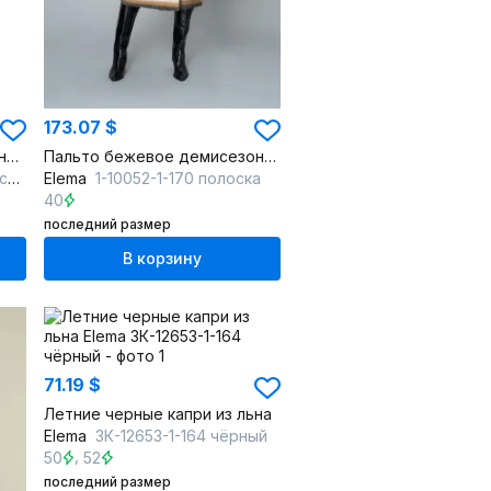
173.07 $
Пальто женское демисезонное синий однобортное с воротником-стойкой
Пальто бежевое демисезонное с ремнем и английским воротником
ий
Elema
1-10052-1-170 полоска
40
последний размер
В корзину
71.19 $
Летние черные капри из льна
Elema
3К-12653-1-164 чёрный
,
50
52
последний размер