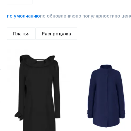
по умолчанию
по обновлению
по популярности
по цен
Платья
Распродажа