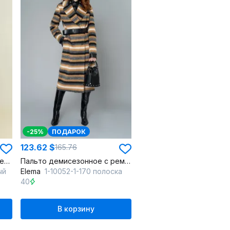
-25%
ПОДАРОК
123.62 $
165.76
Платье из текстиля, демисезонное, чёрное, нарядное
Пальто демисезонное с ремнем и двубортной застежкой
ый
Elema
1-10052-1-170 полоска
40
В корзину