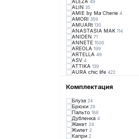
ALEZA
49
ALIN
35
AMIE by Ma Сherie
4
AMORI
359
AMUARt
130
ANASTASIA MAK
114
ANIDEN
71
ANNETE
1500
AREOLA
199
ARTELLA
49
ASV
4
ATTIKA
139
AURA chic life
422
AVA fashion
28
AVE RARA
99
Комплектация
AVEEVA
66
AVRIL
2
Блуза
24
AXXA
67
Брюки
29
Abbi
110
Пальто
166
Achosa
40
Дубленка
4
Aira Style
123
Жакет
24
Alani Collection
167
Жилет
2
Alena Goretskaya
65
Капри
2
Algranda
321