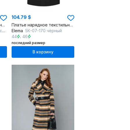
104.79 $
Пальто женское демисезонное с расширением и кокеткой
Платье нарядное текстильное с отделкой и чёрное классика
ий
Elema
5К-07-170 чёрный
,
44
46
последний размер
В корзину