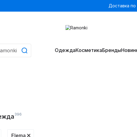
Доставка по
Одежда
Косметика
Бренды
Новин
396
дежда
Elema