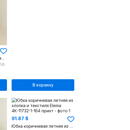
пальто демисезонное на каждый день из плащёвой ткани
люд
В корзину
91.87 $
Юбка коричневая летняя из хлопка и текстиля