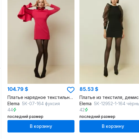
104.79 $
85.53 $
Платье нарядное текстильное с вырезом капля и пике
Elema
5К-07-164 фуксия
Elema
5К-12952-1-164 чёрн
44
42
последний размер
последний размер
В корзину
В корзину