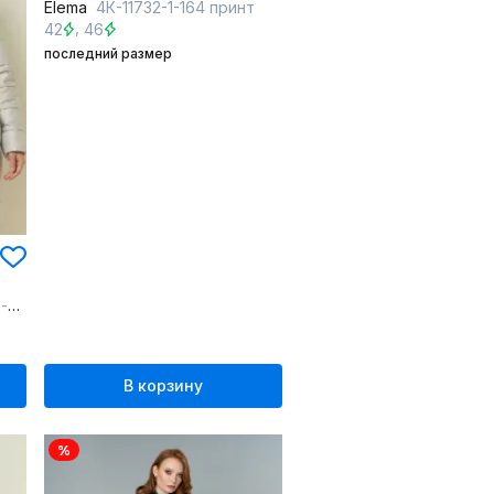
Elema
4К-11732-1-164 принт
,
42
46
последний размер
ый
В корзину
%