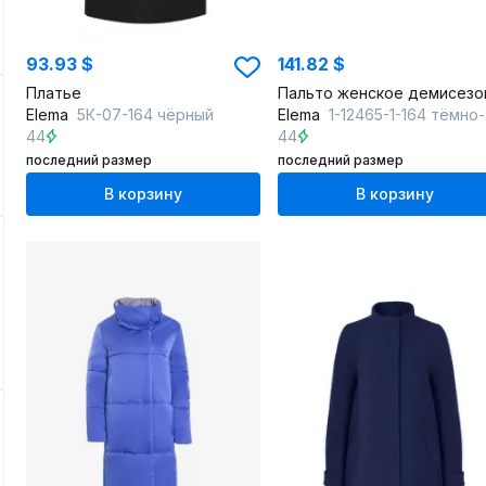
93.93 $
141.82 $
Платье
Elema
5К-07-164 чёрный
Elema
1-12465-1-164 тёмно-син
44
44
последний размер
последний размер
В корзину
В корзину