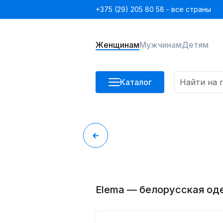
+375 (29) 205 80 58 - все страны
Женщинам
Мужчинам
Детям
Каталог
Elema — белорусская о