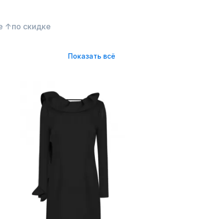
е ↑
по скидке
Показать всё