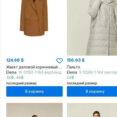
124.66 $
156.63 $
Жакет деловой коричневый из текстиля
Пальто
Elema
1К-12182-1-164 верблюд
Elema
5-12592-1-164 светло-сер
,
46
48
54
последний размер
последний размер
В корзину
В корзину