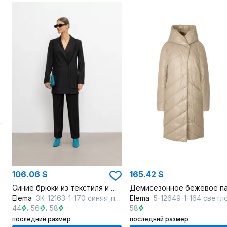
106.06 $
165.42 $
Синие брюки из текстиля и шерсти, деловые
Elema
3К-12163-1-170 синяя_полоска
Elema
5-12649-1-164 светло-бежев
,
,
44
56
58
58
последний размер
последний размер