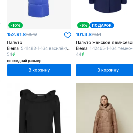
-10%
-9%
ПОДАРОК
152.91 $
101.3 $
169.12
111.51
Пальто
Elema
5-11483-1-164 василёк/серый
Elema
1-12465-1-164 тёмно-син
54
44
последний размер
В корзину
В корзину