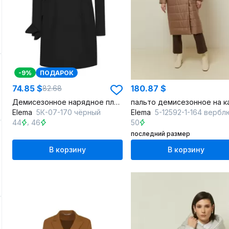
-9%
ПОДАРОК
74.85 $
180.87 $
82.68
Демисезонное нарядное платье из текстиля с классическим дизайном
Elema
5К-07-170 чёрный
Elema
5-12592-1-164 верб
,
44
46
50
последний размер
В корзину
В корзину