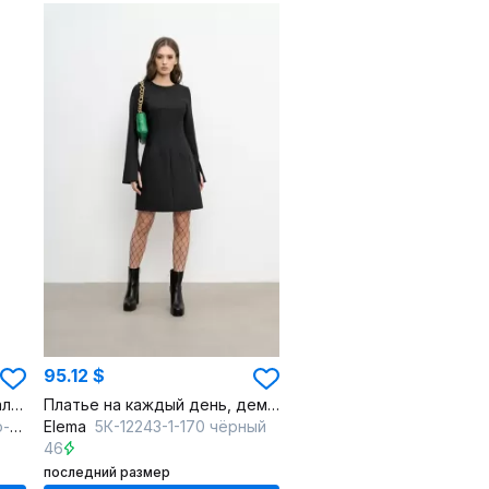
95.12 $
Демисезонное бежевое пальто из плащёвой ткани
Платье на каждый день, демисезонное, текстильное, черное
ый
Elema
5К-12243-1-170 чёрный
46
последний размер