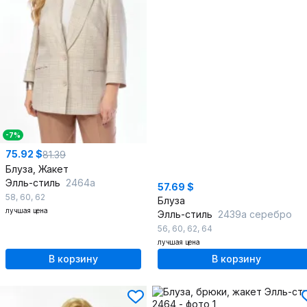
-7%
75.92 $
81.39
Блуза, Жакет
Элль-стиль
2464а
57.69 $
58
,
60
,
62
Блуза
лучшая цена
Элль-стиль
2439а серебро
56
,
60
,
62
,
64
лучшая цена
В корзину
В корзину