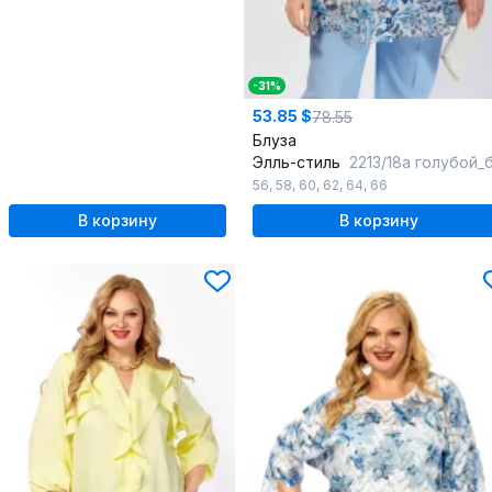
-31%
53.85 $
78.55
Блуза
Элль-стиль
2213/18а голубой_белы
56
,
58
,
60
,
62
,
64
,
66
В корзину
В корзину