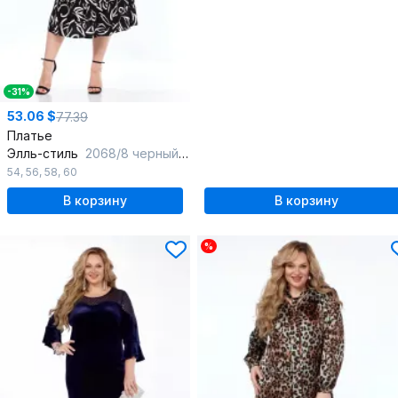
-31%
53.06 $
77.39
Платье
Элль-стиль
2068/8 черный_принт
54
,
56
,
58
,
60
В корзину
В корзину
%