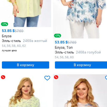
-7%
53.85 $
57.69
Блуза
-7%
Элль-стиль
2469а желтый
53.85 $
57.69
54
,
56
,
58
,
60
,
62
Блуза, Топ
лучшая цена
Элль-стиль
2468а голубой
54
,
56
,
58
,
60
В корзину
В корзину
%
%