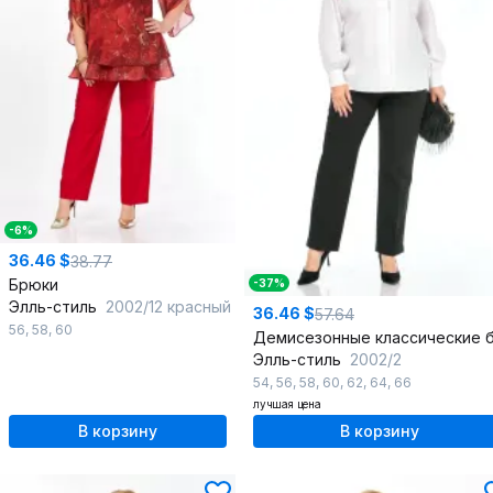
-6%
36.46 $
38.77
Брюки
-37%
Элль-стиль
2002/12 красный
36.46 $
57.64
56
,
58
,
60
Элль-стиль
2002/2
54
,
56
,
58
,
60
,
62
,
64
,
66
лучшая цена
В корзину
В корзину