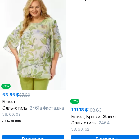
-7%
53.85 $
57.69
Блуза
-7%
Элль-стиль
2461а фисташка
101.18 $
108.83
58
,
60
,
62
Блуза, Брюки, Жакет
лучшая цена
Элль-стиль
2464
58
,
60
,
62