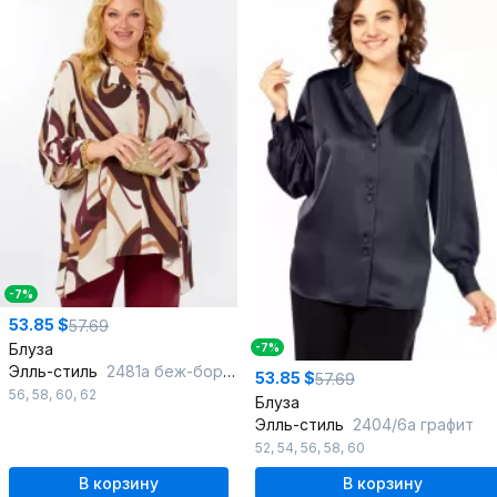
-7%
53.85 $
57.69
Блуза
-7%
Элль-стиль
2481а беж-бордо
53.85 $
57.69
56
,
58
,
60
,
62
Блуза
Элль-стиль
2404/6а графит
52
,
54
,
56
,
58
,
60
В корзину
В корзину