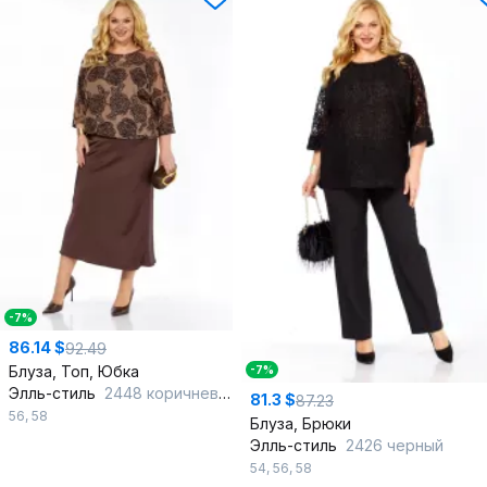
-7%
86.14 $
92.49
Блуза, Топ, Юбка
-7%
Элль-стиль
2448 коричневый
81.3 $
87.23
56
,
58
Блуза, Брюки
Элль-стиль
2426 черный
54
,
56
,
58