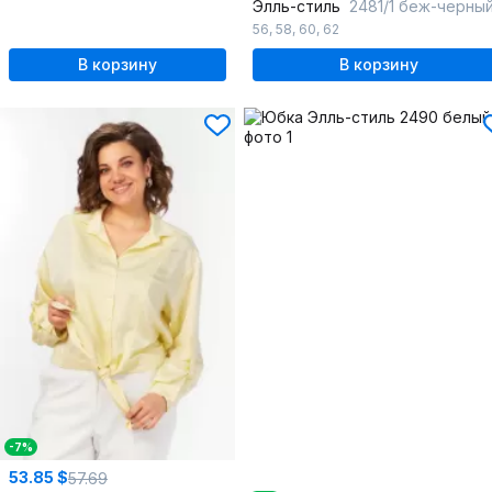
Элль-стиль
2481/1 беж-черны
56
,
58
,
60
,
62
В корзину
В корзину
-7%
53.85 $
57.69