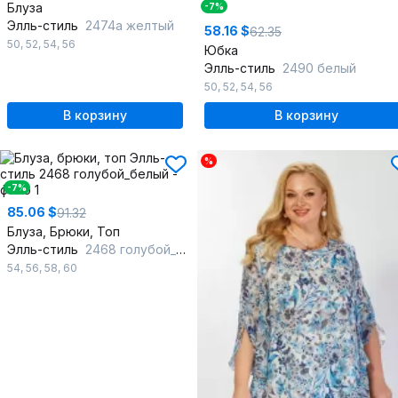
Блуза
-7%
Элль-стиль
2474а желтый
58.16 $
62.35
50
,
52
,
54
,
56
Юбка
Элль-стиль
2490 белый
50
,
52
,
54
,
56
В корзину
В корзину
%
-7%
85.06 $
91.32
Блуза, Брюки, Топ
Элль-стиль
2468 голубой_белый
54
,
56
,
58
,
60