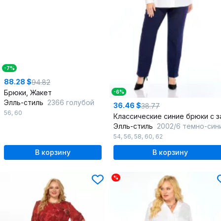
-7%
88.28 $
94.82
Брюки, Жакет
-6%
Элль-стиль
2366 голубой
36.46 $
38.77
56
,
60
Элль-стиль
2002/6 темно-син
54
,
56
,
58
,
60
,
62
В корзину
В корзину
%