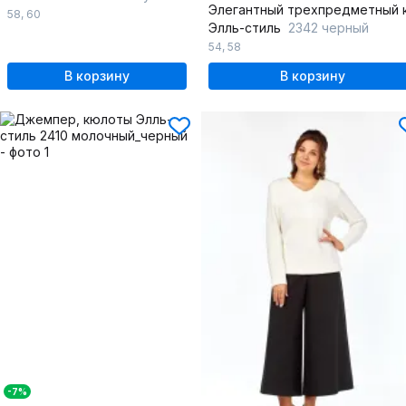
58
,
60
Элль-стиль
2342 черный
54
,
58
В корзину
В корзину
-7%