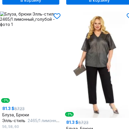
В корзину
В корзину
-7%
81.3 $
87.23
Блуза, Брюки
-7%
Элль-стиль
2465/1 лимонный_голубой
81.3 $
87.23
56
,
58
,
60
Блуза, Брюки