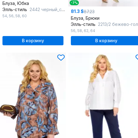
Блуза, Юбка
-7%
Элль-стиль
2442 черный_серебро
81.3 $
87.23
54
,
56
,
58
,
60
Блуза, Брюки
Элль-стиль
2213/2 бежево-голуб
56
,
58
,
62
,
64
В корзину
В корзину