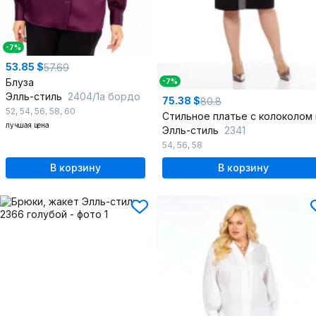
-7%
53.85 $
57.69
Блуза
-7%
Элль-стиль
2404/1а бордо
75.38 $
80.8
52
,
54
,
56
,
58
,
60
лучшая цена
Элль-стиль
2341
54
,
56
,
58
В корзину
В корзину