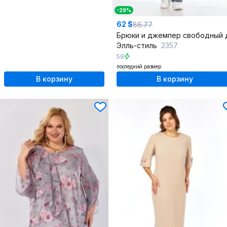
-29%
62 $
86.77
Элль-стиль
2357
58
последний размер
В корзину
В корзину