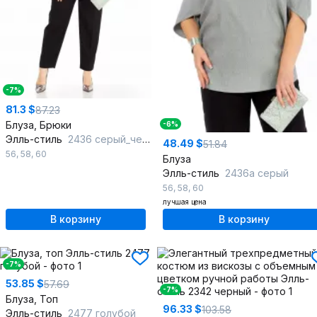
-7%
81.3 $
87.23
Блуза, Брюки
-6%
Элль-стиль
2436 серый_черный
48.49 $
51.84
56
,
58
,
60
Блуза
Элль-стиль
2436а серый
56
,
58
,
60
лучшая цена
В корзину
В корзину
-7%
53.85 $
57.69
-7%
Блуза, Топ
96.33 $
103.58
Элль-стиль
2477 голубой