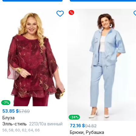
%
-7%
53.85 $
57.69
Блуза
-24%
Элль-стиль
2213/10а винный
72.16 $
94.82
56
,
58
,
60
,
62
,
64
,
66
Брюки, Рубашка