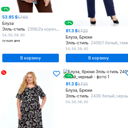
-7%
53.85 $
57.69
Блуза
-7%
Элль-стиль
2398/2а коричневый_голубой_принт
81.3 $
87.23
54
,
56
,
58
,
60
Блуза, Брюки
лучшая цена
Элль-стиль
2408/1 белый_темно-сини
54
,
56
,
58
,
60
В корзину
В корзину
%
-7%
81.3 $
87.23
Блуза, Брюки
Элль-стиль
2408 белый_черн
54
,
56
,
58
,
60