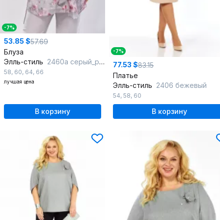
-7%
53.85 $
57.69
Блуза
-7%
Элль-стиль
2460а серый_розовый_ринт
77.53 $
83.15
58
,
60
,
64
,
66
Платье
лучшая цена
Элль-стиль
2406 бежевый
54
,
58
,
60
В корзину
В корзину