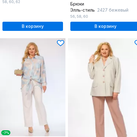
58
,
60
,
62
Брюки
Элль-стиль
2427 бежевый
56
,
58
,
60
В корзину
В корзину
-7%