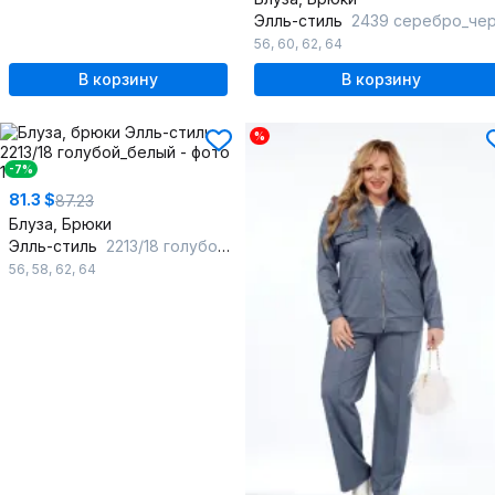
Элль-стиль
2439 серебро_черны
56
,
60
,
62
,
64
В корзину
В корзину
%
-7%
81.3 $
87.23
Блуза, Брюки
Элль-стиль
2213/18 голубой_белый
56
,
58
,
62
,
64