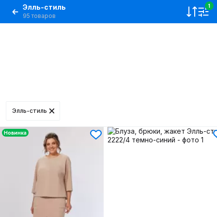
Элль-стиль
1
95 товаров
Элль-стиль
Новинка