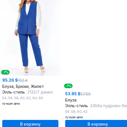
-7%
95.26 $
102.4
Блуза, Брюки, Жилет
-7%
Элль-стиль
2132/7 джинс
53.85 $
57.69
54
,
56
,
58
,
60
,
62
,
64
,
66
Блуза
лучшая цена
Элль-стиль
2459а пудрово-бежевый
56
,
58
,
60
,
62
лучшая цена
В корзину
В корзину