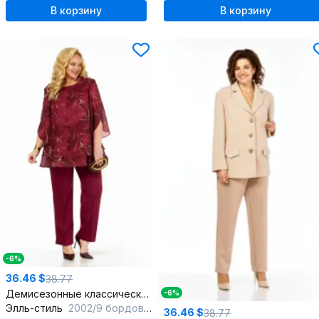
В корзину
В корзину
-6%
36.46 $
38.77
Демисезонные классические брюки с зауженным к низу кроем
-6%
Элль-стиль
2002/9 бордовый
36.46 $
38.77