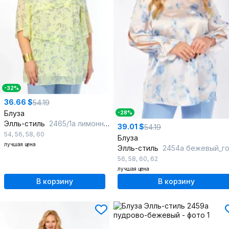
-32%
36.66 $
54.19
Блуза
-28%
Элль-стиль
2465/1а лимонный_голубой
39.01 $
54.19
54
,
56
,
58
,
60
Блуза
лучшая цена
Элль-стиль
2454а бежевый_голуб
56
,
58
,
60
,
62
лучшая цена
В корзину
В корзину