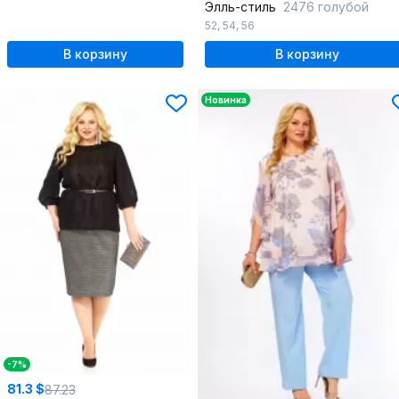
Элль-стиль
2476 голубой
52
,
54
,
56
В корзину
В корзину
Новинка
-7%
81.3 $
87.23