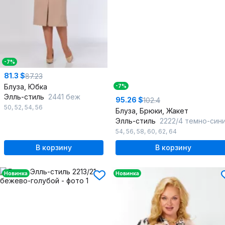
-7%
81.3 $
87.23
Блуза, Юбка
-7%
Элль-стиль
2441 беж
95.26 $
102.4
50
,
52
,
54
,
56
Блуза, Брюки, Жакет
Элль-стиль
2222/4 темно-син
54
,
56
,
58
,
60
,
62
,
64
В корзину
В корзину
Новинка
Новинка