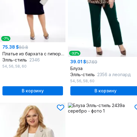
-7%
75.38 $
80.8
Платье из бархата с гипюром и пайетками для ярких событий
-32%
Элль-стиль
2346
39.01 $
57.69
54
,
56
,
58
,
60
Блуза
Элль-стиль
2356 а леопард
54
,
56
,
58
,
60
В корзину
В корзину