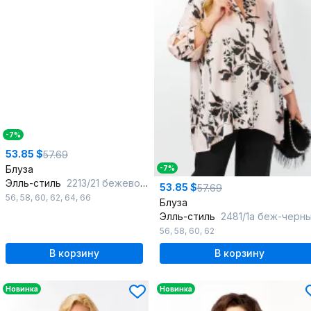
-7%
53.85 $
57.69
Блуза
-7%
Элль-стиль
2213/21 бежево-голубой
53.85 $
57.69
56
,
58
,
60
,
62
,
64
,
66
Блуза
Элль-стиль
2481/1а беж-черн
56
,
58
,
60
,
62
В корзину
В корзину
Новинка
Новинка