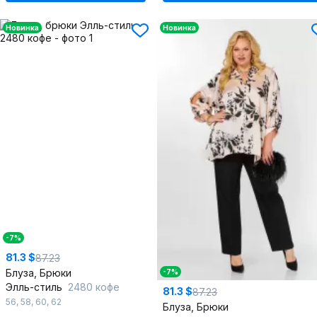
Новинка
Новинка
-7%
81.3 $
87.23
Блуза, Брюки
-7%
Элль-стиль
2480 кофе
81.3 $
87.23
56
,
58
,
60
,
62
Блуза, Брюки