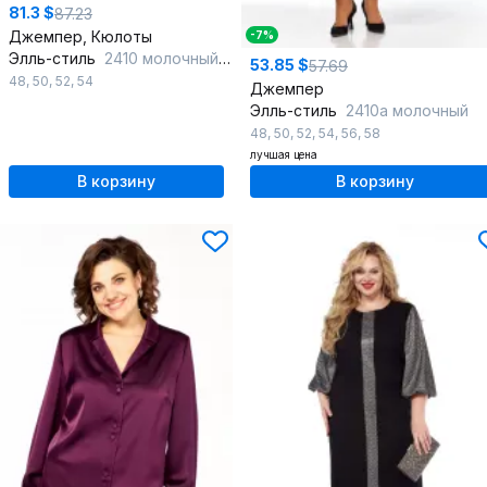
81.3 $
87.23
Джемпер, Кюлоты
-7%
Элль-стиль
2410 молочный_черный
53.85 $
57.69
48
,
50
,
52
,
54
Джемпер
Элль-стиль
2410а молочный
48
,
50
,
52
,
54
,
56
,
58
лучшая цена
В корзину
В корзину