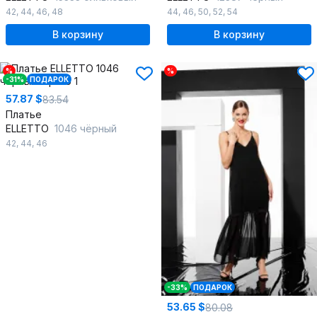
42
,
44
,
46
,
48
44
,
46
,
50
,
52
,
54
В корзину
В корзину
%
%
-31%
ПОДАРОК
57.87 $
83.54
Платье
ELLETTO
1046 чёрный
42
,
44
,
46
-33%
ПОДАРОК
53.65 $
80.08