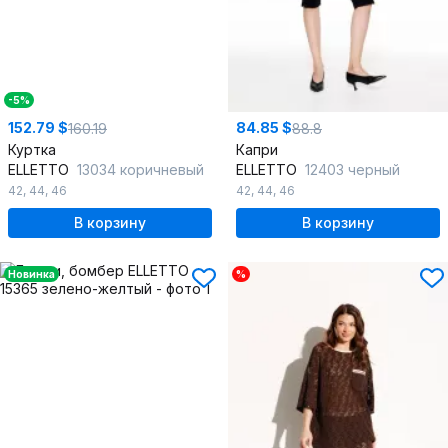
-5%
152.79 $
84.85 $
160.19
88.8
Куртка
Капри
ELLETTO
13034 коричневый
ELLETTO
12403 черный
42
,
44
,
46
42
,
44
,
46
В корзину
В корзину
Новинка
%