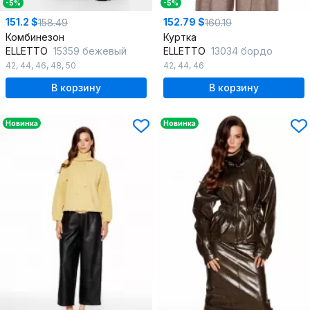
-5%
-5%
151.2 $
152.79 $
158.49
160.19
Комбинезон
Куртка
ELLETTO
15359 бежевый
ELLETTO
13034 бордо
42
,
44
,
46
,
48
,
50
42
,
44
,
46
В корзину
В корзину
Новинка
Новинка