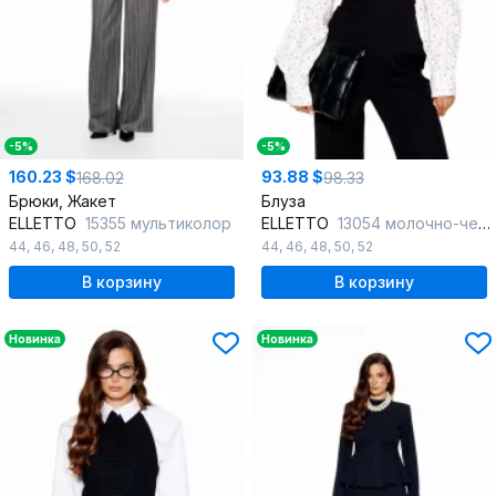
-5%
-5%
160.23 $
93.88 $
168.02
98.33
Брюки, Жакет
Блуза
ELLETTO
15355 мультиколор
ELLETTO
13054 молочно-черный
44
,
46
,
48
,
50
,
52
44
,
46
,
48
,
50
,
52
В корзину
В корзину
Новинка
Новинка