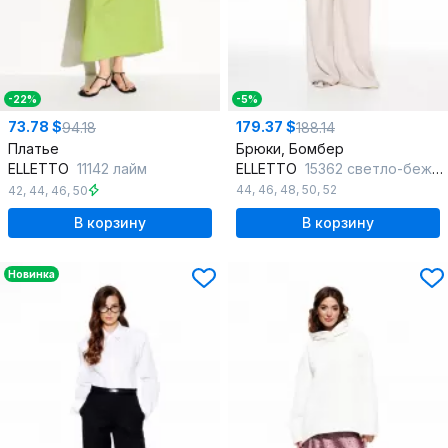
-22%
-5%
73.78 $
179.37 $
94.18
188.14
Платье
Брюки, Бомбер
ELLETTO
11142 лайм
ELLETTO
15362 светло-бежевый
44
,
46
,
48
,
50
,
52
42
,
44
,
46
,
50
В корзину
В корзину
Новинка