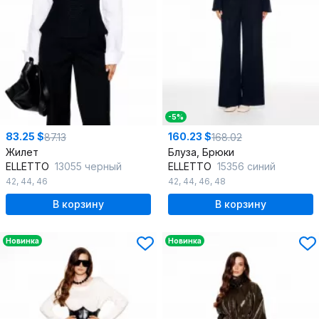
-5%
83.25 $
160.23 $
87.13
168.02
Жилет
Блуза, Брюки
ELLETTO
13055 черный
ELLETTO
15356 синий
42
,
44
,
46
42
,
44
,
46
,
48
В корзину
В корзину
Новинка
Новинка