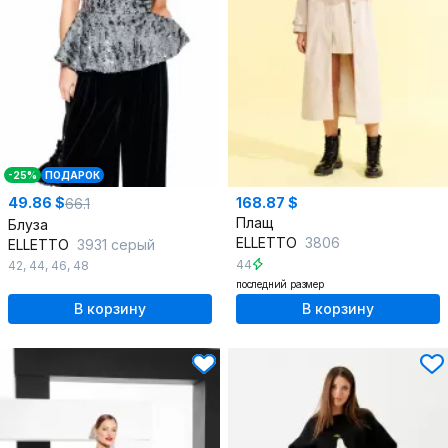
-25%
ПОДАРОК
49.86 $
168.87 $
66.1
Плащ
Блуза
ELLETTO
3806
ELLETTO
3931 серый
44
42
,
44
,
46
,
48
последний размер
В корзину
В корзину