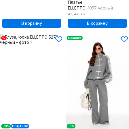
Платье
ELLETTO
1057 черный
42
,
44
,
46
В корзину
В корзину
%
Новинка
-31%
ПОДАРОК
-5%