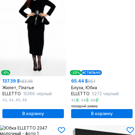
-5%
-23%
#СТИЛЬНО
137.39 $
65.44 $
143.96
85.1
Жилет, Платье
Блуза, Юбка
ELLETTO
15366 черный
ELLETTO
5272 черный
42
,
44
,
46
,
48
42
,
44
,
46
последний размер
В корзину
В корзину