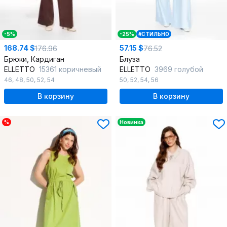
-5%
-25%
#СТИЛЬНО
168.74 $
57.15 $
176.96
76.52
Брюки, Кардиган
Блуза
ELLETTO
15361 коричневый
ELLETTO
3969 голубой
46
,
48
,
50
,
52
,
54
50
,
52
,
54
,
56
В корзину
В корзину
%
Новинка