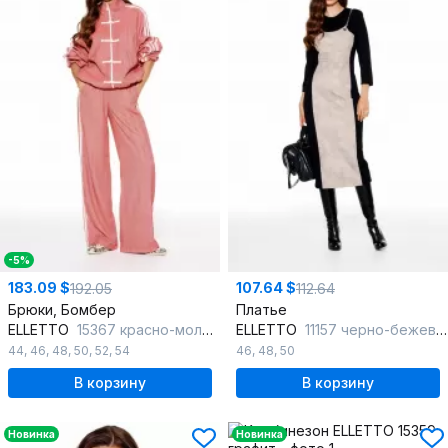
-5%
183.09 $
107.64 $
192.05
112.64
Брюки, Бомбер
Платье
ELLETTO
15367 красно-молочный
ELLETTO
11157 черно-бежевый
44
,
46
,
48
,
50
,
52
,
54
46
,
48
,
50
В корзину
В корзину
Новинка
Новинка