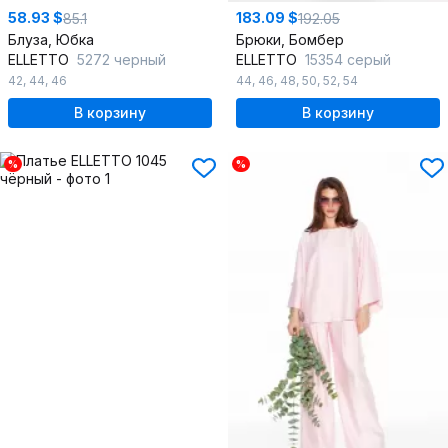
58.93 $
183.09 $
85.1
192.05
Блуза, Юбка
Брюки, Бомбер
ELLETTO
5272 черный
ELLETTO
15354 серый
42
,
44
,
46
44
,
46
,
48
,
50
,
52
,
54
В корзину
В корзину
%
%