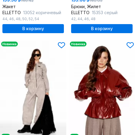
146.42
140.05
Жакет
Брюки, Жилет
ELLETTO
13052 коричневый
ELLETTO
15353 серый
44
,
46
,
48
,
50
,
52
,
54
42
,
44
,
46
,
48
В корзину
В корзину
Новинка
Новинка