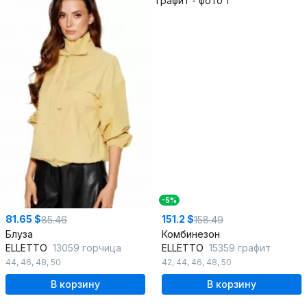
-5%
81.65 $
151.2 $
85.46
158.49
Блуза
Комбинезон
ELLETTO
13059 горчица
ELLETTO
15359 графит
44
,
46
,
48
,
50
42
,
44
,
46
,
48
,
50
В корзину
В корзину