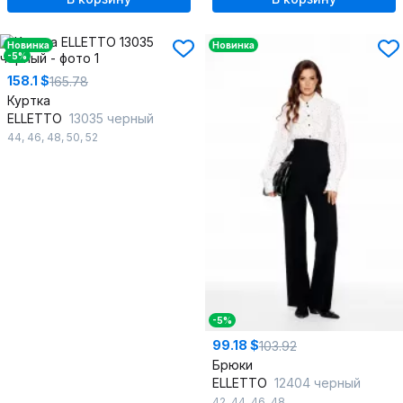
Новинка
Новинка
-5%
158.1 $
165.78
Куртка
ELLETTO
13035 черный
44
,
46
,
48
,
50
,
52
-5%
99.18 $
103.92
Брюки
ELLETTO
12404 черный
42
,
44
,
46
,
48