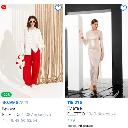
%
-22%
60.99 $
115.21 $
78.19
Платье
Брюки
ELLETTO
1049 бежевый
ELLETTO
12387 красный
46
44
,
46
,
48
,
50
,
52
,
54
последний размер