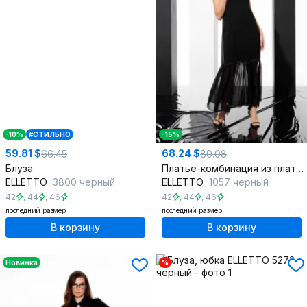
-10%
#СТИЛЬНО
-15%
59.81 $
68.24 $
66.45
80.08
Блуза
Платье-комбинация из плательной ткани, миди, V-вырез, на тонких бретелях
ELLETTO
3800 черный
ELLETTO
1057 черный
42
,
44
,
46
42
,
44
,
46
последний размер
последний размер
В корзину
В корзину
Новинка
%