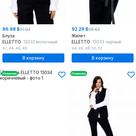
86.98 $
92.29 $
91.04
96.63
Блуза
Жилет
ELLETTO
13032 молочный
ELLETTO
13033 черный
42
,
44
,
46
,
48
44
,
46
,
48
,
50
,
52
В корзину
В корзину
Новинка
Новинка