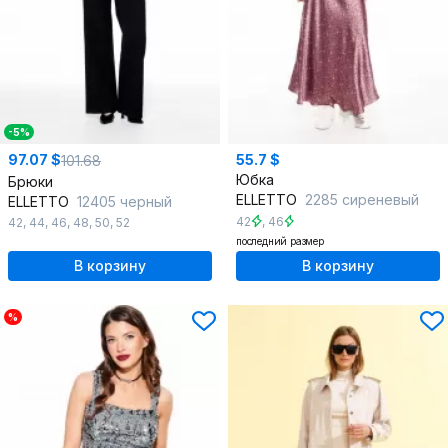
-5%
97.07 $
55.7 $
101.68
Юбка
Брюки
ELLETTO
2285 сиреневый
ELLETTO
12405 черный
42
,
46
42
,
44
,
46
,
48
,
50
,
52
последний размер
В корзину
В корзину
%