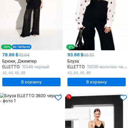
-30%
#СТИЛЬНО
-5%
78.86 $
93.88 $
112.64
98.33
Брюки, Джемпер
Блуза
ELLETTO
15349 черный
ELLETTO
13039 молочно-черный
42
,
44
,
46
,
48
42
,
44
,
46
,
48
В корзину
В корзину
%