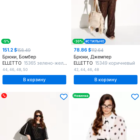
-5%
-30%
#СТИЛЬНО
151.2 $
78.86 $
158.49
112.64
Брюки, Бомбер
Брюки, Джемпер
ELLETTO
15365 зелено-желтый
ELLETTO
15349 коричневый
44
,
46
,
48
,
50
42
,
44
,
46
,
48
В корзину
В корзину
%
Новинка