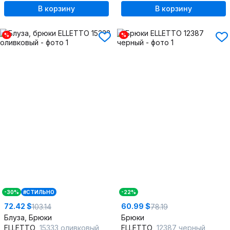
В корзину
В корзину
%
%
-30%
#СТИЛЬНО
-22%
72.42 $
60.99 $
103.14
78.19
Блуза, Брюки
Брюки
ELLETTO
15333 оливковый
ELLETTO
12387 черный