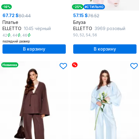
-16%
-25%
#СТИЛЬНО
67.72 $
57.15 $
80.44
76.52
Платье
Блуза
ELLETTO
1045 чёрный
ELLETTO
3969 розовый
50
,
52
,
54
,
56
42
,
44
,
46
последний размер
В корзину
В корзину
Новинка
%