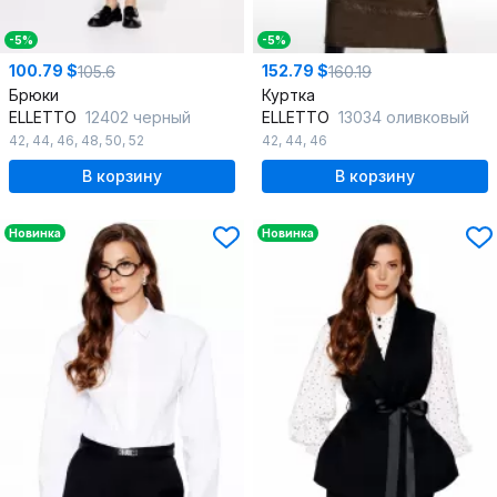
-5%
-5%
100.79 $
152.79 $
105.6
160.19
Брюки
Куртка
ELLETTO
12402 черный
ELLETTO
13034 оливковый
42
,
44
,
46
,
48
,
50
,
52
42
,
44
,
46
В корзину
В корзину
Новинка
Новинка