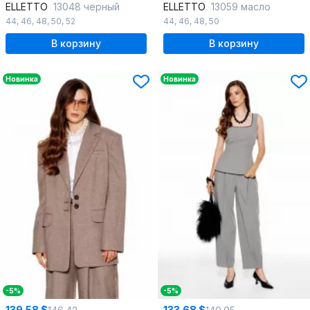
ELLETTO
13048 черный
ELLETTO
13059 масло
44
,
46
,
48
,
50
,
52
44
,
46
,
48
,
50
В корзину
В корзину
Новинка
Новинка
-5%
-5%
139.58 $
133.68 $