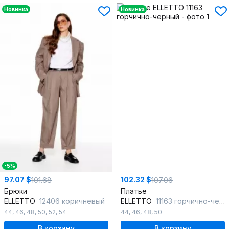
Новинка
Новинка
-5%
97.07 $
102.32 $
101.68
107.06
Брюки
Платье
ELLETTO
12406 коричневый
ELLETTO
11163 горчично-черный
44
,
46
,
48
,
50
,
52
,
54
44
,
46
,
48
,
50
В корзину
В корзину