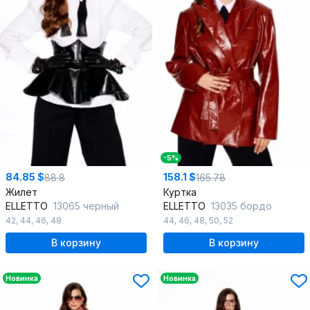
-5%
84.85 $
158.1 $
88.8
165.78
Жилет
Куртка
ELLETTO
13065 черный
ELLETTO
13035 бордо
42
,
44
,
46
,
48
44
,
46
,
48
,
50
,
52
В корзину
В корзину
Новинка
Новинка