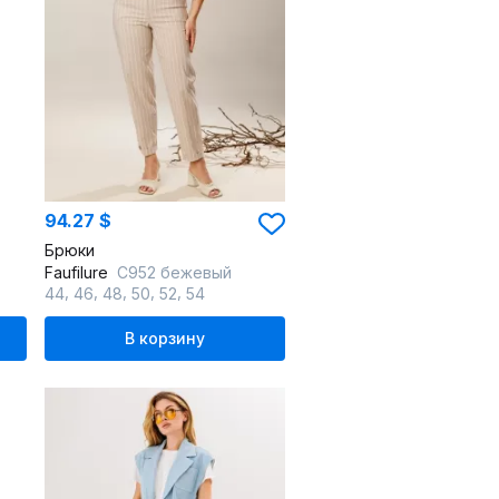
94.27 $
Брюки
Faufilure
C952 бежевый
,
,
,
,
,
44
46
48
50
52
54
В корзину