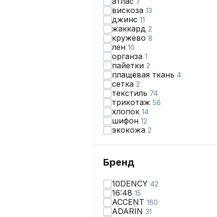
атлас
7
вискоза
13
джинс
11
жаккард
2
кружево
8
лен
10
органза
1
пайетки
2
плащёвая ткань
4
сетка
2
текстиль
74
трикотаж
56
хлопок
14
шифон
12
экокожа
2
Бренд
10DENCY
42
16:48
15
ACCENT
160
ADARIN
31