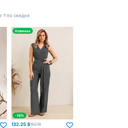
е ↑
по скидке
Новинка
-18%
132.25 $
162.18