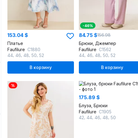
-46%
153.04 $
84.75 $
156.98
Платье
Брюки, Джемпер
Faufilure
C1880
Faufilure
С1562
,
,
,
,
,
,
,
,
44
46
48
50
52
44
46
48
50
52
В корзину
В корзину
%
175.89 $
Блуза, Брюки
Faufilure
C1905
,
,
,
,
42
44
46
48
50