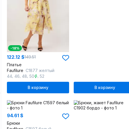
-18%
122.12 $
149.51
Платье
Faufilure
C1877 желтый
,
,
,
,
44
46
48
50
52
В корзину
В корзину
94.61 $
Брюки
Faufilure
С1597 белый