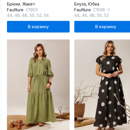
Брюки, Жакет
Блуза, Юбка
Faufilure
С1903
Faufilure
C1596 -1
,
,
,
,
,
,
,
,
,
44
46
48
50
52
54
44
46
48
50
52
В корзину
В корзину