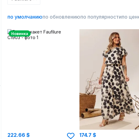
по умолчанию
по обновлению
по популярности
по цен
Новинка
222.66 $
174.7 $