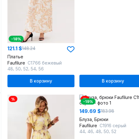
-18%
121.1 $
148.24
Платье
Faufilure
C1766 бежевый
,
,
,
,
48
50
52
54
56
В корзину
В корзину
%
%
-19%
149.69 $
183.98
Блуза, Брюки
Faufilure
C1916 серый
,
,
,
,
44
46
48
50
52