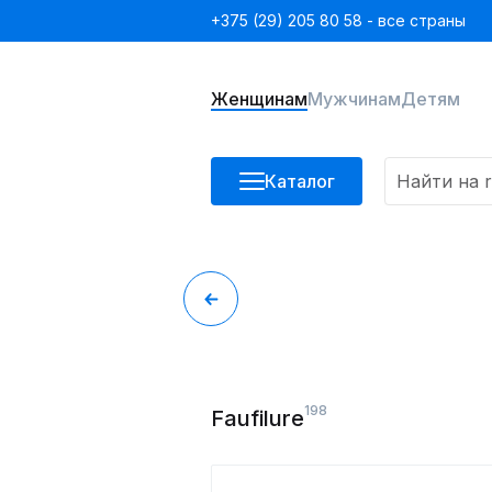
+375 (29) 205 80 58 - все страны
Женщинам
Мужчинам
Детям
Каталог
198
Faufilure