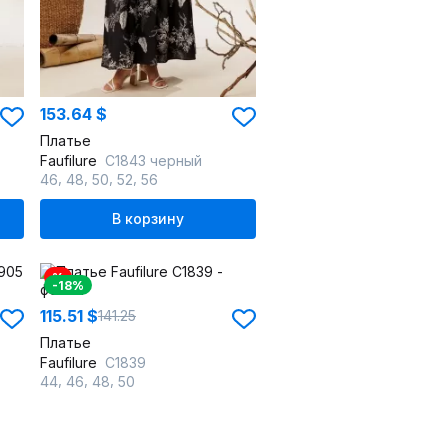
153.64 $
Платье
Faufilure
C1843 черный
,
,
,
,
46
48
50
52
56
В корзину
%
-18%
115.51 $
141.25
Платье
Faufilure
C1839
,
,
,
44
46
48
50