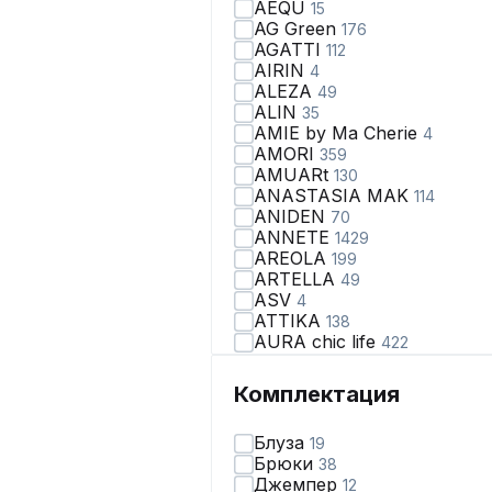
AEQU
15
AG Green
176
AGATTI
112
AIRIN
4
ALEZA
49
ALIN
35
AMIE by Ma Сherie
4
AMORI
359
AMUARt
130
ANASTASIA MAK
114
ANIDEN
70
ANNETE
1429
AREOLA
199
ARTELLA
49
ASV
4
ATTIKA
138
AURA chic life
422
AVA fashion
28
AVE RARA
98
Комплектация
AVEEVA
66
AVRIL
2
Блуза
19
AXXA
67
Брюки
38
Abbi
110
Джемпер
12
Achosa
38