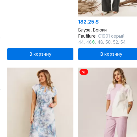
182.25 $
Блуза, Брюки
Faufilure
C1901 серый
,
,
,
,
,
44
46
48
50
52
54
В корзину
В корзину
%