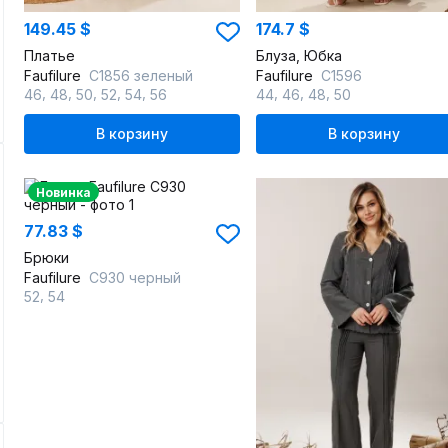
149.45 $
174.7 $
Платье
Блуза, Юбка
Faufilure
C1856 зеленый
Faufilure
C1596
,
,
,
,
,
,
,
,
46
48
50
52
54
56
44
46
48
50
В корзину
В корзину
Новинка
77.83 $
Брюки
Faufilure
C930 черный
,
52
54