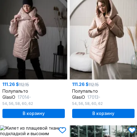
111.26 $
111.26 $
112.15
112.15
Полупальто
Полупальто
GlasiO
17014-
GlasiO
17013-
54
,
56
,
58
,
60
,
62
54
,
56
,
58
,
60
,
62
В корзину
В корзину