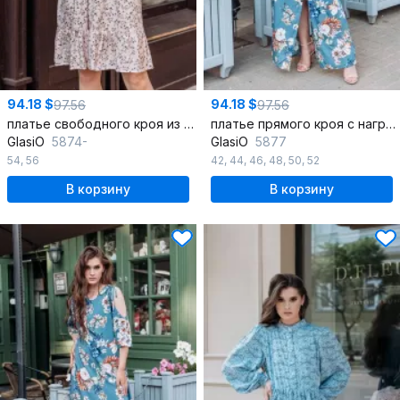
94.18 $
94.18 $
97.56
97.56
платье свободного кроя из стрэйчевой ткани с воланом
платье прямого кроя с нагрудными вытачками и разрезами
GlasiO
5874-
GlasiO
5877
54
,
56
42
,
44
,
46
,
48
,
50
,
52
В корзину
В корзину