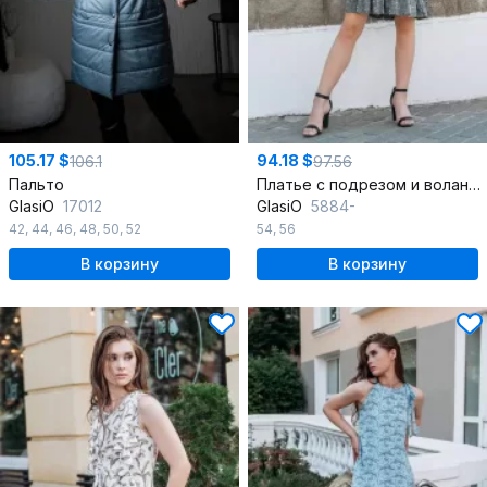
105.17 $
94.18 $
106.1
97.56
Пальто
Платье с подрезом и воланом по низу из легкой ткани
GlasiO
17012
GlasiO
5884-
42
,
44
,
46
,
48
,
50
,
52
54
,
56
В корзину
В корзину