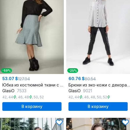
-59%
-25%
53.07 $
60.76 $
127.94
80.54
Юбка из костюмной ткани с воланами и выточками
Брюки из эко-кожи с декоративными молниями и подрезами
GlasiO
7533
GlasiO
9021
42
,
44
,
46
,
48
,
50
,
52
42
,
44
,
46
,
48
,
50
,
52
В корзину
В корзину