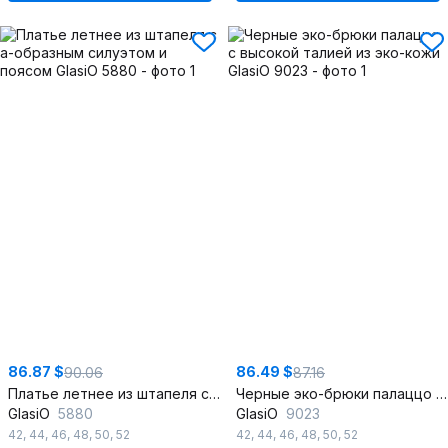
86.87 $
86.49 $
90.06
87.16
Платье летнее из штапеля с а-образным силуэтом и поясом
Черные эко-брюки палаццо с высокой талией из эко-кожи
GlasiO
5880
GlasiO
9023
42
,
44
,
46
,
48
,
50
,
52
42
,
44
,
46
,
48
,
50
,
52