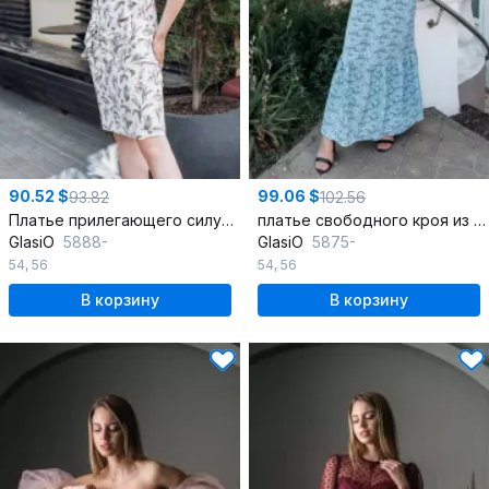
90.52 $
99.06 $
93.82
102.56
Платье прилегающего силуэта из искусственной замши с молнией
платье свободного кроя из штапеля с бретелью-перекрутом
GlasiO
5888-
GlasiO
5875-
54
,
56
54
,
56
В корзину
В корзину