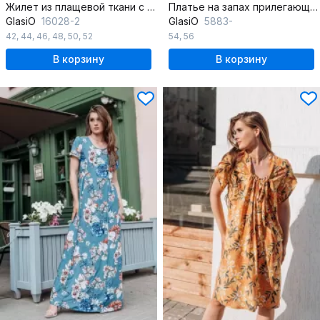
Жилет из плащевой ткани с кулиской и прорезными карманами
Платье на запах прилегающего силуэта из легкой ткани
GlasiO
16028-2
GlasiO
5883-
42
,
44
,
46
,
48
,
50
,
52
54
,
56
В корзину
В корзину