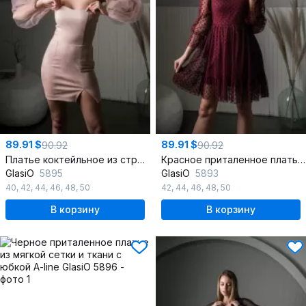
89.91 $
89.91 $
90.92
90.92
Платье коктейльное из стрейчевой замши с пышными рукавами
Красное приталенное платье с воланом и рукавом-реглан
GlasiO
5895
GlasiO
5893
40
,
42
,
44
,
46
,
48
,
50
42
,
44
,
46
,
48
,
50
В корзину
В корзину