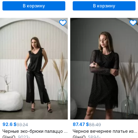
В корзину
В корзину
92.6 $
87.47 $
93.24
88.49
Черные эко-брюки палаццо с высокой талией из эко-кожи
Черное вечернее платье из замши и сетки с лаконичным силуэтом
GlasiO
9023-
GlasiO
5894-