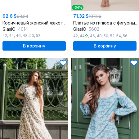
-34%
92.6 $
71.32 $
93.24
107.26
Коричневый женский жакет из текстильной ткани с рельефами
Платье из гипюра с фигурным вырезом и треугольным вырезом на спинке
GlasiO
4014
GlasiO
5602
42
,
44
,
46
,
48
,
50
,
52
42
,
44
,
46
,
48
,
50
,
52
,
54
,
56
В корзину
В корзину