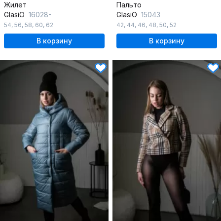
Жилет
Пальто
GlasiO
16028-
GlasiO
15043
54
,
56
,
58
,
60
,
62
42
,
44
,
46
,
48
,
50
,
52
В корзину
В корзину