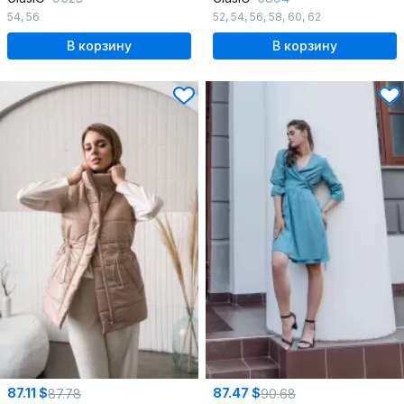
54
,
56
52
,
54
,
56
,
58
,
60
,
62
В корзину
В корзину
87.11 $
87.47 $
87.78
90.68