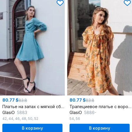
80.77 $
80.77 $
83.8
83.8
Платье на запах с мягкой сборкой и длинным рукавом
Трапециевое платье с воротником-бант и талевыми вытачками
GlasiO
5883
GlasiO
5886-
42
,
44
,
46
,
48
,
50
,
52
54
,
56
В корзину
В корзину