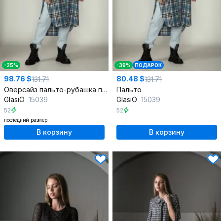
-25%
-39%
ПОДАРОК
98.76 $
80.48 $
131.71
131.71
Оверсайз пальто-рубашка пальтовая ткань с накладными карманами
Пальто
GlasiO
15039
GlasiO
15039
52
52
последний размер
В корзину
В корзину