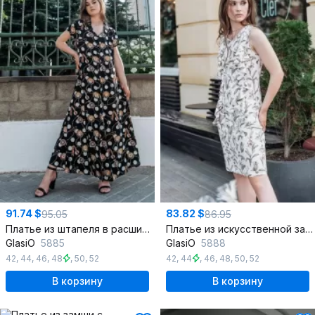
91.74 $
83.82 $
95.05
86.95
Платье из штапеля в расширенном стиле с пуговицами и карманами
Платье из искусственной замши с фигурными рельефами и воланами
GlasiO
5885
GlasiO
5888
42
,
44
,
46
,
48
,
50
,
52
42
,
44
,
46
,
48
,
50
,
52
В корзину
В корзину