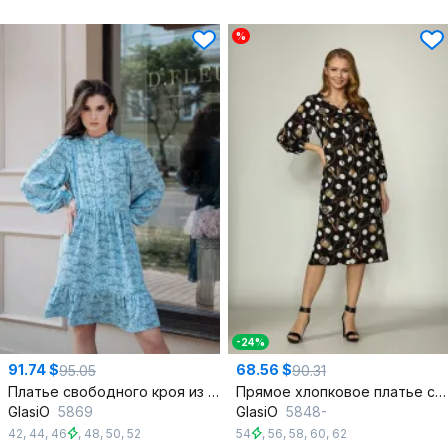
%
-24%
91.74 $
68.56 $
95.05
90.31
Платье свободного кроя из искусственной замши с воротником-стойкой
Прямое хлопковое платье с V-образным вырезом и 3/4 рукавом
GlasiO
5869
GlasiO
5848-
42
,
44
,
46
,
48
,
50
,
52
54
,
56
,
58
,
60
,
62