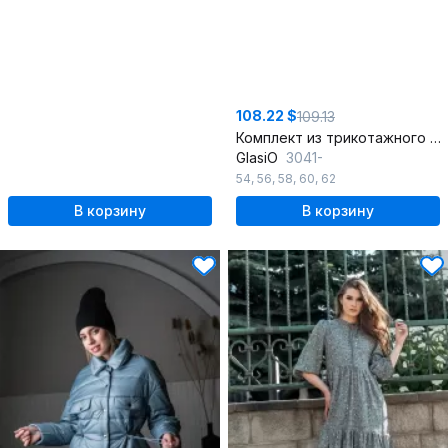
108.22 $
109.13
Комплект из трикотажного ангорового жакета и платья приталенного силуэта
GlasiO
3041-
54
,
56
,
58
,
60
,
62
В корзину
В корзину