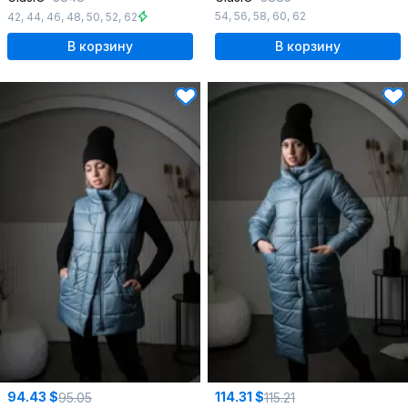
54
,
56
,
58
,
60
,
62
42
,
44
,
46
,
48
,
50
,
52
,
62
В корзину
В корзину
94.43 $
114.31 $
95.05
115.21