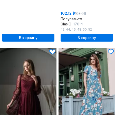
102.12 $
103.06
Полупальто
GlasiO
17014
42
,
44
,
46
,
48
,
50
,
52
В корзину
В корзину