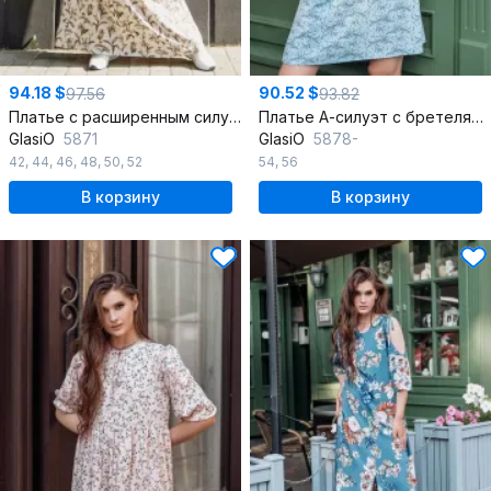
94.18 $
90.52 $
97.56
93.82
Платье с расширенным силуэтом и вертикальными рельефами из ткани
Платье А-силуэт с бретелями и рукавом на манжете
GlasiO
5871
GlasiO
5878-
42
,
44
,
46
,
48
,
50
,
52
54
,
56
В корзину
В корзину