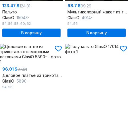
123.47 $
98.7 $
124.31
99.29
Пальто
Мультиколорный жакет из текстиля с двубортной застежкой
GlasiO
15043-
GlasiO
4014-
54
,
56
,
58
,
60
,
62
54
,
56
В корзину
В корзину
96.01 $
97.01
Деловое платье из трикотажа с шелковыми вставками
GlasiO
5890-
54
,
56