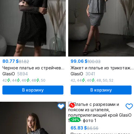
80.77 $
99.06 $
81.82
100.03
Черное платье из стрейчевой ткани с сеткой и вытачками
Жакет и платье из трикотажа с бахромой и приталенными силуэтами
GlasiO
5894
GlasiO
3041
42
,
44
,
46
,
48
,
50
42
,
44
,
46
,
48
,
50
,
52
В корзину
В корзину
%
-24%
65.83 $
86.56