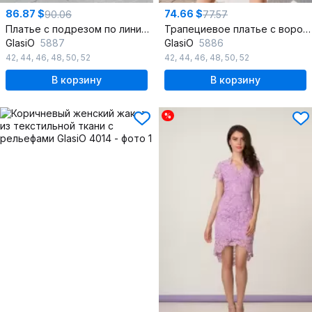
86.87 $
74.66 $
90.06
77.57
Платье с подрезом по линии талии и вертикальными рельефами
Трапециевое платье с воротником-бант и талевыми вытачками
GlasiO
5887
GlasiO
5886
42
,
44
,
46
,
48
,
50
,
52
42
,
44
,
46
,
48
,
50
,
52
В корзину
В корзину
%