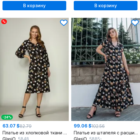
В корзину
В корзину
%
-24%
63.07 $
99.06 $
82.79
102.56
Платье из хлопковой ткани с разрезами и резинкой на низе
Платье из штапеля с расширенной к низу моделью и пуговицами
GlasiO
5848
GlasiO
5885-