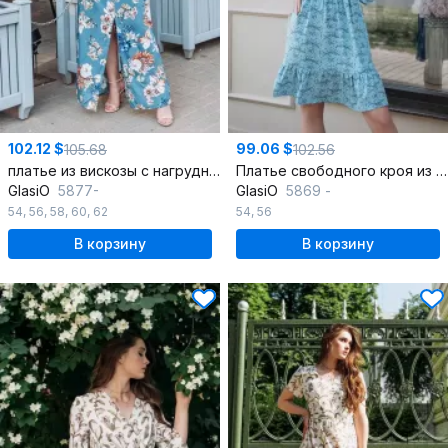
102.12 $
99.06 $
105.68
102.56
платье из вискозы с нагрудными вытачками и разрезами
Платье свободного кроя из искусственной замши с воланом по низу
GlasiO
5877-
GlasiO
5869 -
54
,
56
,
58
,
60
,
62
54
,
56
В корзину
В корзину