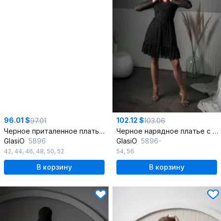
96.01 $
102.12 $
97.01
103.06
Черное приталенное платье из мягкой сетки и ткани с юбкой А-line
Черное нарядное платье с воланом и приталенным силуэтом
GlasiO
5896
GlasiO
5896-
42
,
44
,
46
,
48
,
50
,
52
54
,
56
В корзину
В корзину