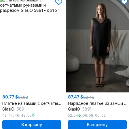
80.77 $
87.47 $
81.82
88.49
Платье из замши с сетчатыми рукавами и разрезом
Нарядное платье из замши с сетчатой отделкой
GlasiO
5891
GlasiO
5891-
42
,
44
,
46
,
48
,
50
52
,
54
,
56
,
58
,
60
,
62
В корзину
В корзину