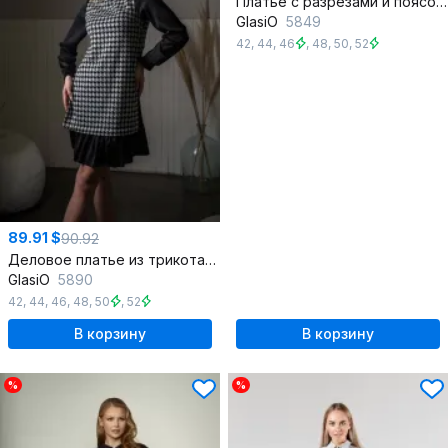
Платье с разрезами и поясом из штапеля, полуприлегающий крой
GlasiO
5849
42
,
44
,
46
,
48
,
50
,
52
89.91 $
90.92
Деловое платье из трикотажа с шелковыми вставками
GlasiO
5890
42
,
44
,
46
,
48
,
50
,
52
В корзину
В корзину
%
%