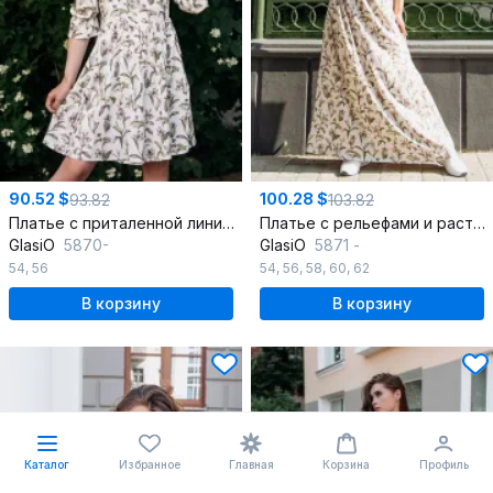
90.52 $
100.28 $
93.82
103.82
Платье с приталенной линией и мягким сбором из искусственной замши
Платье с рельефами и растянутым силуэтом из легкой ткани
GlasiO
5870-
GlasiO
5871 -
54
,
56
54
,
56
,
58
,
60
,
62
В корзину
В корзину
Каталог
Избранное
Главная
Корзина
Профиль