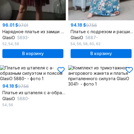
96.01 $
94.18 $
97.01
97.56
Нарядное платье из замши с сетчатым воланом и приталеной юбкой
Платье с подрезом и расширенным силуэтом из легкой ткани
GlasiO
5893-
GlasiO
5887-
52
,
54
,
56
54
,
56
,
58
,
60
,
62
В корзину
В корзину
94.18 $
97.56
Платье из штапеля с а-образным силуэтом и поясом
GlasiO
5880-
54
,
56