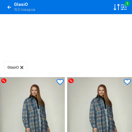
GlasiO
1
153 товаров
GlasiO
%
%