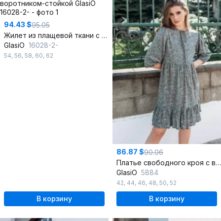
94.43 $
95.05
Жилет из плащевой ткани с подкладкой и высоким воротником-стойкой
GlasiO
16028-2-
54
,
56
,
58
,
60
,
62
86.87 $
90.06
Платье свободного кроя с воланом и завязками из текстиля
GlasiO
5884
42
,
44
,
46
,
48
,
50
,
52
В корзину
В корзину