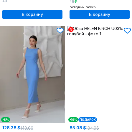
48
48
последний размер
В корзину
В корзину
%
-8%
-19%
ПОДАРОК
128.38 $
85.08 $
140.06
104.96