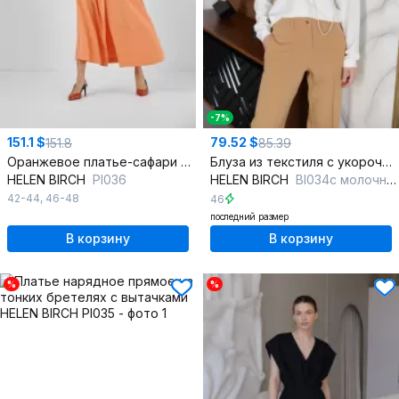
-7%
151.1 $
79.52 $
151.8
85.39
Оранжевое платье-сафари с накладными и боковыми карманами
Блуза из текстиля с укороченными рукавами и кокеткой для повседневности
HELEN BIRCH
Pl036
HELEN BIRCH
Bl034c молочный
42-44
,
46-48
46
последний размер
В корзину
В корзину
%
%