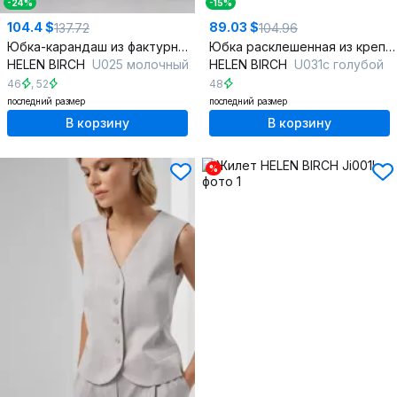
-24%
-15%
104.4 $
89.03 $
137.72
104.96
Юбка-карандаш из фактурного букле с разрезом и подкладкой
Юбка расклешенная из крепа с карманами и прозрачным эффектом
HELEN BIRCH
U025 молочный
HELEN BIRCH
U031c голубой
46
,
52
48
последний размер
последний размер
В корзину
В корзину
%