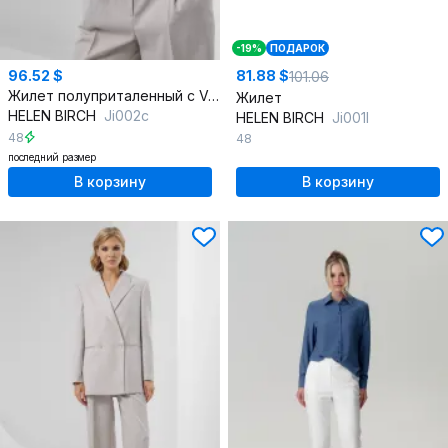
-19%
ПОДАРОК
96.52 $
81.88 $
101.06
Жилет полуприталенный с V-вырезом и декоративными карманами
Жилет
HELEN BIRCH
Ji002с
HELEN BIRCH
Ji001l
48
48
последний размер
В корзину
В корзину