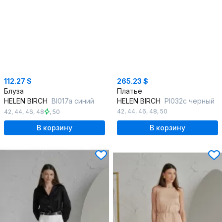
112.27 $
265.23 $
Блуза
Платье
HELEN BIRCH
Bl017a синий
HELEN BIRCH
Pl032с черный
42
,
44
,
46
,
48
,
50
42
,
44
,
46
,
48
,
50
В корзину
В корзину