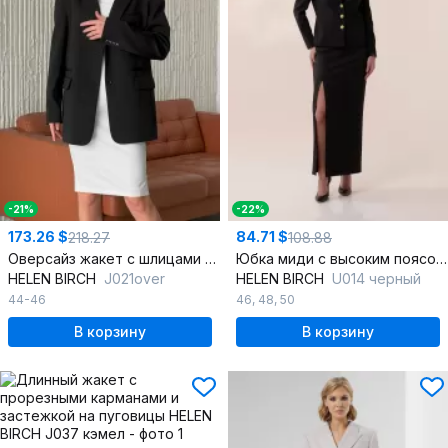
-21%
-22%
173.26 $
84.71 $
218.27
108.88
Оверсайз жакет с шлицами и прорезными карманами из текстиля
Юбка миди с высоким поясом и разрезом для делового образа
HELEN BIRCH
J021over
HELEN BIRCH
U014 черный
44-46
46
,
48
,
50
В корзину
В корзину