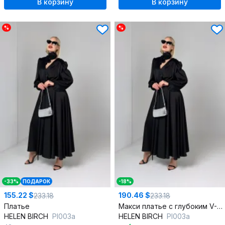
В корзину
В корзину
%
%
-33%
ПОДАРОК
-18%
155.22 $
190.46 $
233.18
233.18
Платье
Макси платье с глубоким V-вырезом из атласа и сборками
HELEN BIRCH
Pl003a
HELEN BIRCH
Pl003a