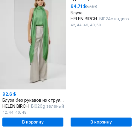
84.71 $
87.98
Блуза
HELEN BIRCH
Bl024с индиго
42
,
44
,
46
,
48
,
50
92.6 $
Блуза без рукавов из струящейся ткани с воротником-стойкой
HELEN BIRCH
Bl026g зеленый
42
,
44
,
46
,
48
В корзину
В корзину