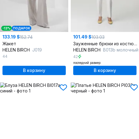
-13%
ПОДАРОК
133.19 $
101.49 $
152.74
103.03
Жакет
Зауженные брюки из костюмной ткани с высокой посадкой
HELEN BIRCH
J019
HELEN BIRCH
В013b молочный
44
42
последний размер
В корзину
В корзину