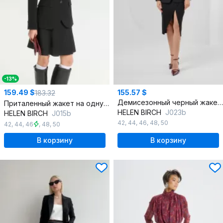
-13%
159.49 $
155.57 $
183.32
Демисезонный черный жакет с рельефными швами и застежкой
Приталенный жакет на одну пуговицу из текстиля для делового образа
HELEN BIRCH
J023b
HELEN BIRCH
J015b
42
,
44
,
46
,
48
,
50
42
,
44
,
46
,
48
,
50
В корзину
В корзину