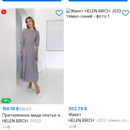
%
-18%
156.16 $
202.79 $
190.97
Жакет
Приталенное миди платье из шерсти с рельефами и расклешением
HELEN BIRCH
J033 тёмно-синий
HELEN BIRCH
Pl050
46
44