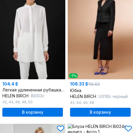
-7%
104.4 $
108.33 $
116.69
Легкая удлиненная рубашка свободного кроя из вискозы
Юбка
HELEN BIRCH
Вl003с
HELEN BIRCH
U016b черный
42
,
44
,
46
,
48
,
50
42
,
44
,
46
,
48
В корзину
В корзину