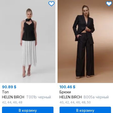
90.89 $
100.46 $
Топ
Брюки
HELEN BIRCH
T001b черный
HELEN BIRCH
B005a чёрный
42
,
44
,
46
,
48
40
,
42
,
44
,
46
,
48
,
50
В корзину
В корзину