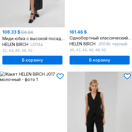
108.33 $
161.46 $
108.88
Однобортный классический жакет с лацканами и нагрудным карманом
Миди юбка с высокой посадкой и разрезом
HELEN BIRCH
J004b черный
HELEN BIRCH
U014а
40
,
42
,
44
,
46
,
48
,
50
42
,
44
,
46
,
48
,
50
В корзину
В корзину