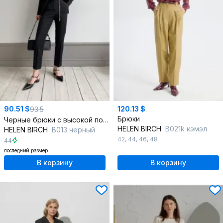
90.51 $
120.13 $
93.5
Брюки
Черные брюки с высокой посадкой из костюмной ткани
HELEN BIRCH
В021k кэмэл
HELEN BIRCH
В013 черный
42
,
44
,
46
,
48
44
последний размер
В корзину
В корзину