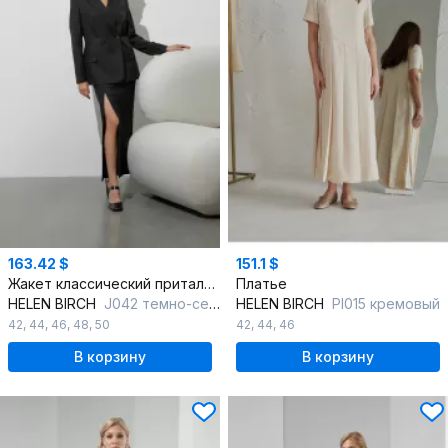
163.42 $
151.1 $
Жакет классический приталенный из костюмной ткани с подкладкой
Платье
HELEN BIRCH
J042 темно-серый
HELEN BIRCH
Pl015 кремовый
42
,
44
,
46
,
48
,
50
42
,
44
,
46
В корзину
В корзину