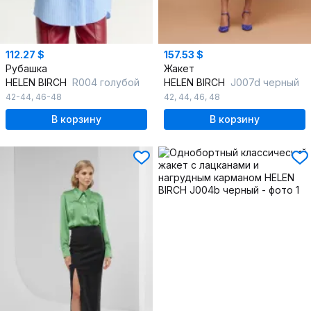
112.27 $
157.53 $
Рубашка
Жакет
HELEN BIRCH
R004 голубой
HELEN BIRCH
J007d черный
42-44
,
46-48
42
,
44
,
46
,
48
В корзину
В корзину