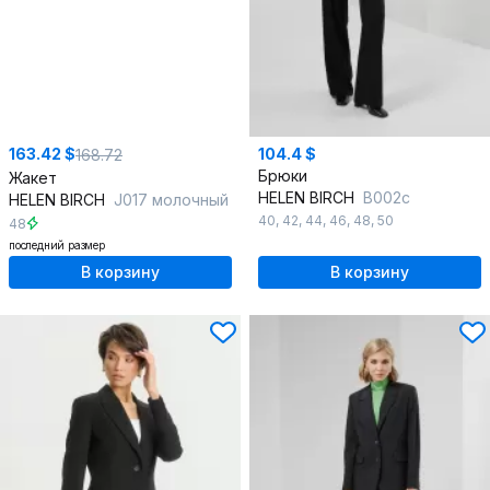
163.42 $
104.4 $
168.72
Брюки
Жакет
HELEN BIRCH
В002с
HELEN BIRCH
J017 молочный
40
,
42
,
44
,
46
,
48
,
50
48
последний размер
В корзину
В корзину