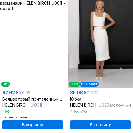
-8%
-38%
ПОДАРОК
92.62 $
85.08 $
101.06
137.72
Вельветовый приталенный жилет с декоративными карманами
Юбка
HELEN BIRCH
Ji001l
HELEN BIRCH
U025 молочный
48
46
,
52
последний размер
В корзину
В корзину