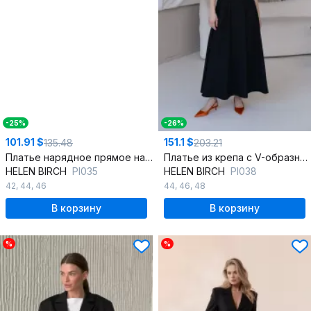
-25%
-26%
101.91 $
151.1 $
135.48
203.21
Платье нарядное прямое на тонких бретелях с вытачками
Платье из крепа с V-образным вырезом и расклешенной юбкой
HELEN BIRCH
Pl035
HELEN BIRCH
Pl038
42
,
44
,
46
44
,
46
,
48
В корзину
В корзину
%
%