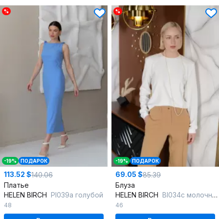
%
%
-19%
ПОДАРОК
-19%
ПОДАРОК
113.52 $
69.05 $
140.06
85.39
Платье
Блуза
HELEN BIRCH
Pl039a голубой
HELEN BIRCH
Bl034c молочный
48
46