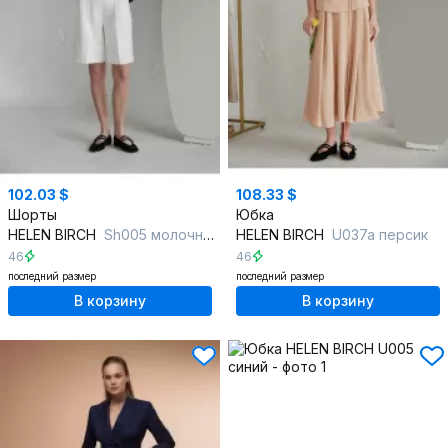
102.03 $
108.33 $
Шорты
Юбка
HELEN BIRCH
Sh005 молочный
HELEN BIRCH
U037a персик
46
46
последний размер
последний размер
В корзину
В корзину