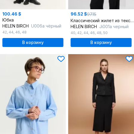
100.46 $
96.52 $
97.15
Юбка
Классический жилет из текстиля с приталенным силуэтом и регулируемым хлястиком
HELEN BIRCH
U006а чёрный
HELEN BIRCH
Ji001а черный
42
,
44
,
46
,
48
40
,
42
,
44
,
46
,
48
,
50
В корзину
В корзину