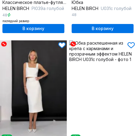
Классическое платье-футляр из крепа с шлицей и миниатюрными бантиками
Юбка
HELEN BIRCH
Pl039a голубой
HELEN BIRCH
U031c голубой
48
48
последний размер
В корзину
В корзину
%
%