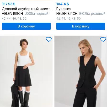
157.53 $
104.4 $
Деловой двубортный жакет из текстиля с карманами
Рубашка
HELEN BIRCH
J005a черный
HELEN BIRCH
Bl025a розовый
42
,
44
,
46
,
48
,
50
42
,
44
,
46
,
48
,
50
В корзину
В корзину