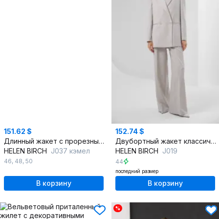
151.62 $
152.74 $
Длинный жакет с прорезными карманами и застежкой на пуговицы
Двубортный жакет классического кроя из костюмной ткани с подплечниками
HELEN BIRCH
J037 кэмел
HELEN BIRCH
J019
46
,
48
,
50
44
последний размер
В корзину
В корзину
%