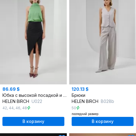
86.69 $
120.13 $
Юбка с высокой посадкой и разрезом, на потайной молнии
Брюки
HELEN BIRCH
U022
HELEN BIRCH
B028b
42
,
44
,
46
,
48
50
последний размер
В корзину
В корзину