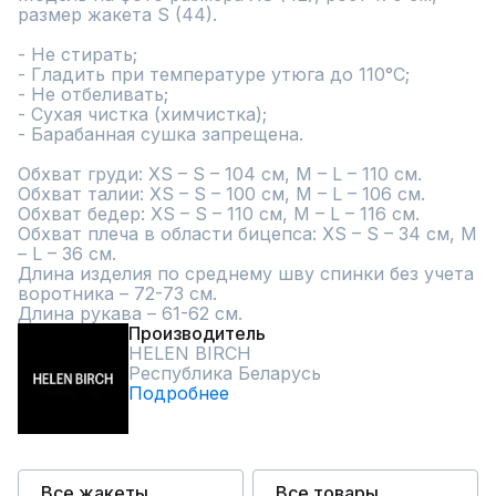
размер жакета S (44).

- Не стирать;

- Гладить при температуре утюга до 110°C;

- Не отбеливать;

- Сухая чистка (химчистка);

- Барабанная сушка запрещена.

Обхват груди: ХS – S – 104 см, M – L – 110 см.

Обхват талии: ХS – S – 100 см, M – L – 106 см.

Обхват бедер: ХS – S – 110 см, M – L – 116 см.

Обхват плеча в области бицепса: ХS – S – 34 см, M 
– L – 36 см.

Длина изделия по среднему шву спинки без учета 
воротника – 72-73 см.

Длина рукава – 61-62 см.
Производитель
HELEN BIRCH
Республика Беларусь
Подробнее
Все жакеты
Все товары