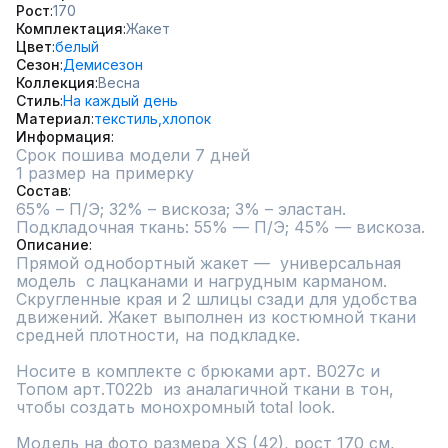
Рост
170
Комплектация
Жакет
Цвет
белый
Сезон
Демисезон
Коллекция
Весна
Стиль
На каждый день
Материал
текстиль,
хлопок
Информация
Срок пошива модели 7 дней
1 размер на примерку
Состав
65% – П/Э; 32% – вискоза; 3% – эластан. 
Подкладочная ткань: 55% — П/Э; 45% — вискоза.
Описание
Прямой однобортный жакет —  универсальная 
модель  с лацканами и нагрудным карманом. 
Скругленные края и 2 шлицы сзади для удобства 
движений. Жакет выполнен из костюмной ткани 
средней плотности, на подкладке.

Носите в комплекте с брюками арт. В027с и 
Топом aрт.T022b  из аналагичной ткани в тон, 
чтобы создать монохромный total look.

Модель на фото размера XS (42), рост 170 см, 