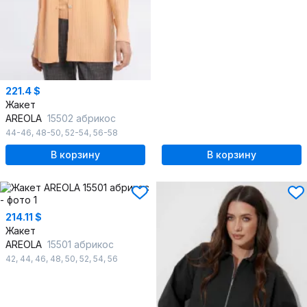
221.4 $
Жакет
AREOLA
15502 абрикос
44-46
,
48-50
,
52-54
,
56-58
В корзину
В корзину
214.11 $
Жакет
AREOLA
15501 абрикос
42
,
44
,
46
,
48
,
50
,
52
,
54
,
56