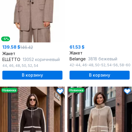
-5%
139.58 $
61.53 $
146.42
Жакет
Жакет
Belange
3818 бежевый
ELLETTO
13052 коричневый
42-44
,
46-48
,
50-52
,
54-56
,
58-60
44
,
46
,
48
,
50
,
52
,
54
В корзину
В корзину
Новинка
Новинка