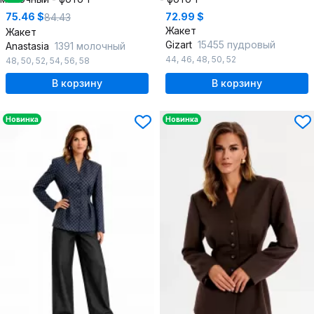
75.46 $
72.99 $
84.43
Жакет
Жакет
Gizart
15455 пудровый
Anastasia
1391 молочный
44
,
46
,
48
,
50
,
52
48
,
50
,
52
,
54
,
56
,
58
В корзину
В корзину
Новинка
Новинка