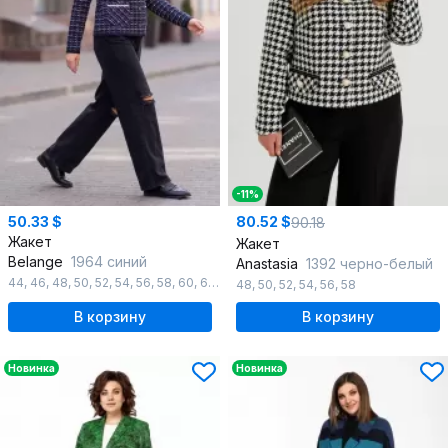
-11%
50.33 $
80.52 $
90.18
Жакет
Жакет
Belange
1964 синий
Anastasia
1392 черно-белый
44
,
46
,
48
,
50
,
52
,
54
,
56
,
58
,
60
,
62
,
64
48
,
50
,
52
,
54
,
56
,
58
В корзину
В корзину
Новинка
Новинка