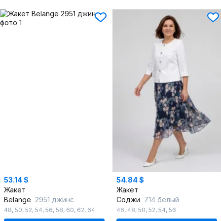
53.14 $
54.84 $
Жакет
Жакет
Belange
2951 джинс
Соджи
714 белый
48
,
50
,
52
,
54
,
56
,
58
,
60
,
62
,
64
46
,
48
,
50
,
52
,
54
,
56