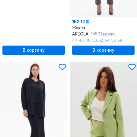
152.12 $
Жакет
AREOLA
14501 мокка
44-46
,
48-50
,
52-54
,
56-58
В корзину
В корзину