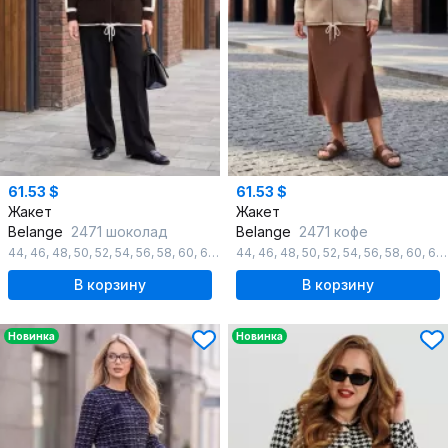
61.53 $
61.53 $
Жакет
Жакет
Belange
2471 шоколад
Belange
2471 кофе
44
,
46
,
48
,
50
,
52
,
54
,
56
,
58
,
60
,
62
,
64
44
,
46
,
48
,
50
,
52
,
54
,
56
,
58
,
60
,
62
В корзину
В корзину
Новинка
Новинка