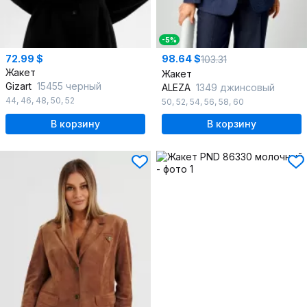
-5%
72.99 $
98.64 $
103.31
Жакет
Жакет
Gizart
15455 черный
ALEZA
1349 джинсовый
44
,
46
,
48
,
50
,
52
50
,
52
,
54
,
56
,
58
,
60
В корзину
В корзину