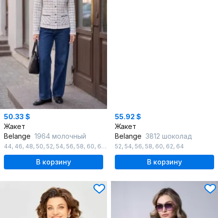
50.33 $
55.92 $
Жакет
Жакет
Belange
1964 молочный
Belange
3812 шоколад
44
,
46
,
48
,
50
,
52
,
54
,
56
,
58
,
60
,
62
,
64
52
,
54
,
56
,
58
,
60
,
62
,
64
В корзину
В корзину