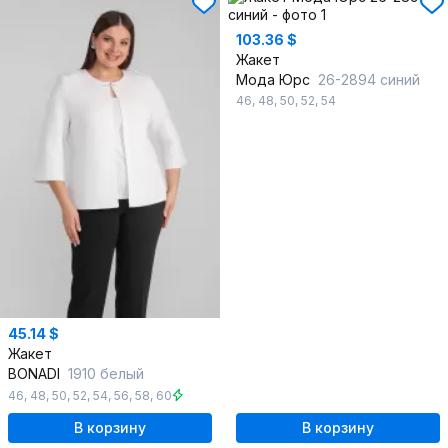
103.36 $
Жакет
Мода Юрс
26-2894 синий
46
,
48
,
50
,
52
,
54
45.14 $
Жакет
BONADI
1910 белый
46
,
48
,
50
,
52
,
54
,
56
,
58
,
60
В корзину
В корзину