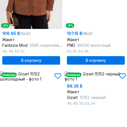
-6%
-9%
106.65 $
107.15 $
113.37
118.01
Жакет
Жакет
Fantazia Mod
5565 коричневый
PND
86330 молочный
46
,
48
,
50
,
52
50
,
52
,
54
,
56
В корзину
В корзину
Новинка
Новинка
86.35 $
Жакет
Gizart
15152 черный
46
,
48
,
50
,
52
,
54