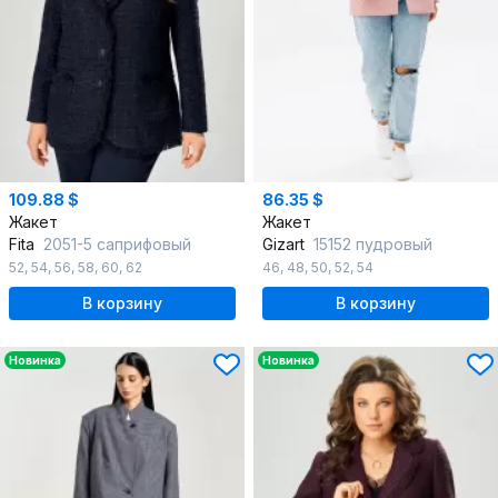
109.88 $
86.35 $
Жакет
Жакет
Fita
2051-5 саприфовый
Gizart
15152 пудровый
52
,
54
,
56
,
58
,
60
,
62
46
,
48
,
50
,
52
,
54
В корзину
В корзину
Новинка
Новинка