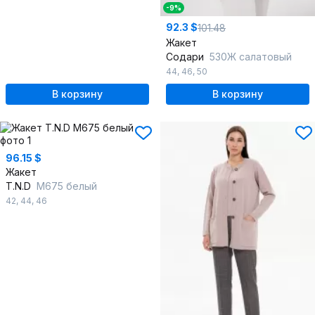
-9%
92.3 $
101.48
Жакет
Содари
530Ж салатовый
44
,
46
,
50
В корзину
В корзину
96.15 $
Жакет
T.N.D
М675 белый
42
,
44
,
46