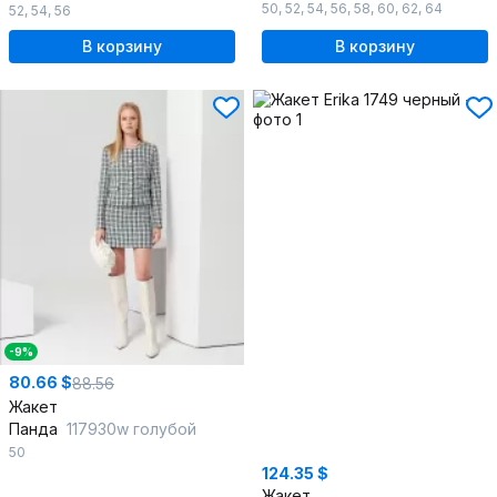
50
,
52
,
54
,
56
,
58
,
60
,
62
,
64
52
,
54
,
56
В корзину
В корзину
-9%
80.66 $
88.56
Жакет
Панда
117930w голубой
50
124.35 $
Жакет