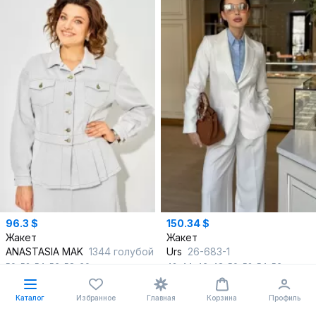
96.3 $
150.34 $
Жакет
Жакет
ANASTASIA MAK
1344 голубой
Urs
26-683-1
50
,
52
,
54
,
56
,
58
,
60
42
,
44
,
46
,
48
,
50
,
52
,
54
,
56
В корзину
В корзину
Каталог
Избранное
Главная
Корзина
Профиль