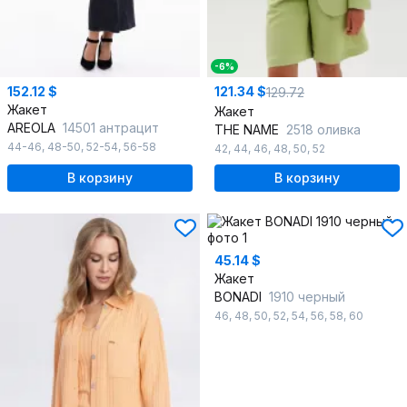
-6%
152.12 $
121.34 $
129.72
Жакет
Жакет
AREOLA
14501 антрацит
THE NAME
2518 оливка
44-46
,
48-50
,
52-54
,
56-58
42
,
44
,
46
,
48
,
50
,
52
В корзину
В корзину
45.14 $
Жакет
BONADI
1910 черный
46
,
48
,
50
,
52
,
54
,
56
,
58
,
60