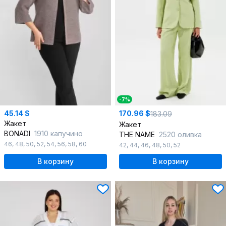
-7%
45.14 $
170.96 $
183.09
Жакет
Жакет
BONADI
1910 капучино
THE NAME
2520 оливка
46
,
48
,
50
,
52
,
54
,
56
,
58
,
60
42
,
44
,
46
,
48
,
50
,
52
В корзину
В корзину