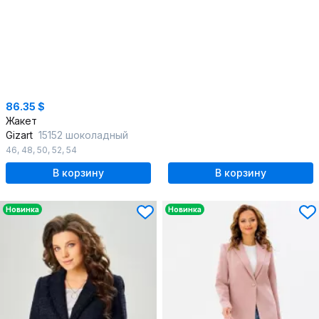
86.35 $
Жакет
Gizart
15152 шоколадный
46
,
48
,
50
,
52
,
54
В корзину
В корзину
Новинка
Новинка