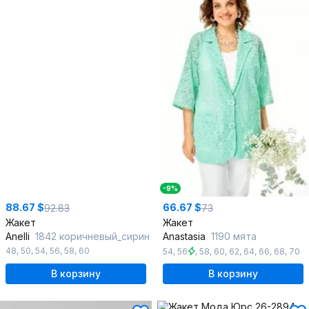
-9%
88.67 $
66.67 $
92.83
73
Жакет
Жакет
Anelli
1842 коричневый_сирин
Anastasia
1190 мята
48
,
50
,
54
,
56
,
58
,
60
54
,
56
,
58
,
60
,
62
,
64
,
66
,
68
,
70
В корзину
В корзину