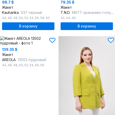
98.7 $
79.35 $
Жакет
Жакет
Kauhanka
037 черный
T.N.D
М677 оранжево-голубой
44
,
46
,
48
,
50
,
52
,
54
,
56
,
58
,
60
42
,
44
,
46
В корзину
В корзину
139.35 $
Жакет
AREOLA
13502 пудровый
44
,
46
,
48
,
50
,
52
,
54
,
56
,
58