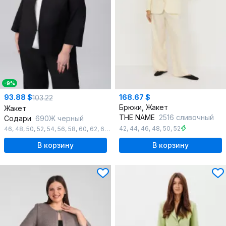
-9%
93.88 $
168.67 $
103.22
Брюки, Жакет
Жакет
THE NAME
2516 сливочный
Содари
690Ж черный
42
,
44
,
46
,
48
,
50
,
52
46
,
48
,
50
,
52
,
54
,
56
,
58
,
60
,
62
,
64
,
66
В корзину
В корзину