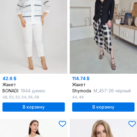
42.6 $
114.74 $
Жакет
Жакет
BONADI
1944 джинс
Shymoda
М_457-26 чёрный
48
,
50
,
52
,
54
,
56
,
58
44
,
46
В корзину
В корзину