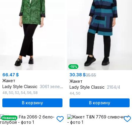
-15%
66.47 $
30.38 $
35.55
Жакет
Жакет
Lady Style Classic
3061 зеленый_с_черным
Lady Style Classic
2164/4
48
,
50
,
52
,
54
,
56
,
58
44
,
50
В корзину
В корзину
Новинка