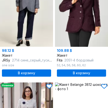
98.12 $
109.88 $
Жакет
Жакет
JRSy
2714 сине_серый_гусиная_лапка
Fita
2051-4 бордовый
one size
52
,
54
,
56
,
58
,
60
,
62
В корзину
В корзину
Новинка