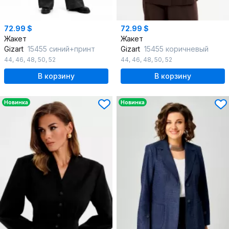
72.99 $
72.99 $
Жакет
Жакет
Gizart
15455 синий+принт
Gizart
15455 коричневый
44
,
46
,
48
,
50
,
52
44
,
46
,
48
,
50
,
52
В корзину
В корзину
Новинка
Новинка