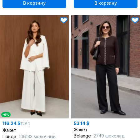
В корзину
В корзину
-9%
116.24 $
53.14 $
128.1
Жакет
Жакет
Belange
2749 шоколад
Панда
106133 молочный