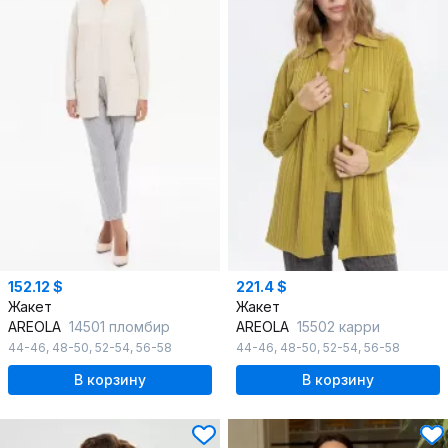
152.12 $
221.4 $
Жакет
Жакет
AREOLA
14501 пломбир
AREOLA
15502 карри
44-46
,
48-50
,
52-54
,
56-58
44-46
,
48-50
,
52-54
,
56-58
В корзину
В корзину