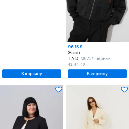
96.15 $
Жакет
T.N.D
М675/1 черный
42
,
44
,
46
В корзину
В корзину