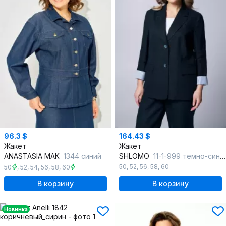
96.3 $
164.43 $
Жакет
Жакет
ANASTASIA MAK
1344 синий
SHLOMO
11-1-999 темно-синий
50
,
52
,
56
,
58
,
60
50
,
52
,
54
,
56
,
58
,
60
В корзину
В корзину
Новинка