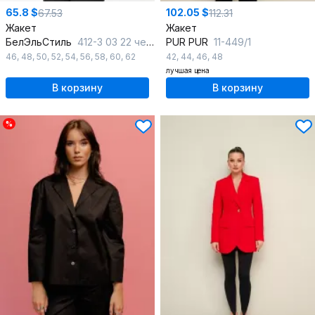
65.8 $
102.05 $
67.53
112.31
Жакет
Жакет
БелЭльСтиль
412-3 03 22 черный
PUR PUR
11-449/1
46
,
48
,
50
,
52
,
54
,
56
,
58
,
60
,
62
42
,
44
,
46
,
48
лучшая цена
В корзину
В корзину
%