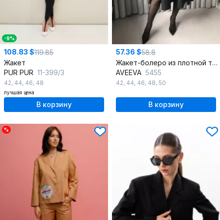
-9%
108.83 $
57.36 $
119.85
58.8
Жакет
Жакет-болеро из плотной ткани с лацканами и рукавом 3/4
PUR PUR
11-399/3
AVEEVA
5455
42
,
44
,
46
,
48
42
,
44
,
46
,
48
,
50
лучшая цена
В корзину
В корзину
%