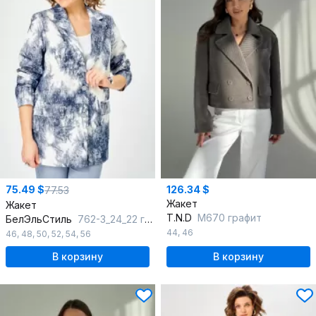
75.49 $
126.34 $
77.53
Жакет
Жакет
T.N.D
М670 графит
БелЭльСтиль
762-3_24_22 голубой-серебро
44
,
46
46
,
48
,
50
,
52
,
54
,
56
В корзину
В корзину