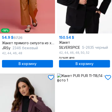
-18%
54.9 $
150.54 $
67.26
Жакет
Жакет прямого силуэта из хлопка с лацканами и застежкой
SILVERSPICE
S-2635 черный
JRSy
2346 бежевый
42
,
44
,
46
,
48
,
50
,
52
42
,
44
,
46
,
48
лучшая цена
В корзину
В корзину