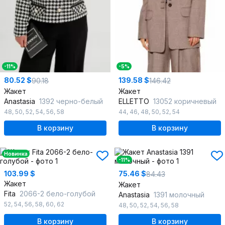
-11%
-5%
80.52 $
139.58 $
90.18
146.42
Жакет
Жакет
Anastasia
1392 черно-белый
ELLETTO
13052 коричневый
48
,
50
,
52
,
54
,
56
,
58
44
,
46
,
48
,
50
,
52
,
54
В корзину
В корзину
Новинка
-11%
103.99 $
75.46 $
84.43
Жакет
Жакет
Fita
2066-2 бело-голубой
Anastasia
1391 молочный
52
,
54
,
56
,
58
,
60
,
62
48
,
50
,
52
,
54
,
56
,
58
В корзину
В корзину