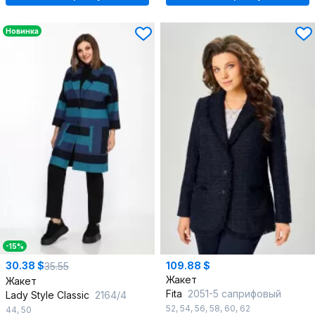
Новинка
-15%
30.38 $
109.88 $
35.55
Жакет
Жакет
Fita
2051-5 саприфовый
Lady Style Classic
2164/4
52
,
54
,
56
,
58
,
60
,
62
44
,
50