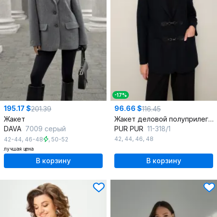
-17%
195.17 $
96.66 $
201.39
116.45
Жакет
Жакет деловой полуприлегающий из текстиля на осень
DAVA
7009 серый
PUR PUR
11-318/1
42
,
44
,
46
,
48
42-44
,
46-48
,
50-52
лучшая цена
В корзину
В корзину