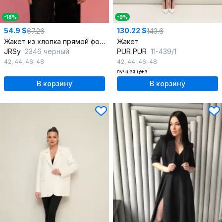
-18%
-9%
54.9 $
130.22 $
67.26
143.6
Жакет из хлопка прямой формы с воротником и пуговицами
Жакет
JRSy
2346 черный
PUR PUR
11-439/1
42
,
44
,
46
,
48
42
,
44
,
46
,
48
лучшая цена
В корзину
В корзину