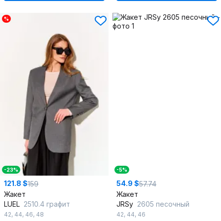
%
-23%
-5%
121.8 $
54.9 $
159
57.74
Жакет
Жакет
LUEL
2510.4 графит
JRSy
2605 песочный
42
,
44
,
46
,
48
42
,
44
,
46