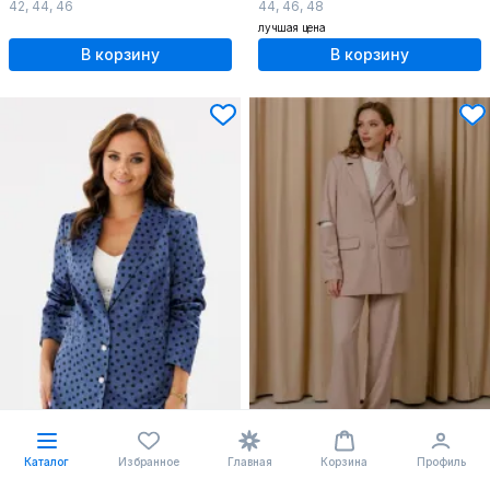
42
,
44
,
46
44
,
46
,
48
лучшая цена
В корзину
В корзину
-11%
-5%
Каталог
Избранное
Главная
Корзина
Профиль
64.88 $
81.2 $
73.31
85.4