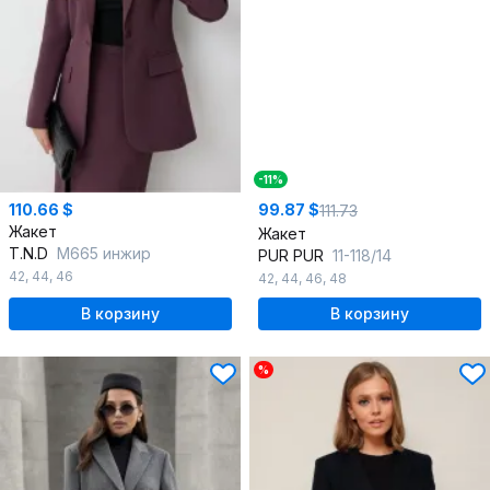
-11%
110.66 $
99.87 $
111.73
Жакет
Жакет
T.N.D
М665 инжир
PUR PUR
11-118/14
42
,
44
,
46
42
,
44
,
46
,
48
В корзину
В корзину
%