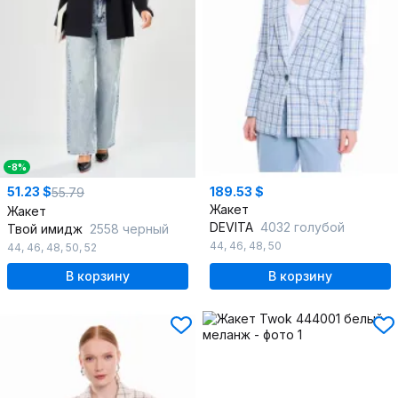
-8%
51.23 $
189.53 $
55.79
Жакет
Жакет
DEVITA
4032 голубой
Твой имидж
2558 черный
44
,
46
,
48
,
50
44
,
46
,
48
,
50
,
52
В корзину
В корзину