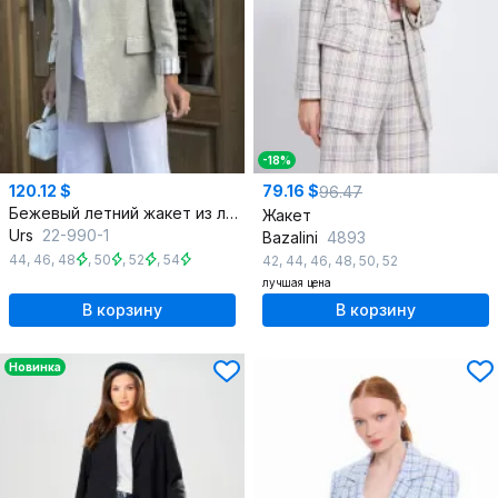
-18%
120.12 $
79.16 $
96.47
Бежевый летний жакет из льняной ткани с отложными лацканами
Жакет
Urs
22-990-1
Bazalini
4893
44
,
46
,
48
,
50
,
52
,
54
42
,
44
,
46
,
48
,
50
,
52
лучшая цена
В корзину
В корзину
Новинка