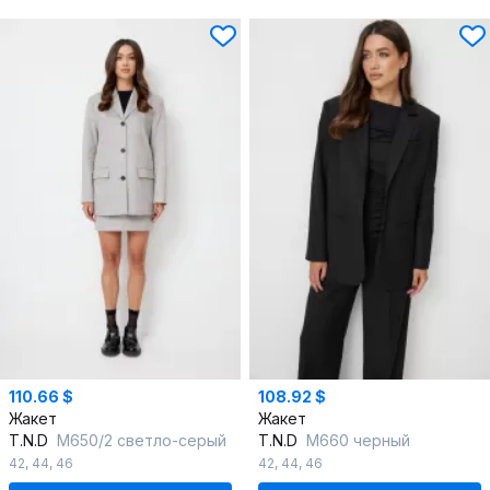
110.66 $
108.92 $
Жакет
Жакет
T.N.D
М650/2 светло-серый
T.N.D
М660 черный
42
,
44
,
46
42
,
44
,
46