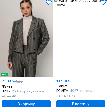
-5%
71.83 $
137.34 $
75.55
Жакет
Жакет
DEVITA
4027 бежевый
JRSy
2591 серый_полоса
42
,
44
,
46
,
48
42
,
44
,
46
В корзину
В корзину