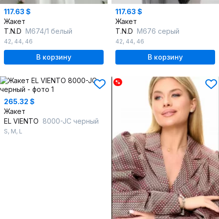
117.63 $
117.63 $
Жакет
Жакет
T.N.D
М674/1 белый
T.N.D
М676 серый
42
,
44
,
46
42
,
44
,
46
В корзину
В корзину
%
265.32 $
Жакет
EL VIENTO
8000-JC черный
S
,
M
,
L