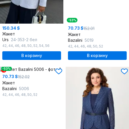
-53%
150.34 $
70.73 $
152.01
Жакет
Жакет
Urs
24-353-2 бел
Bazalini
5019
42
,
44
,
46
,
48
,
50
,
52
,
54
,
56
42
,
44
,
46
,
48
,
50
,
52
В корзину
В корзину
-53%
%
70.73 $
152.02
Жакет
Bazalini
5006
42
,
44
,
46
,
48
,
50
,
52