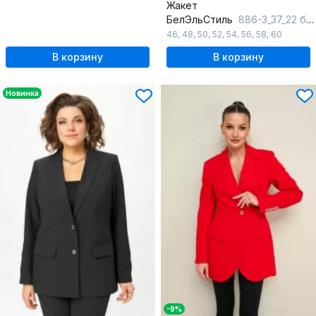
Жакет
БелЭльСтиль
886-3_37_22 бежевый-клетка
46
,
48
,
50
,
52
,
54
,
56
,
58
,
60
В корзину
В корзину
Новинка
-9%