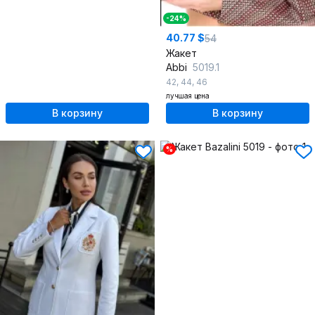
-24%
40.77 $
54
Жакет
Abbi
5019.1
42
,
44
,
46
лучшая цена
В корзину
В корзину
%