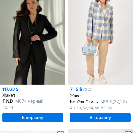
117.63 $
71.5 $
73.41
Жакет
Жакет
T.N.D
М674 черный
БелЭльСтиль
886-3_37_22 голубой-клетка
42
,
44
48
,
50
,
52
,
54
,
56
,
58
,
60
В корзину
В корзину