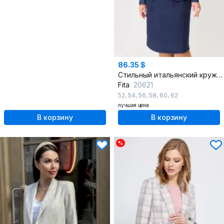
86.35 $
Стильный итальянский кружевной жакет без подкладки, ремень
Fita
20621
52
,
54
,
56
,
58
,
60
,
62
лучшая цена
В корзину
В корзину
%