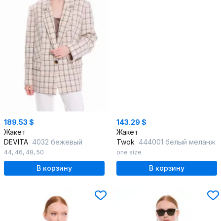
189.53 $
143.29 $
Жакет
Жакет
DEVITA
4032 бежевый
Twok
444001 белый меланж
44
,
46
,
48
,
50
one size
В корзину
В корзину