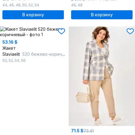
44
,
46
,
48
,
50
,
52
,
54
46
,
48
В корзину
В корзину
53.16 $
Жакет
Slaviaelit
520 бежево-коричневый
50
,
52
,
54
,
56
71.5 $
73.41