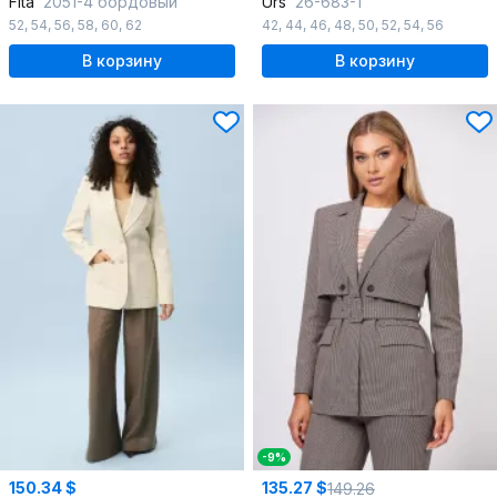
Fita
2051-4 бордовый
Urs
26-683-1
52
,
54
,
56
,
58
,
60
,
62
42
,
44
,
46
,
48
,
50
,
52
,
54
,
56
В корзину
В корзину
-9%
150.34 $
135.27 $
149.26