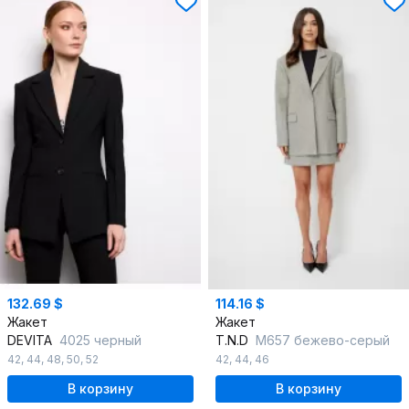
132.69 $
114.16 $
Жакет
Жакет
DEVITA
4025 черный
T.N.D
М657 бежево-серый
42
,
44
,
48
,
50
,
52
42
,
44
,
46
В корзину
В корзину