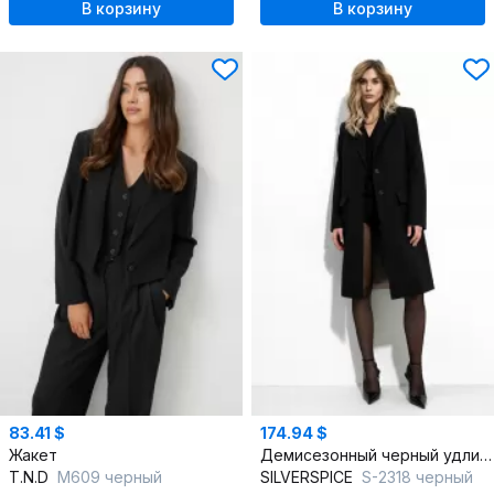
В корзину
В корзину
83.41 $
174.94 $
Жакет
Демисезонный черный удлиненный свободный жакет из текстиля
T.N.D
М609 черный
SILVERSPICE
S-2318 черный