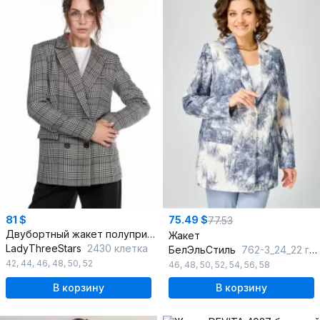
81 $
75.49 $
77.53
Двубортный жакет полуприлегающего силуэта из вискозы
Жакет
LadyThreeStars
2430 клетка
БелЭльСтиль
762-3_24_22 голубой-золото
42
,
44
,
46
,
48
,
50
,
52
46
,
48
,
50
,
52
,
54
,
56
,
58
В корзину
В корзину