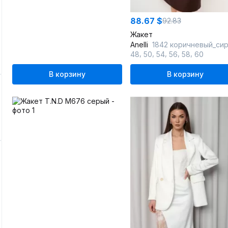
88.67 $
92.83
Жакет
Anelli
1842 коричневый_си
,
,
,
,
,
48
50
54
56
58
60
В корзину
В корзину