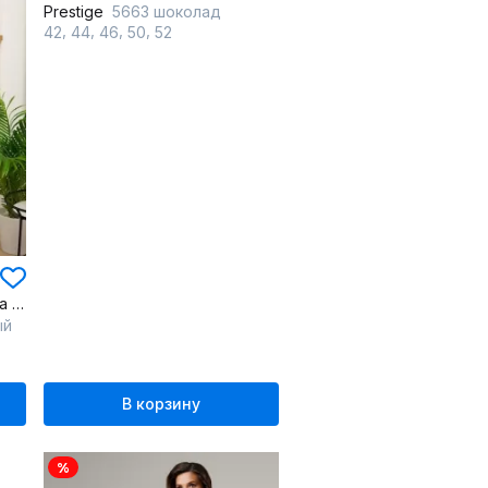
Prestige
5663 шоколад
,
,
,
,
42
44
46
50
52
Яркий двубортный жакет на подкладке для яркого образа
ый
В корзину
%