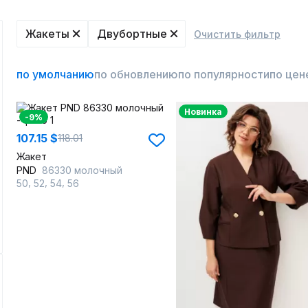
Жакеты
Двубортные
Очистить фильтр
по умолчанию
по обновлению
по популярности
по цен
Новинка
-9%
107.15 $
118.01
Жакет
PND
86330 молочный
,
,
,
50
52
54
56