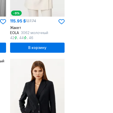
-9%
115.95 $
127.74
Жакет
EOLA
3062 молочный
,
,
42
44
46
В корзину