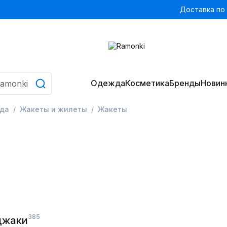
Доставка по
Одежда
Косметика
Бренды
Новин
да
Жакеты и жилеты
Жакеты
385
джаки