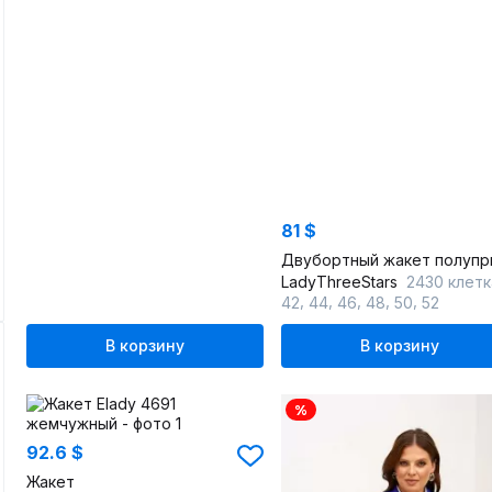
81 $
LadyThreeStars
2430 клетк
,
,
,
,
,
42
44
46
48
50
52
В корзину
В корзину
%
92.6 $
Жакет