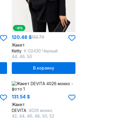
-9%
120.48 $
132.79
Жакет
Ketty
К-02430 Черный
,
,
44
46
50
В корзину
131.54 $
Жакет
DEVITA
4026 мокко
,
,
,
,
,
42
44
46
48
50
52