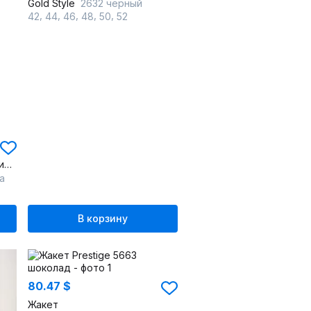
Gold Style
2632 черный
,
,
,
,
,
42
44
46
48
50
52
Двубортный жакет полуприлегающего силуэта из вискозы
а
В корзину
80.47 $
Жакет