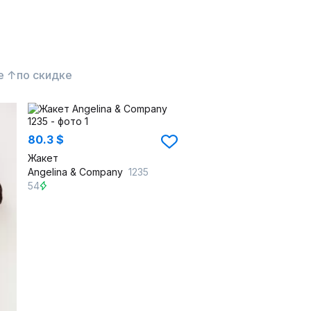
е ↑
по скидке
80.3 $
Жакет
Angelina & Сompany
1235
54