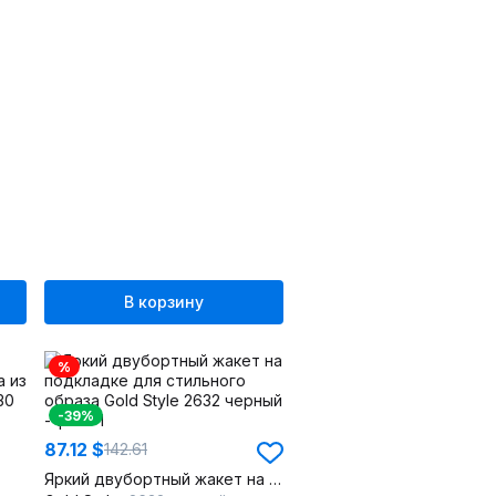
В корзину
%
-39%
87.12 $
142.61
Яркий двубортный жакет на подкладке для стильного образа