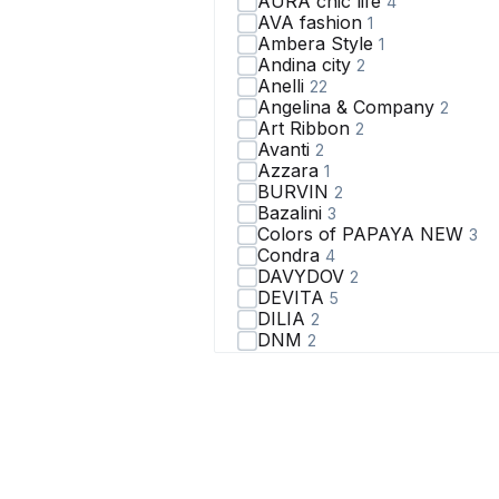
AURA chic life
4
AVA fashion
1
Ambera Style
1
Andina city
2
Anelli
22
Angelina & Сompany
2
Art Ribbon
2
Avanti
2
Azzara
1
BURVIN
2
Bazalini
3
Colors of PAPAYA NEW
3
Condra
4
DAVYDOV
2
DEVITA
5
DILIA
2
DNM
2
Domna
5
EOLA
10
Elady
3
Elema
2
Erika
6
FLAIM
8
Fortuna. Шан-Жан
1