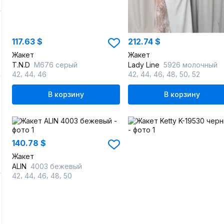
117.63 $
212.74 $
Жакет
Жакет
T.N.D
М676 серый
Lady Line
5926 молочный
,
,
,
,
,
,
,
42
44
46
42
44
46
48
50
52
В корзину
В корзину
140.78 $
Жакет
ALIN
4003 бежевый
,
,
,
,
42
44
46
48
50