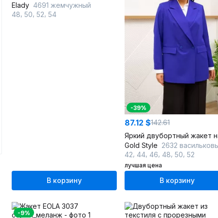
Elady
4691 жемчужный
,
,
,
48
50
52
54
-39%
87.12 $
142.61
Gold Style
2632 васильков
,
,
,
,
,
42
44
46
48
50
52
лучшая цена
В корзину
В корзину
-9%