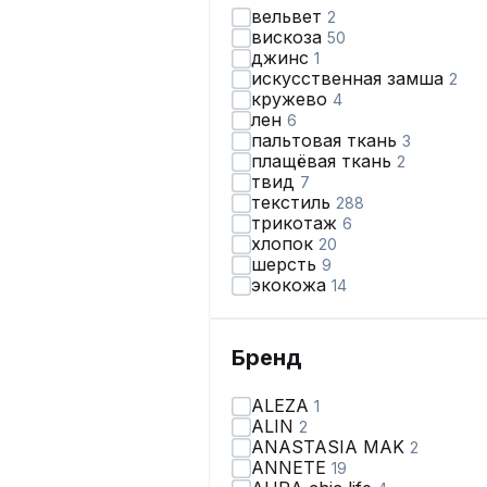
вельвет
2
вискоза
50
джинс
1
искусственная замша
2
кружево
4
лен
6
пальтовая ткань
3
плащёвая ткань
2
твид
7
текстиль
288
трикотаж
6
хлопок
20
шерсть
9
экокожа
14
Бренд
ALEZA
1
ALIN
2
ANASTASIA MAK
2
ANNETE
19