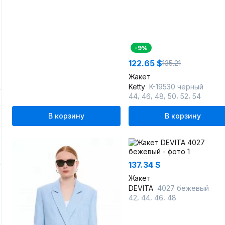
-9%
122.65 $
135.21
Жакет
Ketty
K-19530 черный
,
,
,
,
,
44
46
48
50
52
54
В корзину
В корзину
137.34 $
Жакет
DEVITA
4027 бежевый
,
,
,
42
44
46
48