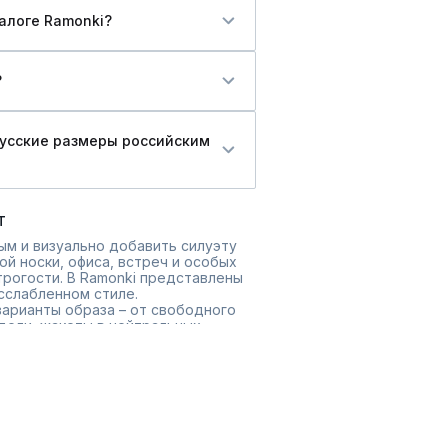
алоге Ramonki?
?
русские размеры российским
т
ым и визуально добавить силуэту
й носки, офиса, встреч и особых
трогости. В Ramonki представлены
сслабленном стиле.
варианты образа – от свободного
дели, жакеты в нейтральных
кой. Они легко сочетаются с
альной частью гардероба.