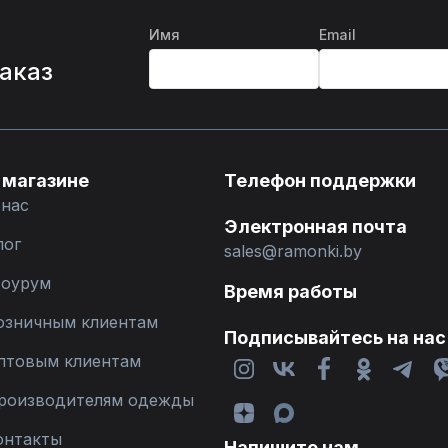
Имя
Email
%
заказ
 магазине
Телефон поддержки
 нас
Электронная почта
лог
sales@ramonki.by
оурум
Время работы
озничным клиентам
Подписывайтесь на нас
птовым клиентам
роизводителям одежды
онтакты
Напишите нам