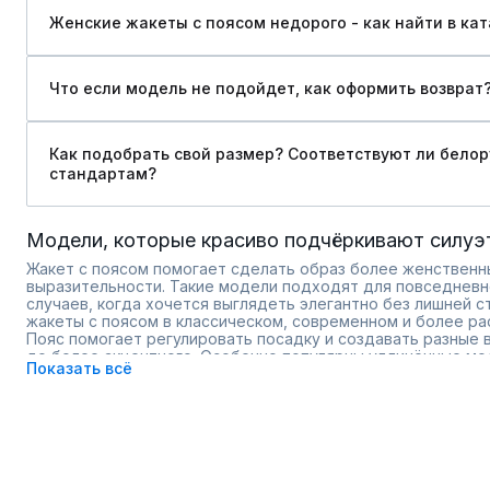
Женские жакеты с поясом недорого - как найти в кат
Что если модель не подойдет, как оформить возврат
Как подобрать свой размер? Соответствуют ли бело
стандартам?
Модели, которые красиво подчёркивают силуэ
Жакет с поясом помогает сделать образ более женственн
выразительности. Такие модели подходят для повседневно
случаев, когда хочется выглядеть элегантно без лишней с
жакеты с поясом в классическом, современном и более ра
Пояс помогает регулировать посадку и создавать разные 
до более акцентного. Особенно популярны удлинённые мо
Показать всё
оттенках и варианты из мягких тканей с красивой драпиров
юбками, брюками и платьями, поэтому становятся универс
актуальные фасоны для разных случаев;
размерный ряд с комфортной посадкой;
модели в базовых и акцентных оттенках;
примерка перед покупкой.