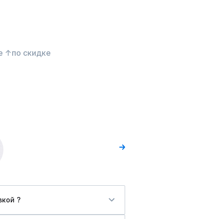
е ↑
по скидке
вкой ?