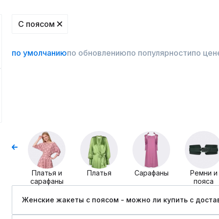
С поясом
по умолчанию
по обновлению
по популярности
по цен
Платья и
Платья
Сарафаны
Ремни и
сарафаны
пояса
Женские жакеты с поясом - можно ли купить c доста