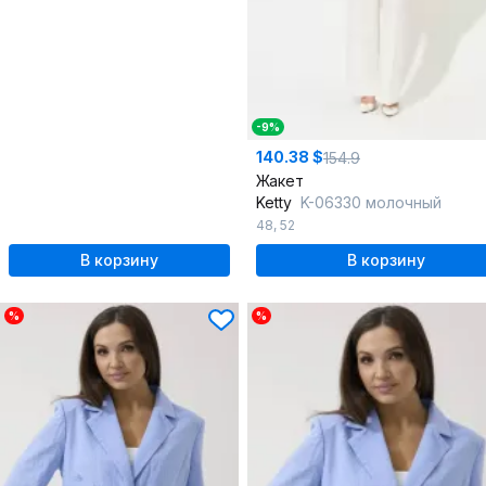
-9%
140.38 $
154.9
Жакет
Ketty
K-06330 молочный
48
,
52
В корзину
В корзину
%
%