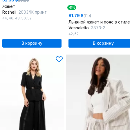
59.89
Жакет
-11%
Rosheli
2003/Ж принт
81.79 $
91.4
44
,
46
,
48
,
50
,
52
Vesnaletto
3873-2
42
,
52
В корзину
В корзину