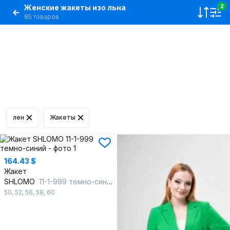
Женские жакеты изо льна
2
85 товаров
лен
Жакеты
164.43 $
Жакет
SHLOMO
11-1-999 темно-синий
50
,
52
,
56
,
58
,
60