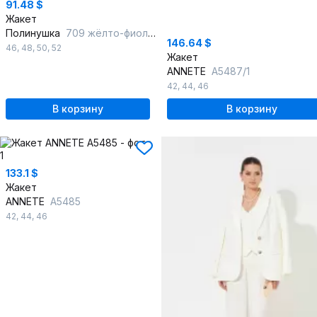
91.48 $
Жакет
Полинушка
709 жёлто-фиолетовый_огурчик
146.64 $
46
,
48
,
50
,
52
Жакет
ANNETE
A5487/1
42
,
44
,
46
В корзину
В корзину
133.1 $
Жакет
ANNETE
A5485
42
,
44
,
46