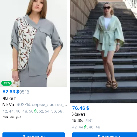
-13%
82.63 $
95.18
Жакет
NikVa
902-14 серый_листья_мультиколор
76.46 $
42
,
44
,
46
,
48
,
50
,
52
,
54
,
56
,
58
,
60
Жакет
лучшая цена
16:48
ЛВ1
42-44
,
46-48
В корзину
В корзину