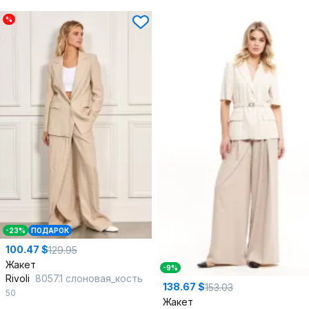
%
-23%
ПОДАРОК
100.47 $
129.95
Жакет
-9%
Rivoli
8057.1 слоновая_кость
138.67 $
153.03
50
Жакет