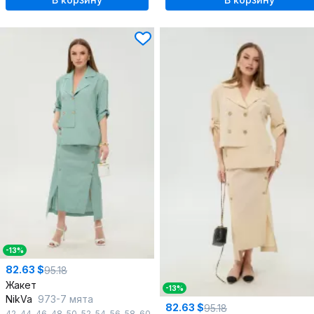
-13%
82.63 $
95.18
Жакет
-13%
NikVa
973-7 мята
82.63 $
95.18
42
,
44
,
46
,
48
,
50
,
52
,
54
,
56
,
58
,
60