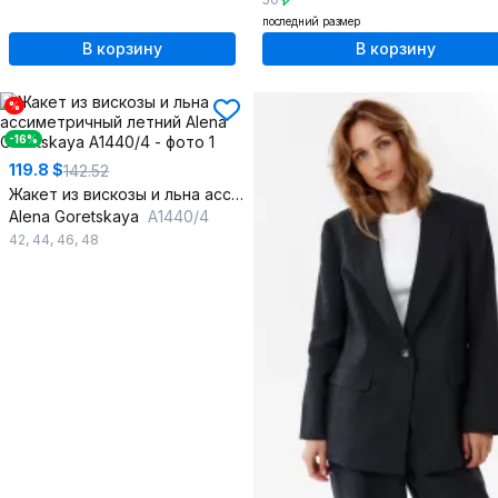
последний размер
В корзину
В корзину
%
-16%
119.8 $
142.52
Жакет из вискозы и льна ассиметричный летний
Alena Goretskaya
A1440/4
42
,
44
,
46
,
48