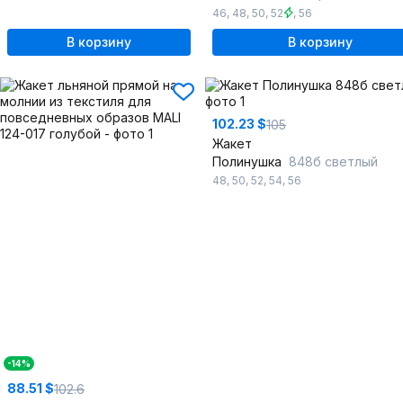
46
,
48
,
50
,
52
,
56
В корзину
В корзину
102.23 $
105
Жакет
Полинушка
848б светлый
48
,
50
,
52
,
54
,
56
-14%
88.51 $
102.6