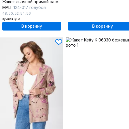
Жакет льняной прямой на молнии из текстиля для повседневных образов
MALI
124-017 голубой
48
,
50
,
52
,
54
,
56
лучшая цена
В корзину
В корзину