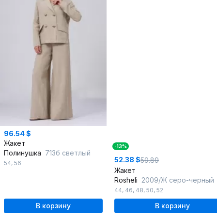
96.54 $
Жакет
-13%
Полинушка
713б светлый
52.38 $
59.89
54
,
56
Жакет
Rosheli
2009/Ж серо-черный
44
,
46
,
48
,
50
,
52
В корзину
В корзину