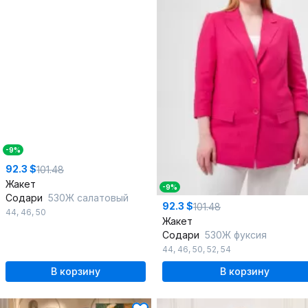
-9%
92.3 $
101.48
Жакет
-9%
Содари
530Ж салатовый
92.3 $
101.48
44
,
46
,
50
Жакет
Содари
530Ж фуксия
44
,
46
,
50
,
52
,
54
В корзину
В корзину