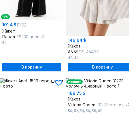
-9%
101.4 $
111.62
Жакет
Панда
18230 черный
146.64 $
54
Жакет
ANNETE
A5487
42
,
44
В корзину
В корзину
Новинка
188.75 $
Жакет
Vittoria Queen
31273 молочный_чер
50
,
52
,
54
,
56
,
58
,
60