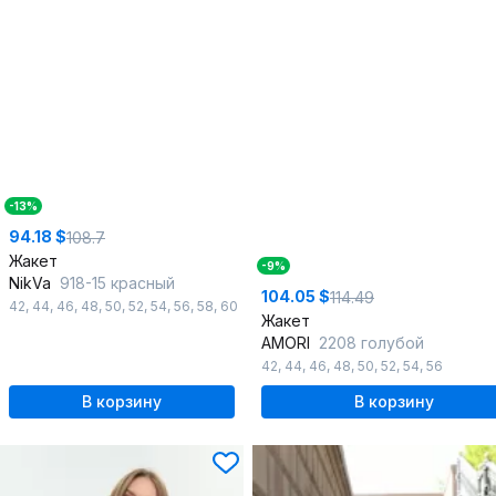
-13%
94.18 $
108.7
Жакет
-9%
NikVa
918-15 красный
104.05 $
114.49
42
,
44
,
46
,
48
,
50
,
52
,
54
,
56
,
58
,
60
Жакет
AMORI
2208 голубой
42
,
44
,
46
,
48
,
50
,
52
,
54
,
56
В корзину
В корзину