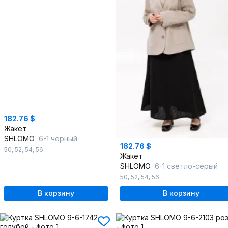
182.76 $
Жакет
SHLOMO
6-1 черный
182.76 $
50
,
52
,
54
,
56
Жакет
SHLOMO
6-1 светло-серый
50
,
52
,
54
,
56
В корзину
В корзину