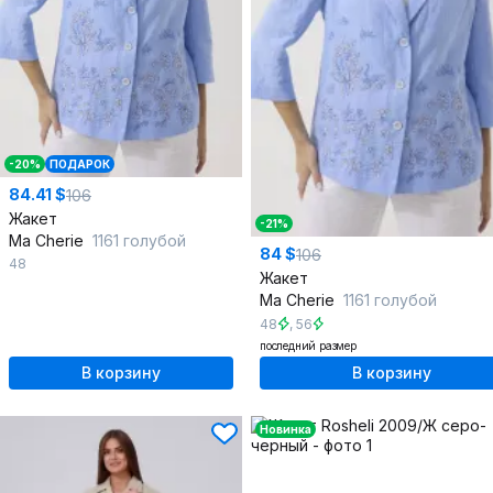
-20%
ПОДАРОК
84.41 $
106
Жакет
-21%
Ma Сherie
1161 голубой
84 $
106
48
Жакет
Ma Сherie
1161 голубой
48
,
56
последний размер
В корзину
В корзину
Новинка