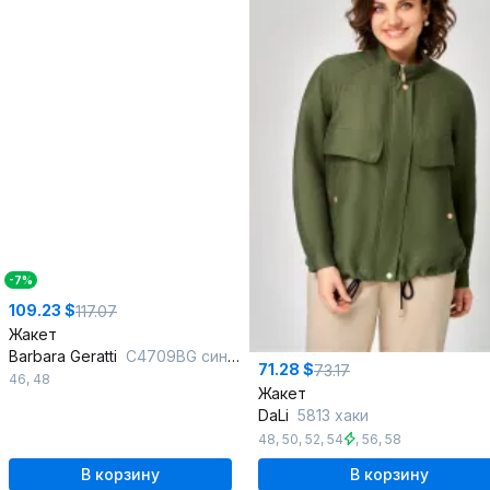
-7%
109.23 $
117.07
Жакет
Barbara Geratti
С4709BG синий/белый
71.28 $
73.17
46
,
48
Жакет
DaLi
5813 хаки
48
,
50
,
52
,
54
,
56
,
58
В корзину
В корзину