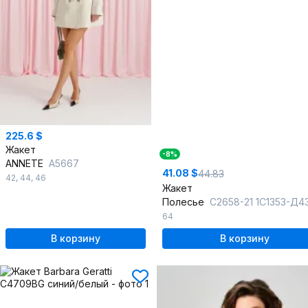
225.6 $
Жакет
-8%
ANNETE
A5667
41.08 $
44.83
42
,
44
,
46
Жакет
Полесье
С2658-21 1С1353-Д43 170,176 коко
64
В корзину
В корзину