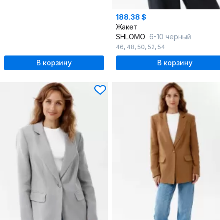
188.38 $
Жакет
SHLOMO
6-10 черный
46
,
48
,
50
,
52
,
54
В корзину
В корзину