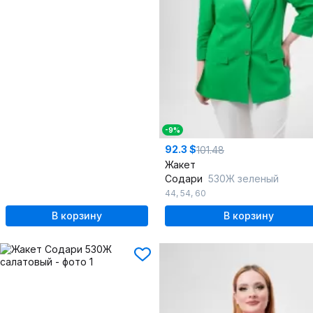
-9%
92.3 $
101.48
Жакет
Содари
530Ж зеленый
44
,
54
,
60
В корзину
В корзину