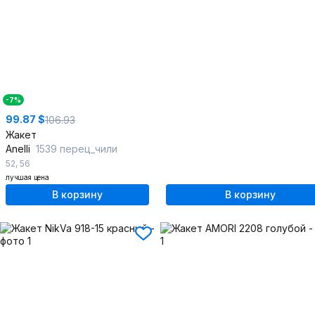
-7%
99.87 $
106.93
Жакет
Anelli
1539 перец_чили
52
,
56
лучшая цена
В корзину
В корзину