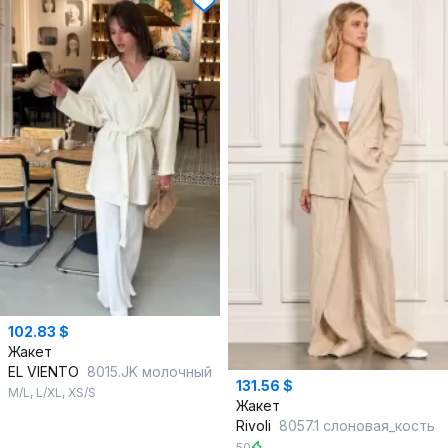
102.83 $
Жакет
EL VIENTO
8015.JK молочный
131.56 $
M/L
,
L/XL
,
XS/S
Жакет
Rivoli
8057.1 слоновая_кость
50