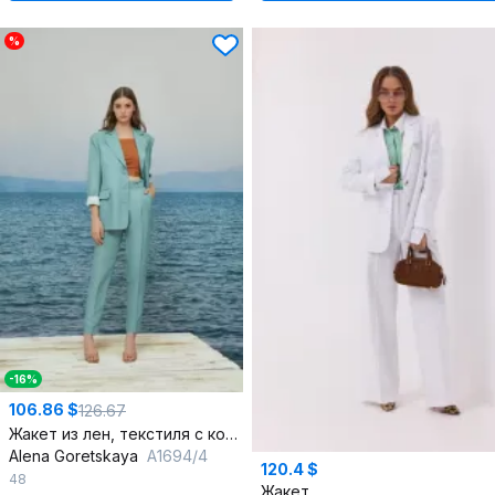
%
-16%
106.86 $
126.67
Жакет из лен, текстиля с кокетками и прорезными карманами
Alena Goretskaya
А1694/4
120.4 $
48
Жакет