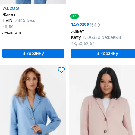
76.28 $
Жакет
-9%
TVIN
7845 беж
140.38 $
154.9
48
,
50
Жакет
лучшая цена
Ketty
K-06330 бежевый
48
,
50
,
52
,
54
В корзину
В корзину