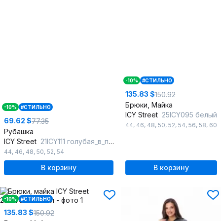
-10%
#СТИЛЬНО
135.83 $
150.92
Брюки, Майка
-10%
#СТИЛЬНО
ICY Street
25ICY095 белый
69.62 $
77.35
44
,
46
,
48
,
50
,
52
,
54
,
56
,
58
,
60
Рубашка
ICY Street
21ICY111 голубая_в_полоску
44
,
46
,
48
,
50
,
52
,
54
В корзину
В корзину
-10%
#СТИЛЬНО
135.83 $
150.92