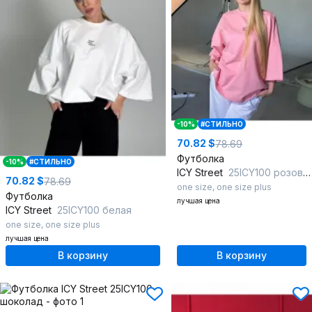
-10%
#СТИЛЬНО
70.82 $
78.69
Футболка
-10%
#СТИЛЬНО
ICY Street
25ICY100 розовый
70.82 $
78.69
one size
,
one size plus
Футболка
лучшая цена
ICY Street
25ICY100 белая
one size
,
one size plus
лучшая цена
В корзину
В корзину