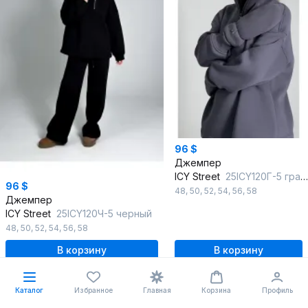
96 $
Джемпер
ICY Street
25ICY120Г-5 графит
96 $
48
,
50
,
52
,
54
,
56
,
58
Джемпер
ICY Street
25ICY120Ч-5 черный
48
,
50
,
52
,
54
,
56
,
58
В корзину
В корзину
Каталог
Избранное
Главная
Корзина
Профиль