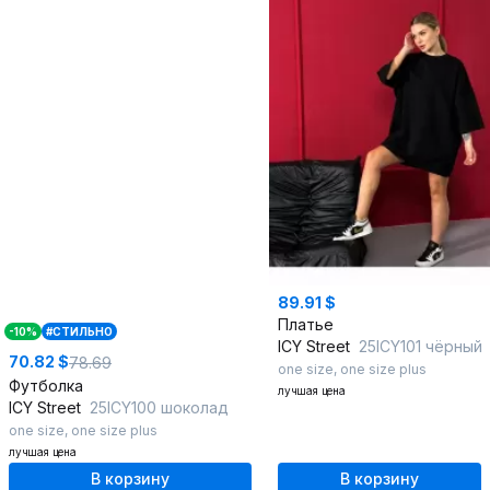
89.91 $
Платье
-10%
#СТИЛЬНО
ICY Street
25ICY101 чёрный
70.82 $
78.69
one size
,
one size plus
Футболка
лучшая цена
ICY Street
25ICY100 шоколад
one size
,
one size plus
лучшая цена
В корзину
В корзину