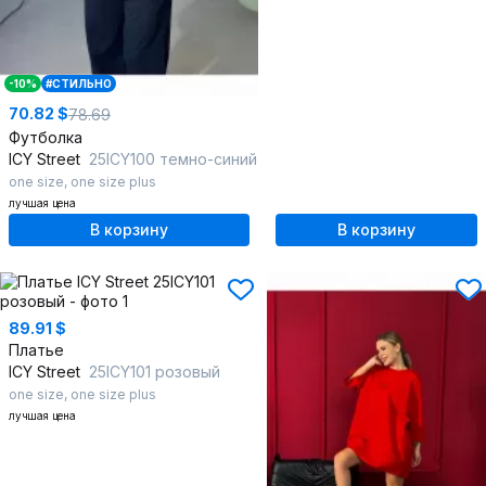
-10%
#СТИЛЬНО
70.82 $
78.69
Футболка
ICY Street
25ICY100 темно-синий
one size
,
one size plus
лучшая цена
В корзину
В корзину
89.91 $
Платье
ICY Street
25ICY101 розовый
one size
,
one size plus
лучшая цена