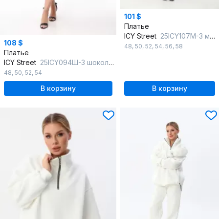
101 $
Платье
ICY Street
25ICY107М-3 молочный
108 $
48
,
50
,
52
,
54
,
56
,
58
Платье
ICY Street
25ICY094Ш-3 шоколад
48
,
50
,
52
,
54
В корзину
В корзину