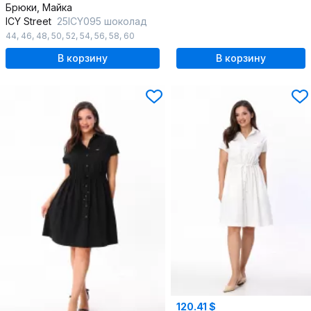
Брюки, Майка
ICY Street
25ICY095 шоколад
44
,
46
,
48
,
50
,
52
,
54
,
56
,
58
,
60
В корзину
В корзину
120.41 $