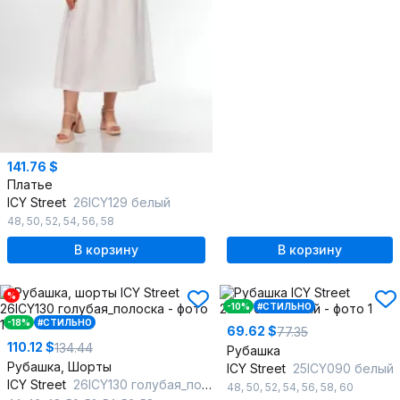
141.76 $
Платье
ICY Street
26ICY129 белый
48
,
50
,
52
,
54
,
56
,
58
В корзину
В корзину
%
-10%
#СТИЛЬНО
-18%
#СТИЛЬНО
69.62 $
77.35
110.12 $
134.44
Рубашка
Рубашка, Шорты
ICY Street
25ICY090 белый
ICY Street
26ICY130 голубая_полоска
48
,
50
,
52
,
54
,
56
,
58
,
60