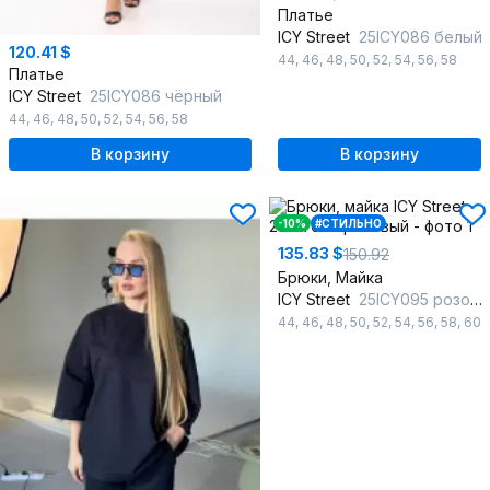
Платье
ICY Street
25ICY086 белый
120.41 $
44
,
46
,
48
,
50
,
52
,
54
,
56
,
58
Платье
ICY Street
25ICY086 чёрный
44
,
46
,
48
,
50
,
52
,
54
,
56
,
58
В корзину
В корзину
-10%
#СТИЛЬНО
135.83 $
150.92
Брюки, Майка
ICY Street
25ICY095 розовый
44
,
46
,
48
,
50
,
52
,
54
,
56
,
58
,
60