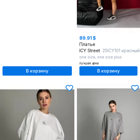
89.91 $
Платье
ICY Street
25ICY101 красный
one size
,
one size plus
лучшая цена
В корзину
В корзину