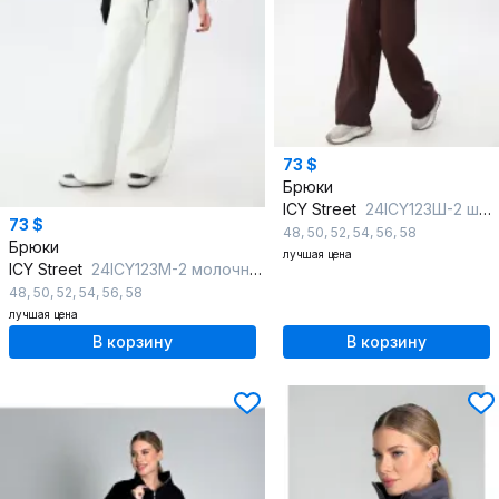
73 $
Брюки
ICY Street
24ICY123Ш-2 шоколад
73 $
48
,
50
,
52
,
54
,
56
,
58
Брюки
лучшая цена
ICY Street
24ICY123М-2 молочный
48
,
50
,
52
,
54
,
56
,
58
лучшая цена
В корзину
В корзину