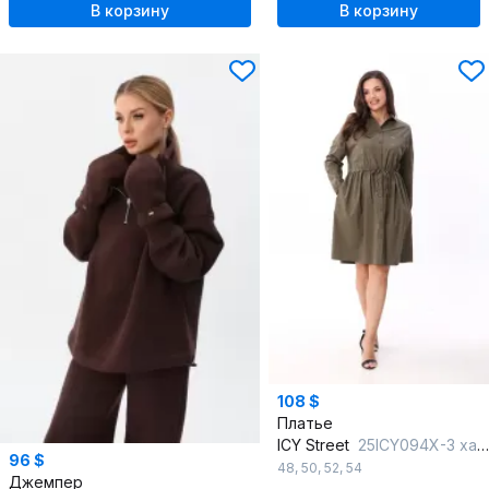
В корзину
В корзину
108 $
Платье
ICY Street
25ICY094Х-3 хаки
96 $
48
,
50
,
52
,
54
Джемпер