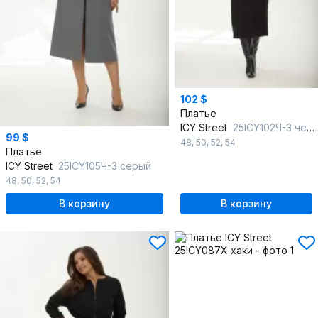
102 $
Платье
ICY Street
25ICY102Ч-3 черный
99 $
48
,
50
,
52
,
54
Платье
ICY Street
25ICY105Ч-3 серый
48
,
50
,
52
,
54
В корзину
В корзину