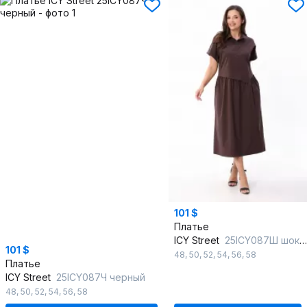
101 $
Платье
ICY Street
25ICY087Ш шоколад
101 $
48
,
50
,
52
,
54
,
56
,
58
Платье
ICY Street
25ICY087Ч черный
48
,
50
,
52
,
54
,
56
,
58