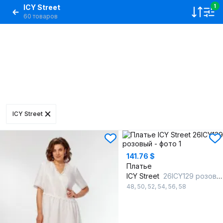
ICY Street
1
60 товаров
ICY Street
141.76 $
Платье
ICY Street
26ICY129 розовый
48
,
50
,
52
,
54
,
56
,
58