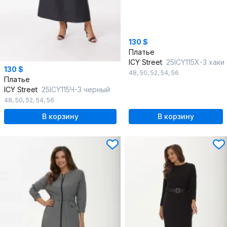
130 $
Платье
ICY Street
25ICY115Х-3 хаки
130 $
48
,
50
,
52
,
54
,
56
Платье
ICY Street
25ICY115Ч-3 черный
48
,
50
,
52
,
54
,
56
В корзину
В корзину