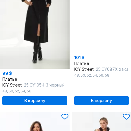
101 $
Платье
ICY Street
25ICY087Х хаки
99 $
48
,
50
,
52
,
54
,
56
,
58
Платье
ICY Street
25ICY105Ч-3 черный
48
,
50
,
52
,
54
,
56
В корзину
В корзину