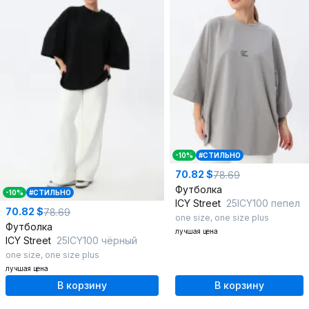
-10%
#СТИЛЬНО
70.82 $
78.69
Футболка
-10%
#СТИЛЬНО
ICY Street
25ICY100 пепел
70.82 $
78.69
one size
,
one size plus
Футболка
лучшая цена
ICY Street
25ICY100 чёрный
one size
,
one size plus
лучшая цена
В корзину
В корзину