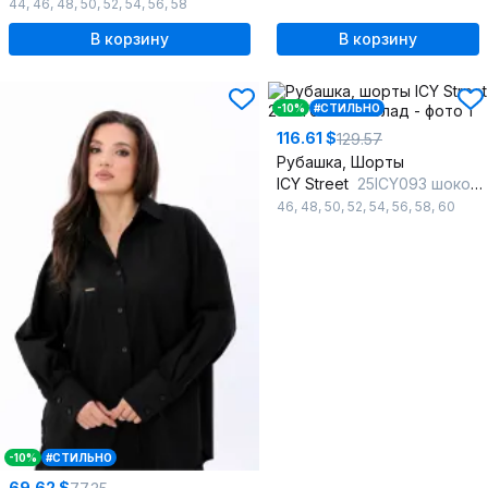
44
,
46
,
48
,
50
,
52
,
54
,
56
,
58
В корзину
В корзину
-10%
#СТИЛЬНО
116.61 $
129.57
Рубашка, Шорты
ICY Street
25ICY093 шоколад
46
,
48
,
50
,
52
,
54
,
56
,
58
,
60
-10%
#СТИЛЬНО
69.62 $