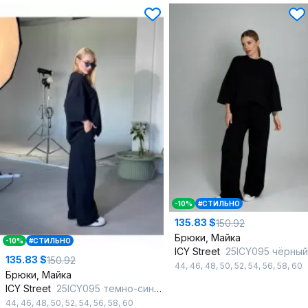
-10%
#СТИЛЬНО
135.83 $
150.92
Брюки, Майка
-10%
#СТИЛЬНО
ICY Street
25ICY095 чёрный
135.83 $
150.92
44
,
46
,
48
,
50
,
52
,
54
,
56
,
58
,
60
Брюки, Майка
ICY Street
25ICY095 темно-синий
44
,
46
,
48
,
50
,
52
,
54
,
56
,
58
,
60