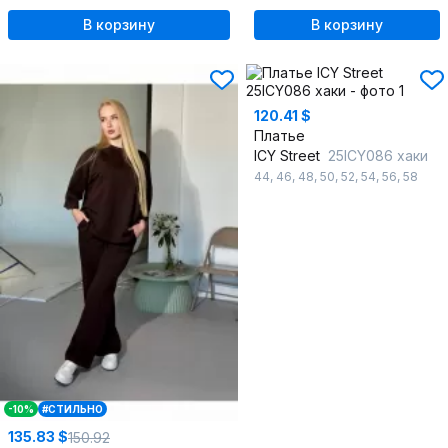
В корзину
В корзину
120.41 $
Платье
ICY Street
25ICY086 хаки
44
,
46
,
48
,
50
,
52
,
54
,
56
,
58
-10%
#СТИЛЬНО
135.83 $
150.92