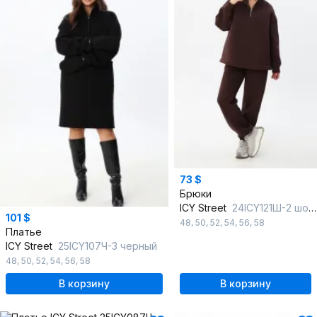
73 $
Брюки
ICY Street
24ICY121Ш-2 шоколад
101 $
48
,
50
,
52
,
54
,
56
,
58
Платье
ICY Street
25ICY107Ч-3 черный
48
,
50
,
52
,
54
,
56
,
58
В корзину
В корзину