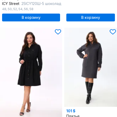
ICY Street
25ICY120Ш-5 шоколад
48
,
50
,
52
,
54
,
56
,
58
В корзину
В корзину
101 $
Платье