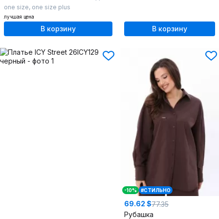
one size
,
one size plus
лучшая цена
В корзину
В корзину
-10%
#СТИЛЬНО
69.62 $
77.35
Рубашка