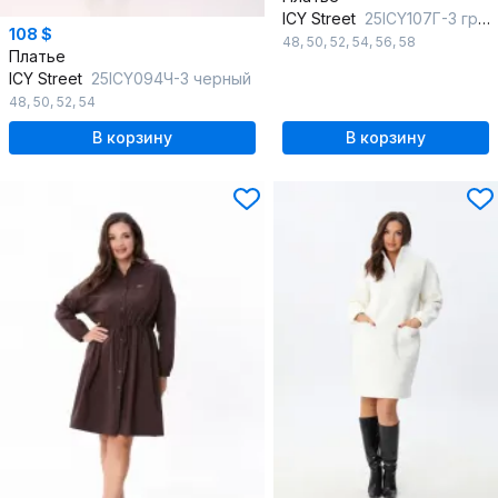
ICY Street
25ICY107Г-3 графит
108 $
48
,
50
,
52
,
54
,
56
,
58
Платье
ICY Street
25ICY094Ч-3 черный
48
,
50
,
52
,
54
В корзину
В корзину