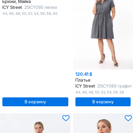
Брюки, Майка
ICY Street
25ICY095 пепел
44
,
46
,
48
,
50
,
52
,
54
,
56
,
58
,
60
120.41 $
Платье
ICY Street
25ICY086 графит
44
,
46
,
48
,
50
,
52
,
54
,
56
,
58
В корзину
В корзину