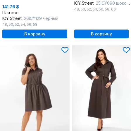
ICY Street
25ICY090 шоколад
141.76 $
48
,
50
,
52
,
54
,
56
,
58
,
60
Платье
ICY Street
26ICY129 черный
48
,
50
,
52
,
54
,
56
,
58
В корзину
В корзину