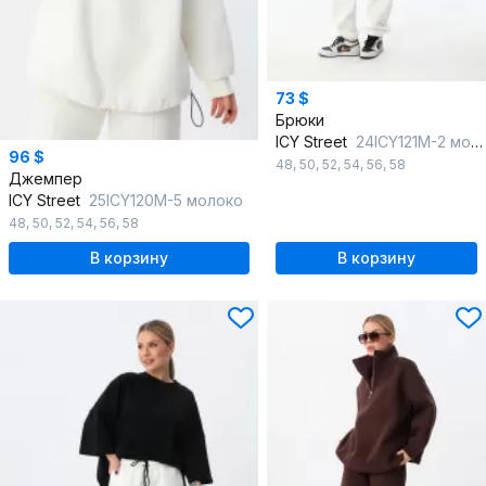
73 $
Брюки
ICY Street
24ICY121М-2 молочный
96 $
48
,
50
,
52
,
54
,
56
,
58
Джемпер
ICY Street
25ICY120М-5 молоко
48
,
50
,
52
,
54
,
56
,
58
В корзину
В корзину