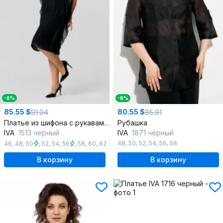
-6%
-6%
85.55 $
80.55 $
91.04
85.91
Платье из шифона с рукавами-воланами и классическим силуэтом
Рубашка
IVA
1513 черный
IVA
1871 черный
48
,
50
,
52
,
54
,
56
,
58
46
,
48
,
50
,
52
,
54
,
56
,
58
,
60
,
62
В корзину
В корзину