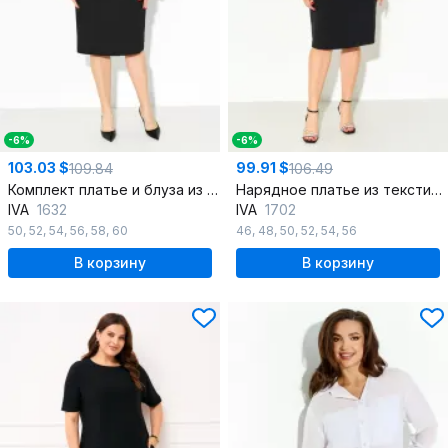
-6%
-6%
103.03 $
99.91 $
109.84
106.49
Комплект платье и блуза из трикотажа и шифона для круглогодичного ношения
Нарядное платье из текстиля с съемным боа для круглогодичного ношения
IVA
1632
IVA
1702
50
,
52
,
54
,
56
,
58
,
60
46
,
48
,
50
,
52
,
54
,
56
В корзину
В корзину