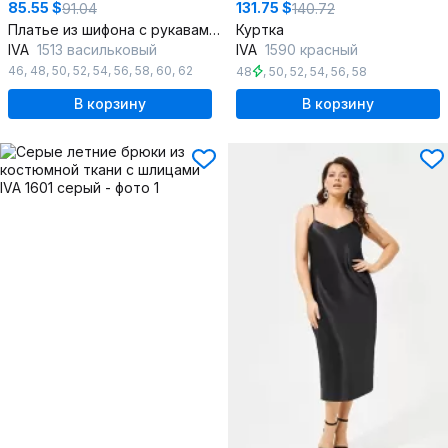
85.55 $
131.75 $
91.04
140.72
Платье из шифона с рукавами-воланами и декоративными деталями
Куртка
IVA
1513 васильковый
IVA
1590 красный
46
,
48
,
50
,
52
,
54
,
56
,
58
,
60
,
62
48
,
50
,
52
,
54
,
56
,
58
В корзину
В корзину