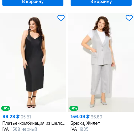
В корзину
В корзину
-6%
-6%
99.28 $
156.09 $
105.81
166.89
Платье-комбинация из шелк-сатина на бретелях, летнее платье
Брюки, Жилет
IVA
1588 черный
IVA
1805