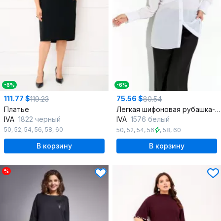
-6%
-6%
111.77 $
75.56 $
119.23
80.54
Платье
Легкая шифоновая рубашка-накидка с накладными карманами
IVA
1822 черный
IVA
1576 белый
50
,
52
,
54
,
56
,
58
,
60
50
,
52
,
54
,
56
,
58
,
60
В корзину
В корзину
%