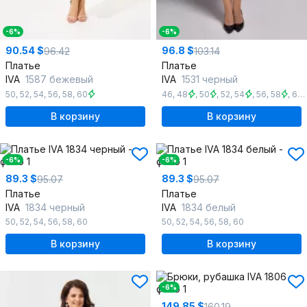
-6%
-6%
90.54 $
96.8 $
96.42
103.14
Платье
Платье
IVA
1587 бежевый
IVA
1531 черный
50
,
52
,
54
,
56
,
58
,
60
46
,
48
,
50
,
52
,
54
,
56
,
58
,
60
,
В корзину
В корзину
-6%
-6%
89.3 $
89.3 $
95.07
95.07
Платье
Платье
IVA
1834 черный
IVA
1834 белый
50
,
52
,
54
,
56
,
58
,
60
50
,
52
,
54
,
56
,
58
,
60
В корзину
В корзину
-6%
149.85 $
160.19