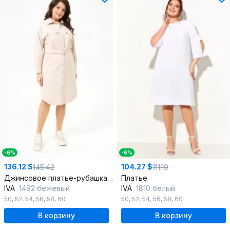
-6%
-6%
136.12 $
104.27 $
145.42
111.19
Джинсовое платье-рубашка с поясом и капюшоном
Платье
IVA
1492 бежевый
IVA
1810 белый
50
,
52
,
54
,
56
,
58
,
60
50
,
52
,
54
,
56
,
58
,
60
В корзину
В корзину