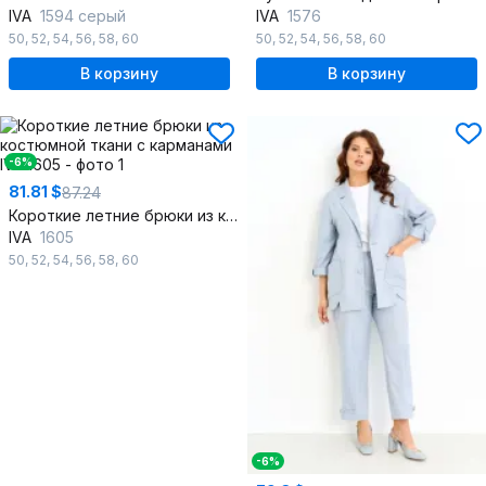
IVA
1594 серый
IVA
1576
50
,
52
,
54
,
56
,
58
,
60
50
,
52
,
54
,
56
,
58
,
60
В корзину
В корзину
-6%
81.81 $
87.24
Короткие летние брюки из костюмной ткани с карманами
IVA
1605
50
,
52
,
54
,
56
,
58
,
60
-6%