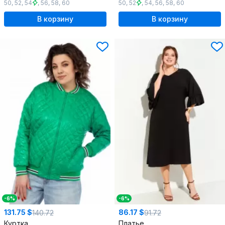
50
,
52
,
54
,
56
,
58
,
60
50
,
52
,
54
,
56
,
58
,
60
В корзину
В корзину
-6%
-6%
131.75 $
86.17 $
140.72
91.72
Куртка
Платье