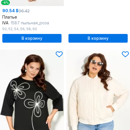
-6%
90.54 $
96.42
Платье
IVA
1587 пыльная_роза
50
,
52
,
54
,
56
,
58
,
60
В корзину
В корзину