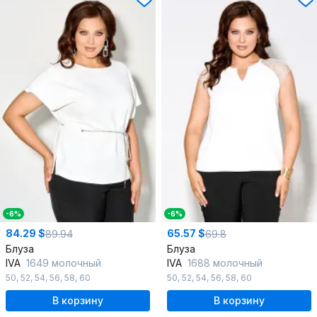
-6%
-6%
84.29 $
65.57 $
89.94
69.8
Блуза
Блуза
IVA
1649 молочный
IVA
1688 молочный
50
,
52
,
54
,
56
,
58
,
60
50
,
52
,
54
,
56
,
58
,
60
В корзину
В корзину