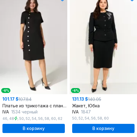
-6%
-6%
101.17 $
131.13 $
107.84
140.05
Платье из трикотажа с планкой и застежкой
Жакет, Юбка
IVA
1534 черный
IVA
1847
50
,
52
,
54
,
56
,
58
,
60
46
,
48
,
50
,
52
,
54
,
56
,
58
,
60
,
62
В корзину
В корзину