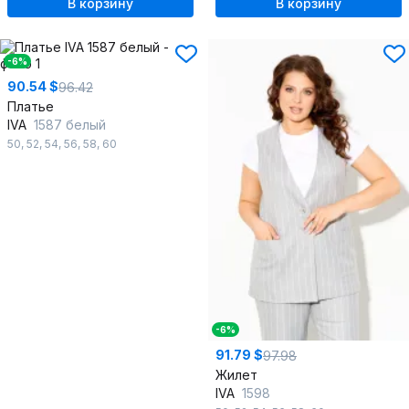
В корзину
В корзину
-6%
90.54 $
96.42
Платье
IVA
1587 белый
50
,
52
,
54
,
56
,
58
,
60
-6%
91.79 $
97.98
Жилет
IVA
1598