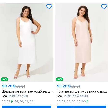
-6%
-6%
99.28 $
99.28 $
105.81
105.81
Шелковое платье-комбинация из шелк-сатина, нарядное летнее
Платье из шелк-сатина с потайной молнией, модное летнее
IVA
1588 белый
IVA
1588 бежевый
50
,
52
,
54
,
56
,
58
,
60
50
,
52
,
54
,
56
,
58
,
60