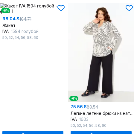
-6%
98.04 $
104.71
Жакет
IVA
1594 голубой
50
,
52
,
54
,
56
,
58
,
60
-6%
75.56 $
80.54
Легкие летние брюки из натуральной ткани с карманами
IVA
1603
50
,
52
,
54
,
56
,
58
,
60