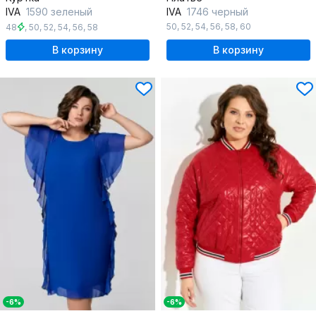
IVA
1590 зеленый
IVA
1746 черный
50
,
52
,
54
,
56
,
58
,
60
48
,
50
,
52
,
54
,
56
,
58
В корзину
В корзину
-6%
-6%