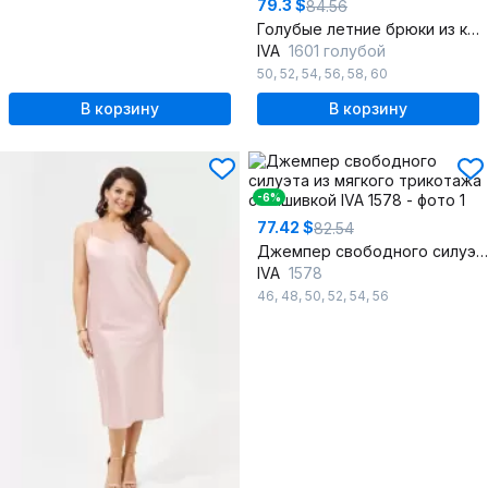
79.3 $
84.56
Голубые летние брюки из костюмной ткани с резинкой
IVA
1601 голубой
50
,
52
,
54
,
56
,
58
,
60
В корзину
В корзину
-6%
77.42 $
82.54
Джемпер свободного силуэта из мягкого трикотажа с вышивкой
IVA
1578
46
,
48
,
50
,
52
,
54
,
56