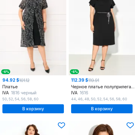
-6%
-6%
94.92 $
112.39 $
101.12
119.91
Платье
Черное платье полуприлегающего силуэта с капельным вырезом
IVA
1816 черный
IVA
1616
50
,
52
,
54
,
56
,
58
,
60
44
,
46
,
48
,
50
,
52
,
54
,
56
,
58
,
60
В корзину
В корзину