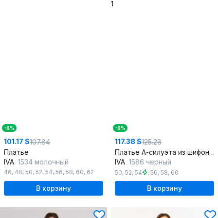
-6%
-6%
101.17 $
117.38 $
107.84
125.28
Платье
Платье А-силуэта из шифона с декоративной капелькой, летнее
IVA
1534 молочный
IVA
1586 черный
46
,
48
,
50
,
52
,
54
,
56
,
58
,
60
,
62
50
,
52
,
54
,
56
,
58
,
60
В корзину
В корзину