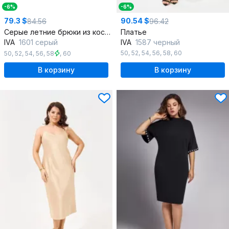
-6%
-6%
79.3 $
90.54 $
84.56
96.42
Серые летние брюки из костюмной ткани с шлицами
Платье
IVA
1601 серый
IVA
1587 черный
50
,
52
,
54
,
56
,
58
,
60
50
,
52
,
54
,
56
,
58
,
60
В корзину
В корзину