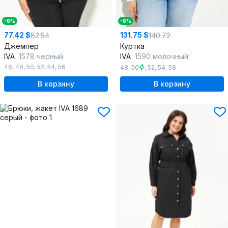
-6%
-6%
77.42 $
131.75 $
82.54
140.72
Джемпер
Куртка
IVA
1578 черный
IVA
1590 молочный
46
,
48
,
50
,
52
,
54
,
56
48
,
50
,
52
,
54
,
58
В корзину
В корзину