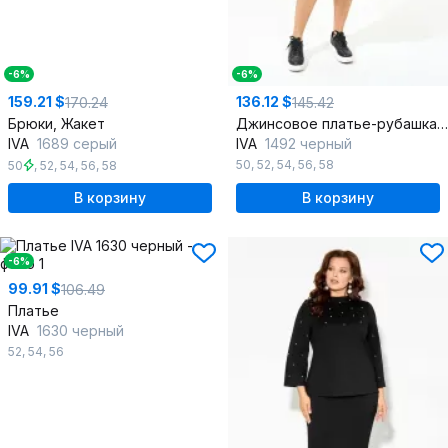
-6%
-6%
159.21 $
136.12 $
170.24
145.42
Брюки, Жакет
Джинсовое платье-рубашка с функциональными карманами
IVA
1689 серый
IVA
1492 черный
50
,
52
,
54
,
56
,
58
50
,
52
,
54
,
56
,
58
В корзину
В корзину
-6%
99.91 $
106.49
Платье
IVA
1630 черный
52
,
54
,
56