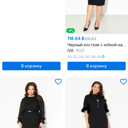
-6%
118.64 $
126.63
Черный костюм с юбкой-карандаш и застежкой на молнию
IVA
1626
50
,
52
,
54
,
56
,
58
,
60
В корзину
В корзину