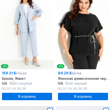
-6%
-6%
159.21 $
84.29 $
170.24
89.94
Брюки, Жакет
Женская демисезонная черная блуза с поясом из текстиля
IVA
1689 голубой
IVA
1649 черный
50
,
52
,
54
,
56
,
58
50
,
52
,
54
,
56
,
58
,
60
В корзину
В корзину