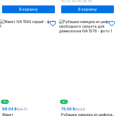
50
,
52
,
54
,
56
,
58
,
60
В корзину
В корзину
-6%
-6%
98.04 $
75.56 $
104.71
80.54
Жакет
Рубашка-накидка из шифона свободного силуэта для демисезона