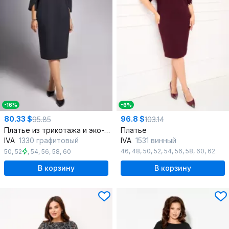
-16%
-6%
80.33 $
96.8 $
95.85
103.14
Платье из трикотажа и эко-кожи с карманами
Платье
IVA
1330 графитовый
IVA
1531 винный
46
,
48
,
50
,
52
,
54
,
56
,
58
,
60
,
62
50
,
52
,
54
,
56
,
58
,
60
В корзину
В корзину