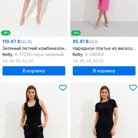
-9%
-9%
119.87 $
85.81 $
131.75
93.9
Зеленый летний комбинезон на каждый день из текстиля
Нарядное платье из вискозной ткани с разрезом и глубоким V
Ketty
К-17220 серо-зеленый
Ketty
К-09080
44
,
46
,
50
,
52
,
54
44
,
46
,
48
,
50
,
52
В корзину
В корзину