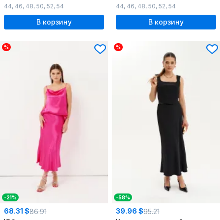
44
,
46
,
48
,
50
,
52
,
54
44
,
46
,
48
,
50
,
52
,
54
В корзину
В корзину
%
%
-21%
-58%
68.31 $
39.96 $
86.91
95.21