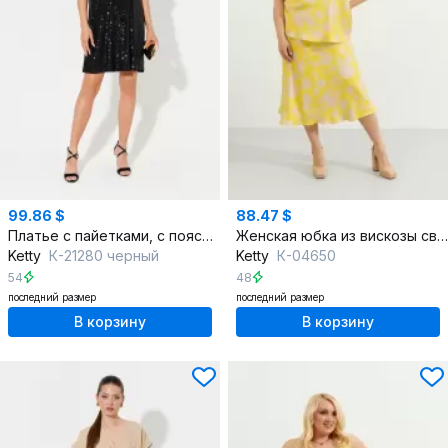
99.86 $
88.47 $
Платье с пайетками, с поясом, полуприлегающий силуэт
Женская юбка из вискозы свободная длина в бельевом стиле
Ketty
К-21280 черный
Ketty
К-04650
54
48
последний размер
последний размер
В корзину
В корзину