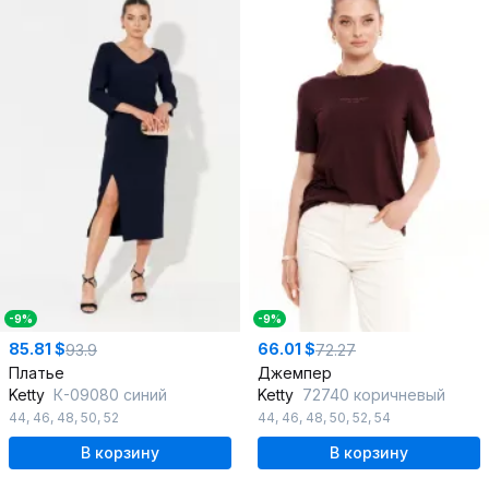
-9%
-9%
85.81 $
66.01 $
93.9
72.27
Платье
Джемпер
Ketty
К-09080 синий
Ketty
72740 коричневый
44
,
46
,
48
,
50
,
52
44
,
46
,
48
,
50
,
52
,
54
В корзину
В корзину