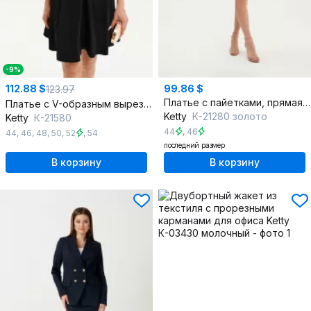
-9%
112.88 $
99.86 $
123.97
Платье с пайетками, прямая, с коротким рукавом
Платье с V-образным вырезом, со складками и карманами
Ketty
К-21280 золото
Ketty
К-21580
44
,
46
44
,
46
,
48
,
50
,
52
,
54
последний размер
В корзину
В корзину