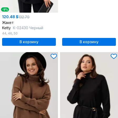
-9%
120.48 $
132.79
Жакет
Ketty
К-02430 Черный
44
,
46
,
50
В корзину
В корзину