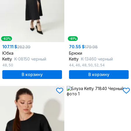
-62%
-61%
107.11 $
70.55 $
282.39
179.98
Юбка
Брюки
Ketty
K-08150 черный
Ketty
K-13460 черный
48
,
50
44
,
46
,
48
,
50
,
52
,
54
В корзину
В корзину