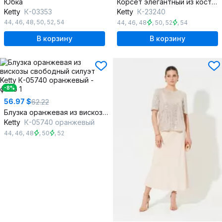
Юбка
Корсет элегантный из костюмной ткани с регилином для фигуры
Ketty
К-03353
Ketty
К-23240
44
,
46
,
48
,
50
,
52
,
54
44
,
46
,
48
,
50
,
52
,
54
В корзину
В корзину
-8%
56.97 $
62.22
Блузка оранжевая из вискозы свободный силуэт
Ketty
К-05740 оранжевый
44
,
46
,
48
,
50
,
52