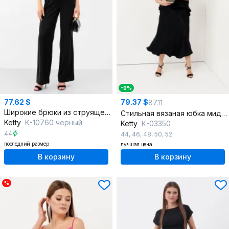
-9%
77.62 $
79.37 $
87.11
Широкие брюки из струящейся ткани на каждый день
Стильная вязаная юбка миди из вискозы с застежкой сбоку
Ketty
К-10760 черный
Ketty
К-03350
44
44
,
46
,
48
,
50
,
52
последний размер
лучшая цена
В корзину
В корзину
%