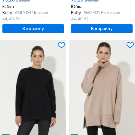
80.32
80.32
Юбка
Юбка
Ketty
AMР-131 Черный
Ketty
AMР-131 Бежевый
44
,
48
,
52
44
,
48
,
52
В корзину
В корзину