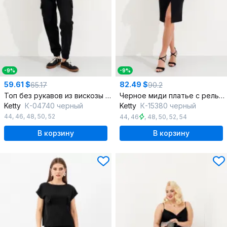
-9%
-9%
59.61 $
82.49 $
65.17
90.2
Топ без рукавов из вискозы и трикотажа универсальный
Черное миди платье с рельефами и разрезом
Ketty
К-04740 черный
Ketty
К-15380 черный
44
,
46
,
48
,
50
,
52
44
,
46
,
48
,
50
,
52
,
54
В корзину
В корзину