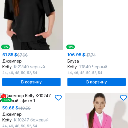
-9%
-9%
61.85 $
106.95 $
67.66
117.74
Джемпер
Блуза
Ketty
K-21340 черный
Ketty
71840 Черный
44
,
46
,
48
,
50
,
52
,
54
44
,
46
,
48
,
50
,
52
,
54
В корзину
В корзину
%
-60%
59.68 $
149.59
Джемпер
Ketty
K-10247 бежевый
44
,
46
,
48
,
50
,
52
,
54