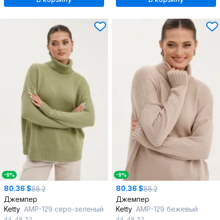
-9%
-9%
80.36 $
80.36 $
88.2
88.2
Джемпер
Джемпер
Ketty
AMР-129 серо-зеленый
Ketty
AMР-129 бежевый
44
,
48
,
52
44
,
48
,
52