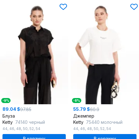
-9%
-8%
89.04 $
55.79 $
97.85
60.9
Блуза
Джемпер
Ketty
74140 черный
Ketty
75440 молочный
44
,
46
,
48
,
50
,
52
,
54
44
,
46
,
48
,
50
,
52
,
54
В корзину
В корзину