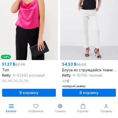
-24%
51.27 $
54.53 $
67.76
56.03
Топ
Блуза из струящейся ткани с вытачками по талии
Ketty
К-03343 розовый
Ketty
К-10740 черный
44
,
46
,
50
,
52
,
54
48
последний размер
В корзину
В корзину
Каталог
Избранное
Главная
Корзина
Профиль