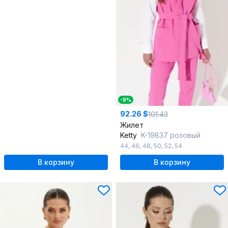
-9%
92.26 $
101.43
Жилет
Ketty
K-19837 розовый
44
,
46
,
48
,
50
,
52
,
54
В корзину
В корзину