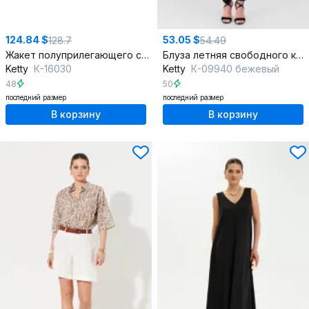
124.84 $
53.05 $
128.7
54.49
Жакет полуприлегающего силуэта из текстиля на демисезон
Блуза летняя свободного кроя из текстиля
Ketty
К-16030
Ketty
К-09940 бежевый
48
50
последний размер
последний размер
В корзину
В корзину