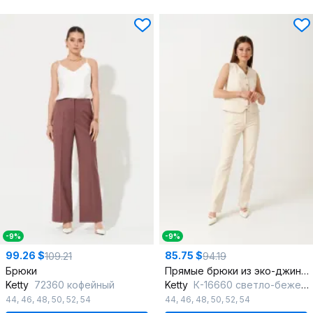
-9%
-9%
99.26 $
85.75 $
109.21
94.19
Брюки
Прямые брюки из эко-джинса для повседневной носки
Ketty
72360 кофейный
Ketty
К-16660 светло-бежевый
44
,
46
,
48
,
50
,
52
,
54
44
,
46
,
48
,
50
,
52
,
54