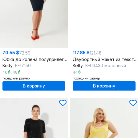
70.55 $
117.85 $
72.59
121.48
Юбка до колена полуприлегающего силуэта из текстиля
Двубортный жакет из текстиля с прорезными карманами для офиса
Ketty
К-17150
Ketty
К-03430 молочный
46
,
48
44
последний размер
последний размер
В корзину
В корзину