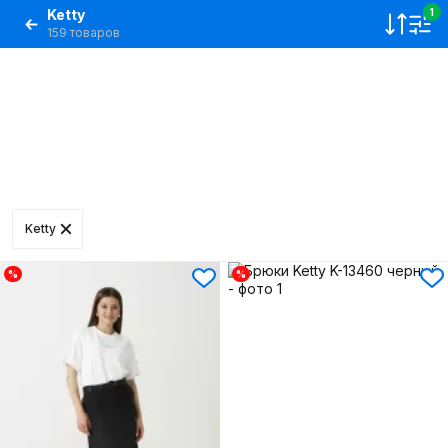
Ketty
1
159 товаров
Ketty
%
%