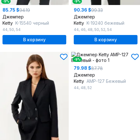
-9%
-9%
85.75 $
90.36 $
94.19
99.33
Джемпер
Джемпер
Ketty
K-15540 черный
Ketty
K-19240 бежевый
44
,
50
,
54
44
,
46
,
48
,
50
,
52
,
54
В корзину
В корзину
-9%
79.98 $
87.78
Джемпер
Ketty
AMР-127 Бежевый
44
,
48
,
52