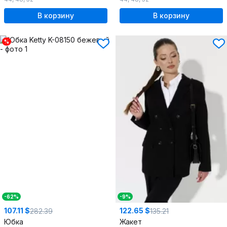
В корзину
В корзину
%
-62%
-9%
107.11 $
122.65 $
282.39
135.21
Юбка
Жакет