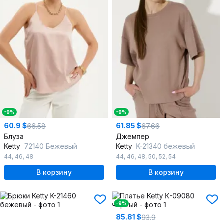
-9%
-9%
60.9 $
61.85 $
66.58
67.66
Блуза
Джемпер
Ketty
72140 Бежевый
Ketty
K-21340 бежевый
44
,
46
,
48
44
,
46
,
48
,
50
,
52
,
54
В корзину
В корзину
-9%
85.81 $
93.9