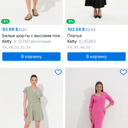
-9%
-9%
92.88 $
102.58 $
102.1
112.53
Белые шорты с высоким поясом из текстиля
Платье
Ketty
К-12760 молочный
Ketty
К-05483
44
,
48
,
50
,
52
,
54
44
,
46
,
48
,
50
В корзину
В корзину