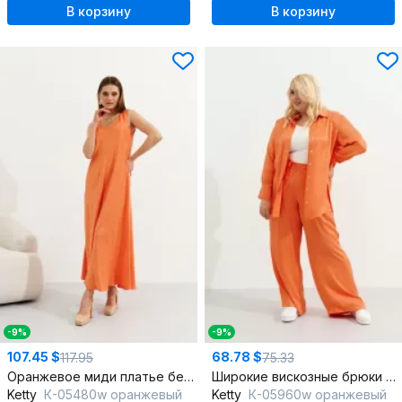
В корзину
В корзину
-9%
-9%
107.45 $
68.78 $
117.95
75.33
Оранжевое миди платье без рукавов из вискозы
Широкие вискозные брюки свободного кройя для летних образов
Ketty
К-05480w оранжевый
Ketty
К-05960w оранжевый