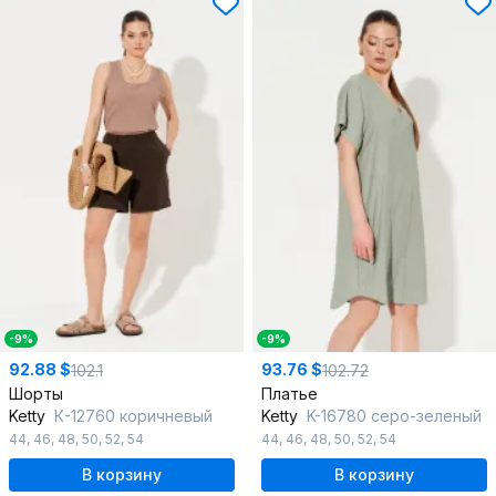
-9%
-9%
92.88 $
93.76 $
102.1
102.72
Шорты
Платье
Ketty
К-12760 коричневый
Ketty
K-16780 серо-зеленый
44
,
46
,
48
,
50
,
52
,
54
44
,
46
,
48
,
50
,
52
,
54
В корзину
В корзину