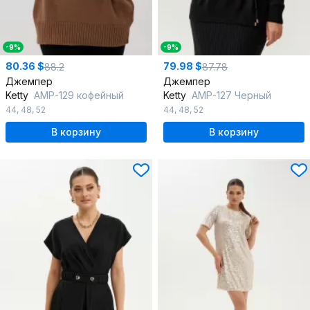
-9%
-9%
80.36 $
79.98 $
88.2
87.78
Джемпер
Джемпер
Ketty
AMР-129 кофейный
Ketty
AMР-127 Черный
44
,
48
,
52
44
,
48
,
52
В корзину
В корзину