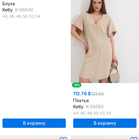
Блуза
Ketty
K-06640
44
,
46
,
48
,
50
,
52
,
54
-9%
112.76 $
123.83
Платье
Ketty
K-06580
44
,
46
,
48
,
50
,
52
,
54
В корзину
В корзину