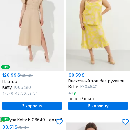
-9%
126.99 $
60.59 $
139.66
Вискозный топ без рукавов с драпировкой на бретелях
Платье
Ketty
К-04540
Ketty
K-06480
48
44
,
46
,
48
,
50
,
52
,
54
последний размер
В корзину
В корзину
-9%
90.51 $
99.47