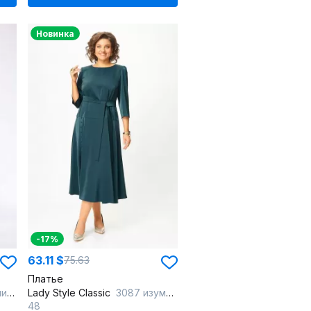
Новинка
-17%
63.11 $
75.63
Платье
аки
Lady Style Classic
3087 изумрудный
48