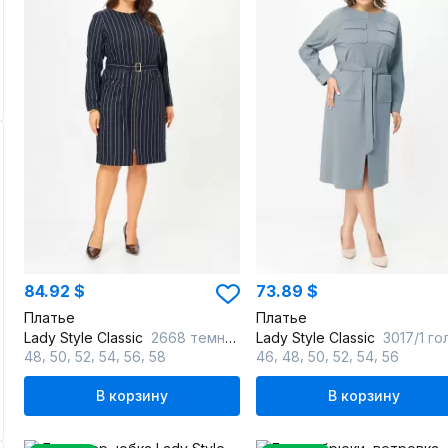
84.92 $
73.89 $
Платье
Платье
Lady Style Classic
2668 темно-синий
Lady Style Classic
3017/1 голубые-т
,
,
,
,
,
,
,
,
,
,
48
50
52
54
56
58
46
48
50
52
54
56
В корзину
В корзину