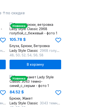
е ↑
по скидке
Новинка
105.78 $
Блуза, Брюки, Ветровка
тон
Lady Style Classic
2968 голубой_с_бежевый
,
,
,
,
,
48
50
52
54
56
58
В корзину
Новинка
84.52 $
Брюки, Жакет
зовым
Lady Style Classic
3043 темно-синий_с_серым