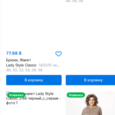
,
,
48
56
58
77.88 $
Брюки, Жакет
Lady Style Classic
1403/10 черный_с_фиолетовым
,
,
,
,
,
48
50
52
54
56
58
В корзину
В корзину
Новинка
Новинка