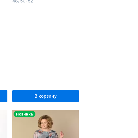
,
,
48
50
52
В корзину
Новинка