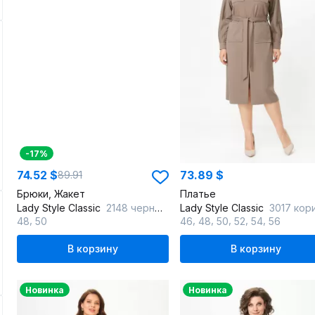
-17%
74.52 $
73.89 $
89.91
Брюки, Жакет
Платье
Lady Style Classic
2148 черный_с_серым
Lady Style Classic
3017 коричневые-т
,
,
,
,
,
,
48
50
46
48
50
52
54
56
В корзину
В корзину
Новинка
Новинка