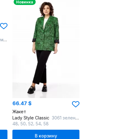
Новинка
жевым
66.47 $
Жакет
Lady Style Classic
3061 зеленый_с_черным
,
,
,
,
48
50
52
54
58
В корзину