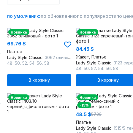
по умолчанию
по обновлению
по популярности
по цен
Новинка
Новинка
69.76 $
84.45 $
Платье
Жакет, Платье
Lady Style Classic
3062 оливковый
,
,
,
,
,
Lady Style Classic
3123 сиреневый-
48
50
52
54
56
58
,
,
,
,
,
48
50
52
54
56
58
В корзину
В корзину
Новинка
Новинка
-15%
48.5 $
57.36
Платье
Lady Style Classic
1515/5 темно-синий_с_ ро