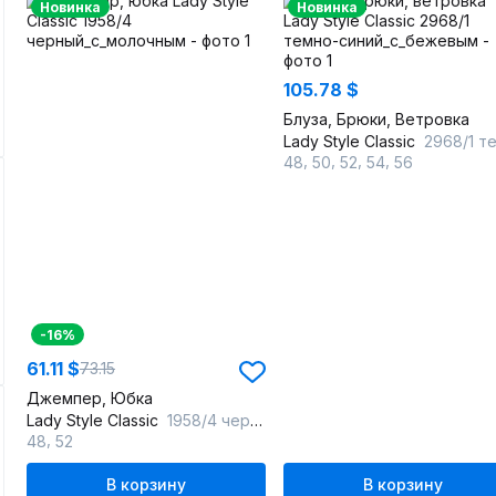
Новинка
Новинка
105.78 $
Блуза, Брюки, Ветровка
Lady Style Classic
2968/1 темно-синий_с_бе
,
,
,
,
48
50
52
54
56
-16%
61.11 $
73.15
Джемпер, Юбка
Lady Style Classic
1958/4 черный_с_молочным
,
48
52
В корзину
В корзину