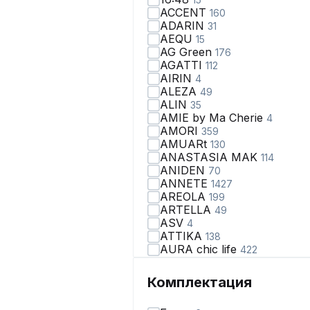
ACCENT
160
ADARIN
31
AEQU
15
AG Green
176
AGATTI
112
AIRIN
4
ALEZA
49
ALIN
35
AMIE by Ma Сherie
4
AMORI
359
AMUARt
130
ANASTASIA MAK
114
ANIDEN
70
ANNETE
1427
AREOLA
199
ARTELLA
49
ASV
4
ATTIKA
138
AURA chic life
422
AVA fashion
28
AVE RARA
98
Комплектация
AVEEVA
66
AVRIL
2