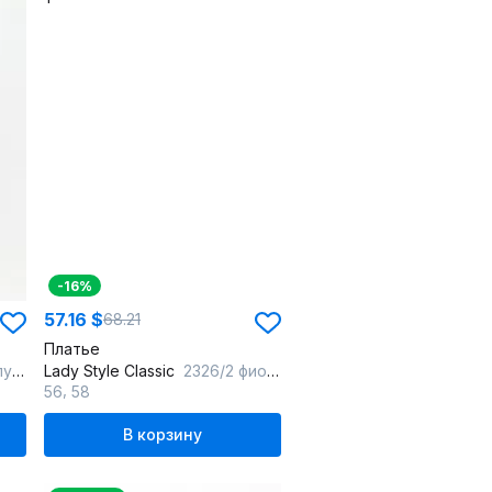
-16%
57.16 $
68.21
Платье
она
Lady Style Classic
2326/2 фиолетовые-тона
,
56
58
В корзину