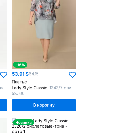
-16%
53.91 $
64.15
Платье
она
Lady Style Classic
1343/7 оливковый
,
58
60
В корзину
Новинка