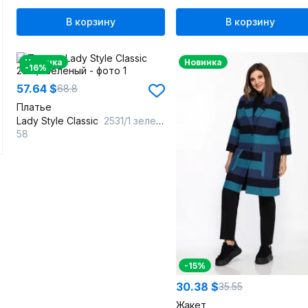
В корзину
В корзину
Новинка
Новинка
-16%
57.64 $
68.8
Платье
Lady Style Classic
2531/1 зеленый
58
-15%
30.38 $
35.55
Жакет