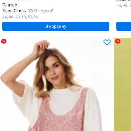
Платье
44
,
46
,
Ларс Стиль
1203 черный
44
,
46
,
48
,
50
,
52
,
54
В корзину
%
%