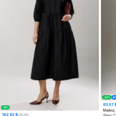
-26%
#
93.57 
-18%
Майка,
102.92 $
125.59
Ларс 