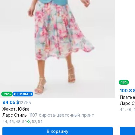
-18%
100.8 
-26%
#СТИЛЬНО
Плать
94.05 $
127.55
Ларс 
Жакет, Юбка
44
,
46
,
Ларс Стиль
1107 бирюза-цветочный_принт
44
,
46
,
48
,
50
,
52
,
54
В корзину