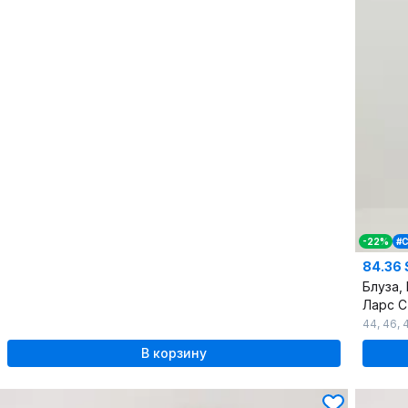
-22%
#
84.36 
Блуза,
Ларс 
44
,
46
,
В корзину