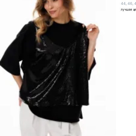
44
,
46
,
лучшая ц