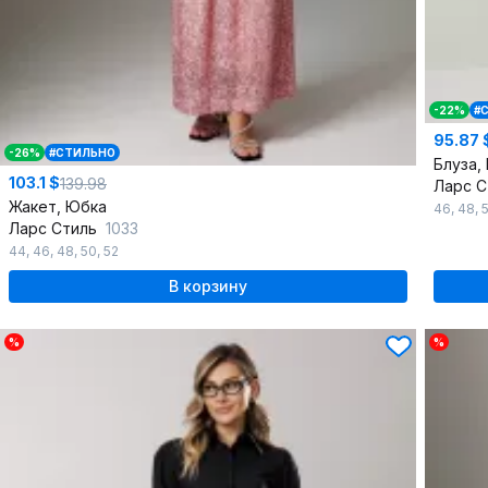
-22%
#
95.87 
-26%
#СТИЛЬНО
Блуза,
103.1 $
139.98
Ларс 
Жакет, Юбка
46
,
48
,
Ларс Стиль
1033
44
,
46
,
48
,
50
,
52
В корзину
%
%