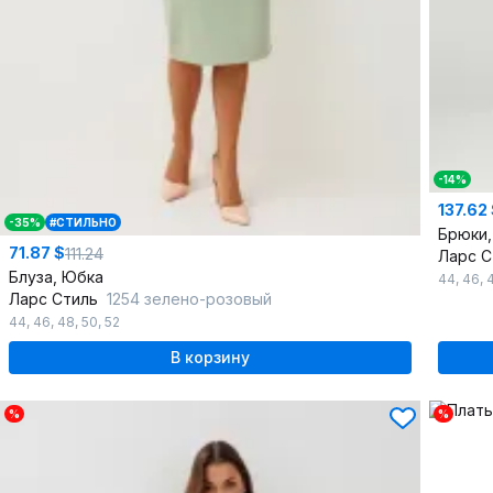
-14%
137.62
-35%
#СТИЛЬНО
Брюки,
71.87 $
111.24
Ларс 
Блуза, Юбка
44
,
46
,
Ларс Стиль
1254 зелено-розовый
44
,
46
,
48
,
50
,
52
В корзину
%
%