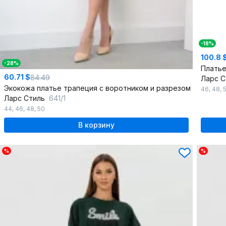
-18%
100.8 
-28%
Плать
60.71 $
84.49
Ларс 
Экокожа платье трапеция с воротником и разрезом
46
,
48
,
Ларс Стиль
641/1
44
,
46
,
48
,
50
В корзину
%
%