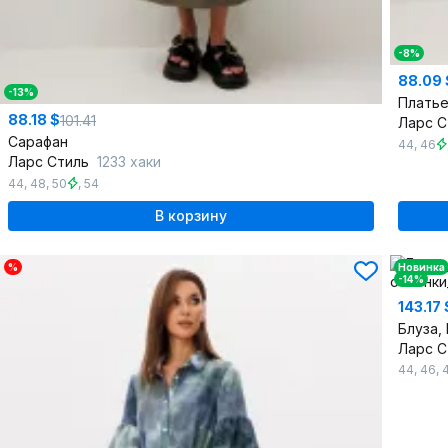
-8%
88.09 
-13%
Плать
88.18 $
101.41
Ларс 
Сарафан
44
,
46
Ларс Стиль
1233 хаки
44
,
48
,
50
,
54
В корзину
%
Новинка
-14%
143.17 
Блуза,
Ларс 
44
,
46
,