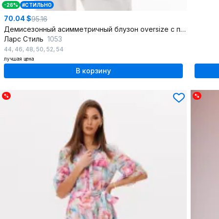
-26%
#СТИЛЬНО
70.04 $
95.16
Демисезонный асимметричный блузон oversize с пайетками
Ларс Стиль
1053
44
,
46
,
48
,
50
,
52
,
54
лучшая цена
В корзину
%
%