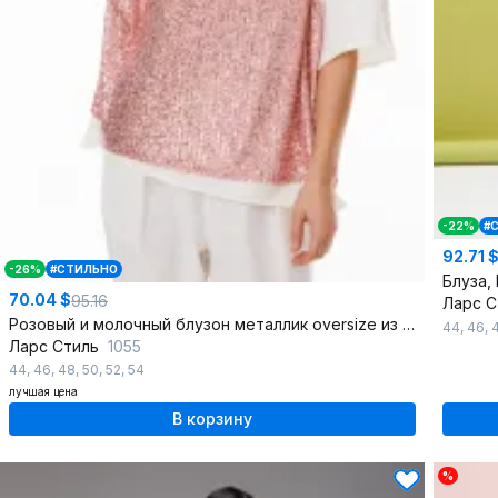
-22%
#
92.71 
-26%
#СТИЛЬНО
Блуза,
70.04 $
95.16
Ларс 
Розовый и молочный блузон металлик oversize из мерцающего трикотажа
44
,
46
,
Ларс Стиль
1055
44
,
46
,
48
,
50
,
52
,
54
лучшая цена
В корзину
%