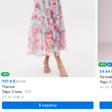
-41%
#С
54.64 
-18%
100.8 $
122.99
Ларс 
Платье
44
,
46
,
Ларс Стиль
1106
44
,
48
,
50
,
52
В корзину