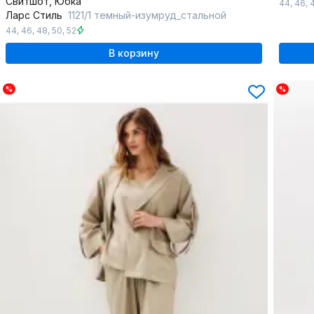
Свитшот, Юбка
44
,
46
,
Ларс Стиль
1121/1 темный-изумруд_стальной
44
,
46
,
48
,
50
,
52
В корзину
%
%