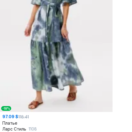
-18%
97.09 $
118.41
Платье
Ларс Стиль
1108