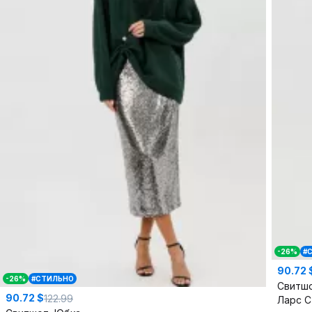
-26%
#
90.72 
-26%
#СТИЛЬНО
Свитшо
90.72 $
122.99
Ларс 