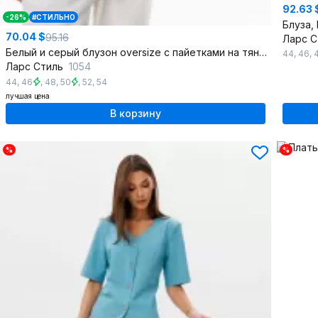
92.63 
-26%
#СТИЛЬНО
Блуза,
70.04 $
95.16
Ларс 
Белый и серый блузон oversize с пайетками на тянущейся основе
44
,
46
,
Ларс Стиль
1054
44
,
46
,
48
,
50
,
52
,
54
лучшая цена
В корзину
%
%