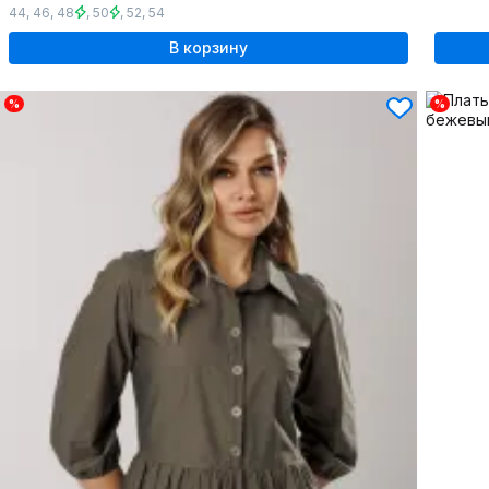
44
,
46
,
48
,
50
,
52
,
54
В корзину
%
%