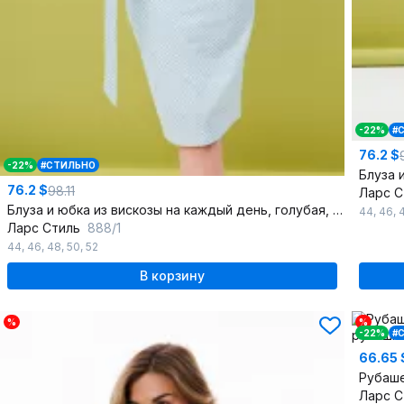
-22%
#
76.2 $
-22%
#СТИЛЬНО
76.2 $
98.11
Ларс 
Блуза и юбка из вискозы на каждый день, голубая, прилегающий силуэт
44
,
46
,
Ларс Стиль
888/1
44
,
46
,
48
,
50
,
52
В корзину
%
%
-22%
#
66.65 
Ларс 