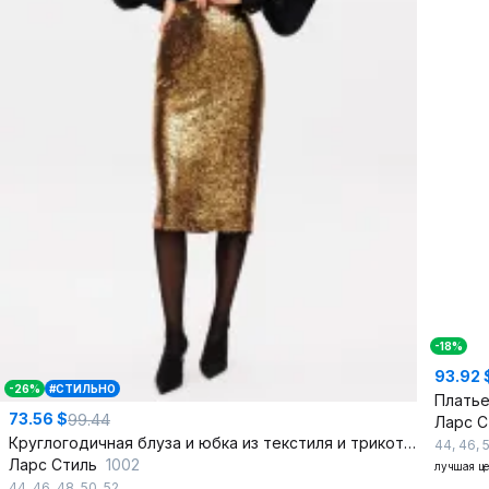
-18%
93.92 
-26%
#СТИЛЬНО
Плать
73.56 $
99.44
Ларс 
Круглогодичная блуза и юбка из текстиля и трикотажа с разрезами
44
,
46
,
Ларс Стиль
1002
лучшая ц
44
,
46
,
48
,
50
,
52