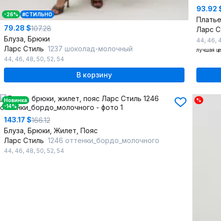
93.92 
-26%
#СТИЛЬНО
Плать
79.28 $
107.28
Ларс 
Блуза, Брюки
44
,
46
,
Ларс Стиль
1237 шоколад-молочный
лучшая ц
44
,
46
,
48
,
50
,
52
,
54
В корзину
Новинка
%
-14%
143.17 $
166.12
Блуза, Брюки, Жилет, Пояс
Ларс Стиль
1246 оттенки_бордо_молочного
44
,
46
,
48
,
50
,
52
,
54