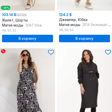
-25%
103.14 $
124.2 $
137.09
Джемпер, Юбка
Жилет, Шорты
Магия моды
2514 бежевый-леопард
Магия моды
2587 беж
48
,
50
,
54
46
,
50
,
52
В корзину
В корзину
%