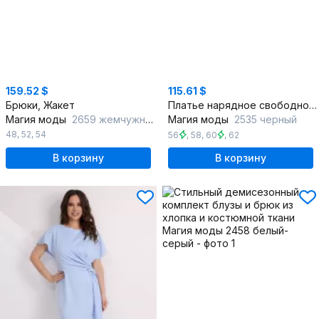
159.52 $
115.61 $
Брюки, Жакет
Платье нарядное свободное из сетки и трикотажа с пайетками
Магия моды
2659 жемчужный
Магия моды
2535 черный
48
,
52
,
54
56
,
58
,
60
,
62
В корзину
В корзину