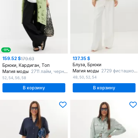
-11%
159.52 $
137.35 $
179.63
Блуза, Брюки
Брюки, Кардиган, Топ
Магия моды
2729 фисташковый, белый
Магия моды
2711 лайм, черный, белый
48
,
50
,
52
,
54
52
,
54
,
56
,
58
В корзину
В корзину