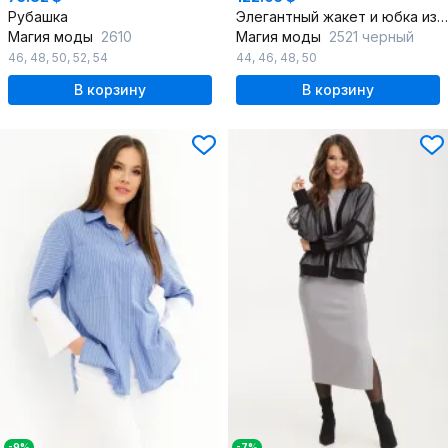
Рубашка
Элегантный жакет и юбка из фактурного трикотажа эффект бархата
Магия моды
2610
Магия моды
2521 черный
46
,
48
,
50
,
52
,
54
44
,
46
,
48
,
50
В корзину
В корзину
-9%
-7%