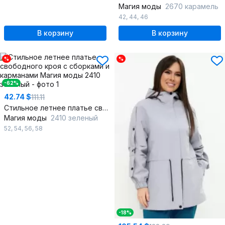
Магия моды
2670 карамель
42
,
44
,
46
В корзину
В корзину
%
%
-62%
42.74 $
111.11
Стильное летнее платье свободного кроя с сборками и карманами
Магия моды
2410 зеленый
52
,
54
,
56
,
58
-18%