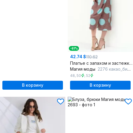
-61%
42.74 $
110.62
Платье с запахом и застежкой на спинке из струящейся ткани
Магия моды
2276 какао_бирюза
48
,
50
,
52
В корзину
В корзину