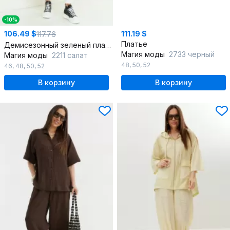
-10%
106.49 $
111.19 $
117.76
Платье
Демисезонный зеленый плащ с капюшоном из текстиля
Магия моды
2733 черный
Магия моды
2211 салат
48
,
50
,
52
46
,
48
,
50
,
52
В корзину
В корзину