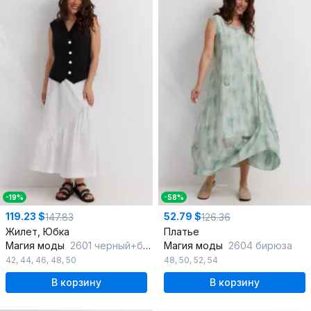
-19%
-58%
119.23 $
52.79 $
147.83
126.36
Жилет, Юбка
Платье
Магия моды
2601 черный+белый
Магия моды
2604 бирюза
42
,
44
,
46
,
48
,
50
48
,
50
,
52
,
54
В корзину
В корзину