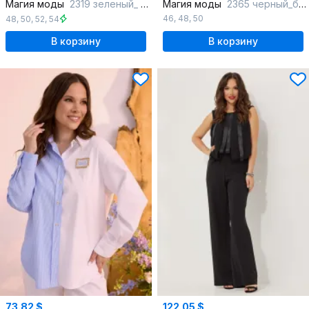
Магия моды
2319 зеленый_ шоколад
Магия моды
2365 черный_беж_принтом
46
,
48
,
50
48
,
50
,
52
,
54
В корзину
В корзину
73.82 $
122.05 $