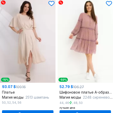
%
%
-15%
-50%
93.07 $
52.79 $
109.16
106.27
Платье
Шифоновое платье A-образного силуэта с бантовой горловиной
Магия моды
2513 шампань
Магия моды
2248 сиренево-салатовый
50
,
52
,
54
,
56
44
,
46
,
48
,
50
лучшая цена