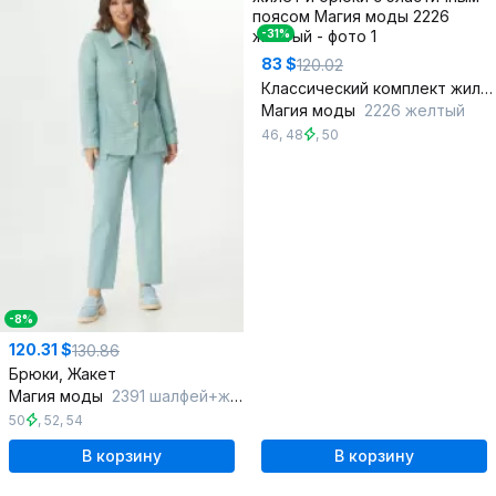
-31%
83 $
120.02
Классический комплект жилет и брюки с эластичным поясом
Магия моды
2226 желтый
46
,
48
,
50
-8%
120.31 $
130.86
Брюки, Жакет
Магия моды
2391 шалфей+желтый
50
,
52
,
54
В корзину
В корзину