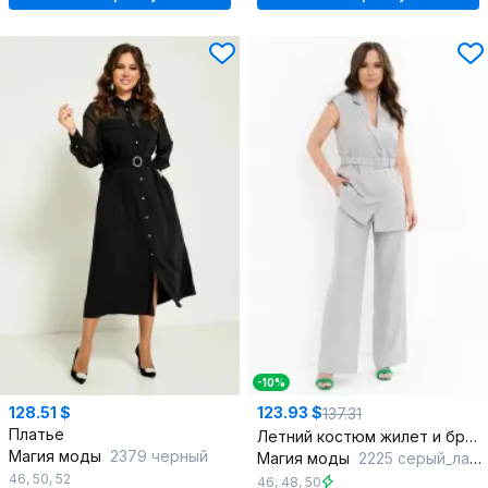
-10%
128.51 $
123.93 $
137.31
Платье
Летний костюм жилет и брюки из мягкой костюмной ткани
Магия моды
2379 черный
Магия моды
2225 серый_лапка
46
,
50
,
52
46
,
48
,
50