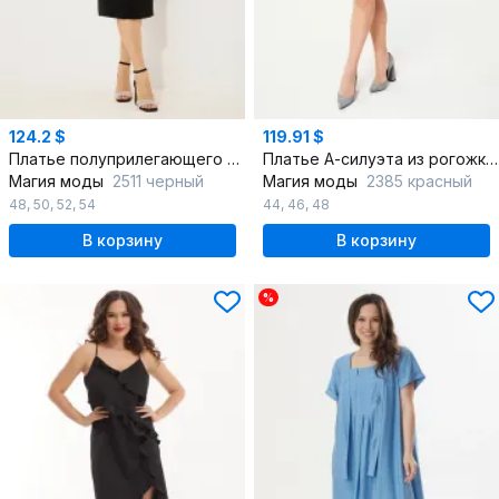
124.2 $
119.91 $
Платье полуприлегающего силуэта из костюмной ткани
Платье А-силуэта из рогожки с брошью и карманами
Магия моды
2511 черный
Магия моды
2385 красный
48
,
50
,
52
,
54
44
,
46
,
48
В корзину
В корзину
%