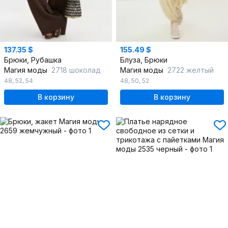
137.35 $
155.49 $
Брюки, Рубашка
Блуза, Брюки
Магия моды
2718 шоколад
Магия моды
2722 желтый
48
,
52
,
54
48
,
50
,
52
В корзину
В корзину