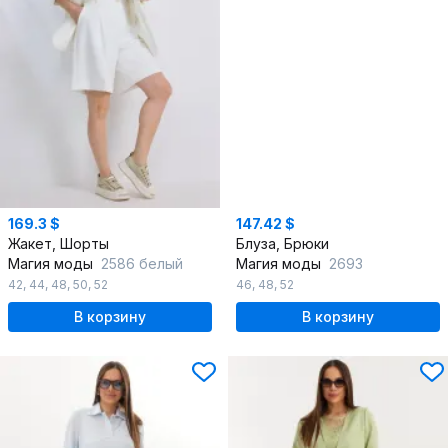
169.3 $
147.42 $
Жакет, Шорты
Блуза, Брюки
Магия моды
2586 белый
Магия моды
2693
42
,
44
,
48
,
50
,
52
46
,
48
,
52
В корзину
В корзину