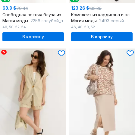
63.9 $
123.26 $
70.44
132.39
Свободная летняя блуза из текстиля с удлиненной манжетой
Комплект из кардигана и платья из фактурного трикотажа
Магия моды
2256 голубой_полоска
Магия моды
2493 серый
48
,
50
,
52
,
54
46
,
48
,
50
,
52
В корзину
В корзину
%