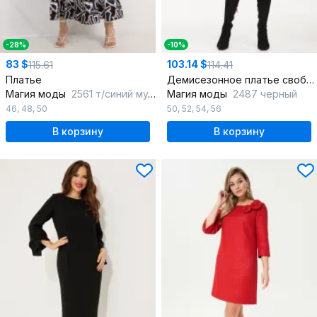
-28%
-10%
83 $
103.14 $
115.61
114.41
Платье
Демисезонное платье свободного кроя с карманами и разрезами
Магия моды
2561 т/синий мультиколор
Магия моды
2487 черный
46
,
48
,
50
50
,
52
,
54
,
56
В корзину
В корзину