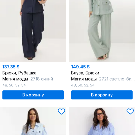
137.35 $
149.45 $
Брюки, Рубашка
Блуза, Брюки
Магия моды
2718 синий
Магия моды
2721 светло-бирюзовый
48
,
50
,
52
,
54
48
,
50
,
52
,
54
В корзину
В корзину