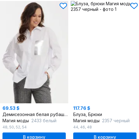
69.53 $
117.76 $
Демисезонная белая рубашка из хлопка с отложным воротником
Блуза, Брюки
Магия моды
2433 белый
Магия моды
2357 черный
48
,
50
,
52
,
54
44
,
46
,
48
В корзину
В корзину