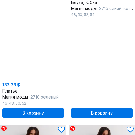
Блуза, Юбка
Магия моды
2715 синий,голубой
48
,
50
,
52
,
54
133.33 $
Платье
Магия моды
2710 зеленый
46
,
48
,
50
,
52
В корзину
В корзину
%
%