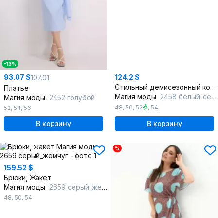
-13%
93.07 $
124.2 $
107.01
Стильный демисезонный комплект блузы и брюк из хлопка и костюмной ткани
Платье
Магия моды
2458 белый-серый
Магия моды
2452 голубой
48
,
50
,
52
,
54
52
,
54
,
56
В корзину
В корзину
%
159.52 $
Брюки, Жакет
Магия моды
2659 серый_жемчуг
48
,
50
,
54