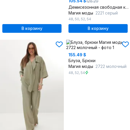
105.54 $
128.29
Демисезонная свободная куртка из текстиля с капюшоном
Магия моды
2221 серый
48
,
50
,
52
,
54
В корзину
В корзину
155.49 $
Блуза, Брюки
Магия моды
2722 молочный
48
,
52
,
54