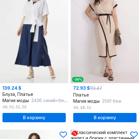
-36%
139.24 $
72.93 $
113.47
Блуза, Платье
Платье
Магия моды
2436 синий+белый
Магия моды
2591 беж
48
,
50
,
52
,
56
46
,
48
,
52
В корзину
В корзину
%