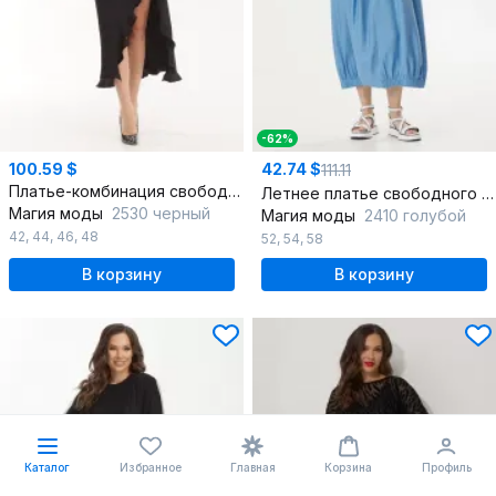
-62%
100.59 $
42.74 $
111.11
Платье-комбинация свободное с боковым разрезом из атласа
Летнее платье свободного силуэта с карманами из текстиля
Магия моды
2530 черный
Магия моды
2410 голубой
42
,
44
,
46
,
48
52
,
54
,
58
В корзину
В корзину
Каталог
Избранное
Главная
Корзина
Профиль