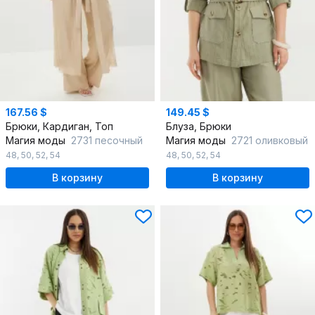
167.56 $
149.45 $
Брюки, Кардиган, Топ
Блуза, Брюки
Магия моды
2731 песочный
Магия моды
2721 оливковый
48
,
50
,
52
,
54
48
,
50
,
52
,
54
В корзину
В корзину