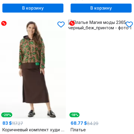
В корзину
В корзину
%
%
-29%
-18%
83 $
68.77 $
117.27
84.29
Коричневый комплект худи и юбки из трикотажа
Платье