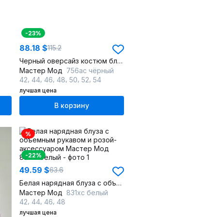
-23%
88.18 $
115.2
Черный оверсайз костюм блузы и палаццо из струящейся ткани
Мастер Мод
756ас чёрный
,
,
,
,
,
,
42
44
46
48
50
52
54
лучшая цена
В корзину
%
-22%
49.59 $
63.6
Белая нарядная блуза с объемным рукавом и розой-аксессуаром
Мастер Мод
831хс белый
,
,
,
42
44
46
48
лучшая цена