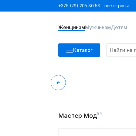
+375 (29) 205 80 58 - все страны
Женщинам
Мужчинам
Детям
Каталог
84
Мастер Мод