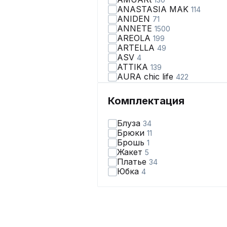
ANASTASIA MAK
114
ANIDEN
71
ANNETE
1500
AREOLA
199
ARTELLA
49
ASV
4
ATTIKA
139
AURA chic life
422
AVA fashion
28
AVE RARA
99
Комплектация
AVEEVA
66
AVRIL
2
Блуза
34
AXXA
67
Брюки
11
Abbi
110
Брошь
1
Achosa
40
Жакет
5
Aira Style
123
Платье
34
Alani Collection
167
Юбка
4
Alena Goretskaya
65
Algranda
321
Allma
2
Allure
3
Almirastyle
178
AltaModa
71