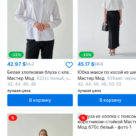
-22%
-23%
42.97 $
45.17 $
55.2
58.8
Белая хлопковая блуза с классическим воротником и длинным рукавом
Мастер Мод
822хс белый_черные_пуговицы
Мастер Мод
839амс чёрн
,
,
,
,
,
,
,
,
42
44
46
48
42
44
46
48
50
52
лучшая цена
лучшая цена
В корзину
В корзину
%
%