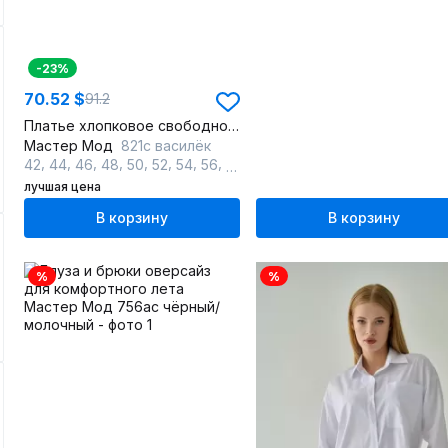
-23%
70.52 $
91.2
Платье хлопковое свободного силуэта с карманами
Мастер Мод
821с василёк
,
,
,
,
,
,
,
,
,
,
42
44
46
48
50
52
54
56
58
60
62
лучшая цена
В корзину
В корзину
%
%