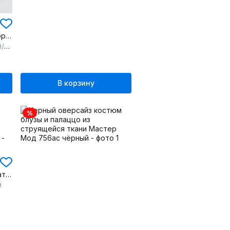
Черный комплект блузы и брюк оверсайз из текстиля
рд
В корзину
%
Нарядное приталенное платье из текстиля с шнуровкой и стразами
й