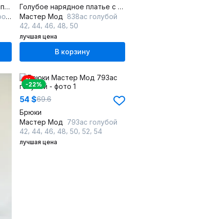
Платье свободного кроя с поясом миди и асимметричным низом
Голубое нарядное платье с шнуровкой и стразы
вый
Мастер Мод
838ас голубой
,
,
,
,
42
44
46
48
50
лучшая цена
В корзину
%
-22%
54 $
69.6
Брюки
Мастер Мод
793ас голубой
,
,
,
,
,
,
42
44
46
48
50
52
54
лучшая цена