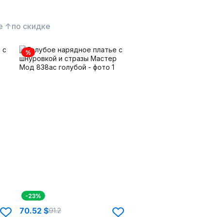
е ↑
по скидке
%
-23%
70.52 $
91.2