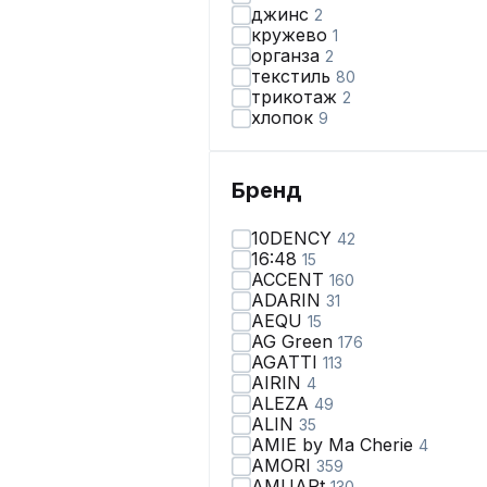
джинс
2
кружево
1
органза
2
текстиль
80
трикотаж
2
хлопок
9
Бренд
10DENCY
42
16:48
15
ACCENT
160
ADARIN
31
AEQU
15
AG Green
176
AGATTI
113
AIRIN
4
ALEZA
49
ALIN
35
AMIE by Ma Сherie
4
AMORI
359
AMUARt
130