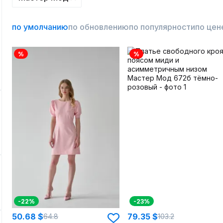
по умолчанию
по обновлению
по популярности
по цен
%
%
-22%
-23%
50.68 $
79.35 $
64.8
103.2