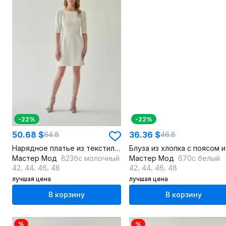
-22%
-22%
50.68 $
36.36 $
64.8
46.8
Нарядное платье из текстиля с бантами и глубоким вырезом
Мастер Мод
823бс молочный
Мастер Мод
670с белый
,
,
,
,
,
,
42
44
46
48
42
44
46
48
лучшая цена
лучшая цена
В корзину
В корзину
%
%