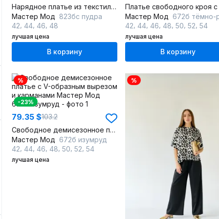
Нарядное платье из текстиля с бантом и вырезом на спине
Мастер Мод
823бс пудра
Мастер Мод
672б тёмно-розо
,
,
,
,
,
,
,
,
,
42
44
46
48
42
44
46
48
50
52
54
лучшая цена
лучшая цена
В корзину
В корзину
%
%
-23%
79.35 $
103.2
Свободное демисезонное платье с V-образным вырезом и карманами
Мастер Мод
672б изумруд
,
,
,
,
,
,
42
44
46
48
50
52
54
лучшая цена