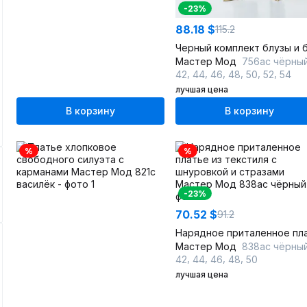
-23%
88.18 $
115.2
Мастер Мод
756ас чёрный/леопа
,
,
,
,
,
,
42
44
46
48
50
52
54
лучшая цена
В корзину
В корзину
%
%
-23%
70.52 $
91.2
Мастер Мод
838ас чёрны
,
,
,
,
42
44
46
48
50
лучшая цена