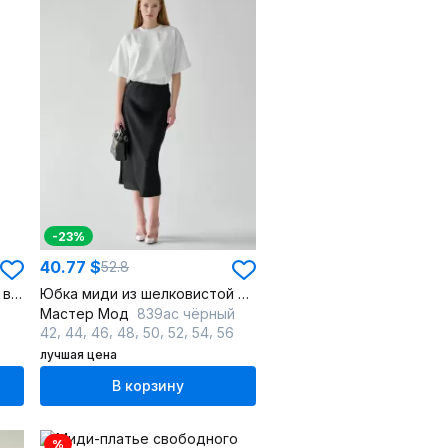
-23%
40.77 $
52.8
Блуза из хлопка с поясом и воротником-стойкой
Юбка миди из шелковистой ткани по косой с потайной резинкой
Мастер Мод
839ас чёрный
,
,
,
,
,
,
,
42
44
46
48
50
52
54
56
лучшая цена
В корзину
%