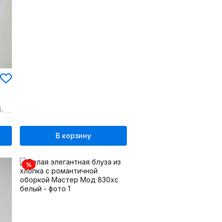
,
,
,
4
56
58
60
В корзину
%