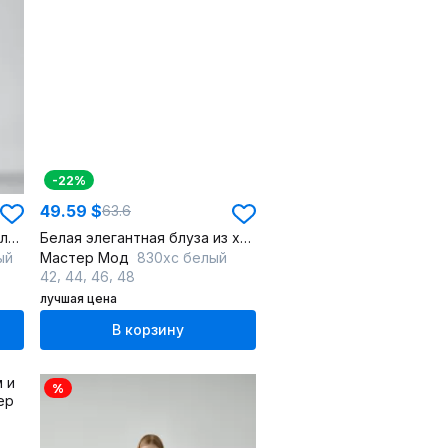
-22%
49.59 $
63.6
Юбка макси по косой из шелковистой ткани
Белая элегантная блуза из хлопка с романтичной оборкой
ый
Мастер Мод
830хс белый
,
,
,
42
44
46
48
лучшая цена
В корзину
%