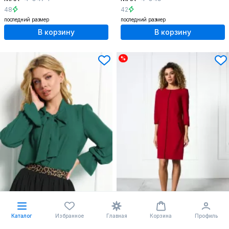
48
42
последний размер
последний размер
В корзину
В корзину
%
-16%
ПОДАРОК
Каталог
Избранное
Главная
Корзина
Профиль
72.24 $
78.24 $