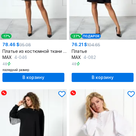
-17%
-27%
ПОДАРОК
78.46 $
76.21 $
95.08
104.65
Платье из костюмной ткани с накладными карманами
Платье
MAX
4-046
MAX
4-082
48
48
последний размер
В корзину
В корзину
%
%