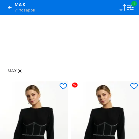
MAX
1
71 товаров
MAX
%