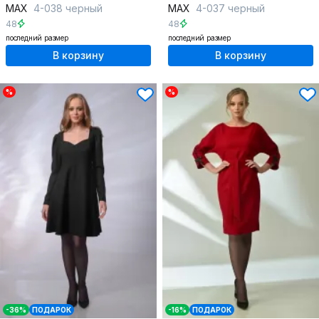
MAX
4-038 черный
MAX
4-037 черный
48
48
последний размер
последний размер
В корзину
В корзину
%
%
-36%
ПОДАРОК
-16%
ПОДАРОК