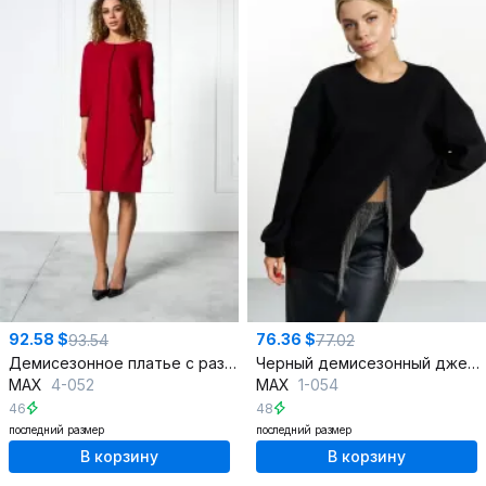
92.58 $
76.36 $
93.54
77.02
Демисезонное платье с разрезами и карманами
Черный демисезонный джемпер из трикотажа с декоративными элементами
MAX
4-052
MAX
1-054
46
48
последний размер
последний размер
В корзину
В корзину