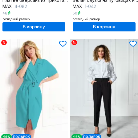
Платье оверсайз из трикотажа с бахромой и съёмным декором
Белая блузка на пуговицах из хлопка и текстиля
MAX
4-082
MAX
1-042
48
50
последний размер
последний размер
В корзину
В корзину
%
%
-16%
ПОДАРОК
-16%
ПОДАРОК