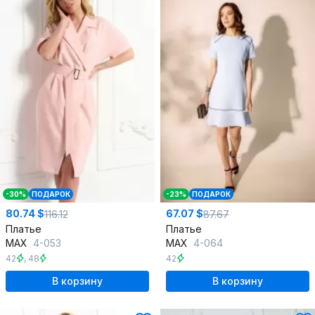
-30%
ПОДАРОК
-23%
ПОДАРОК
80.74 $
67.07 $
116.12
87.67
Платье
Платье
MAX
4-053
MAX
4-064
42
,
48
42
В корзину
В корзину