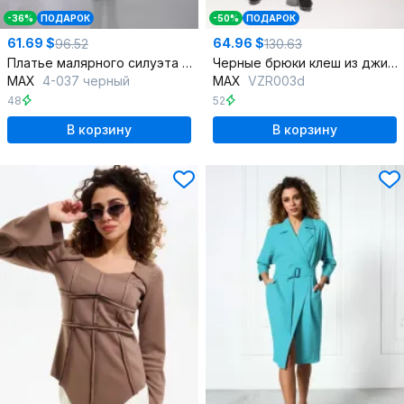
-36%
ПОДАРОК
-50%
ПОДАРОК
61.69 $
64.96 $
96.52
130.63
Платье малярного силуэта с разрезом и съемным поясом
Черные брюки клеш из джинса и хлопка с карманами
MAX
4-037 черный
MAX
VZR003d
48
52
В корзину
В корзину