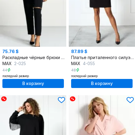
75.76 $
87.89 $
Раскладные чёрные брюки со складками и молниями
Платье приталенного силуэта из костюмной ткани
MAX
2-025
MAX
4-055
44
48
последний размер
последний размер
В корзину
В корзину
%
%