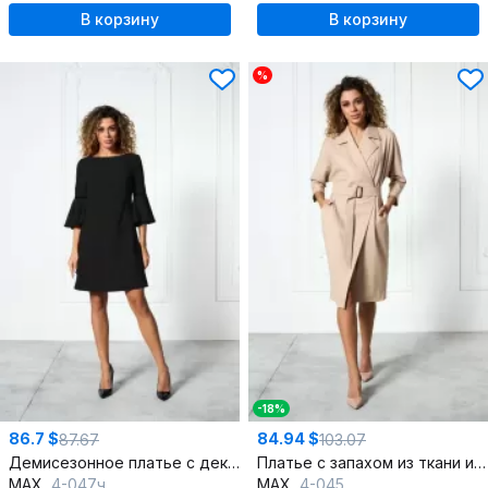
В корзину
В корзину
%
-18%
86.7 $
84.94 $
87.67
103.07
Демисезонное платье с декоративными складками и рельефами
Платье с запахом из ткани и бортовой застежкой
MAX
4-047ч
MAX
4-045