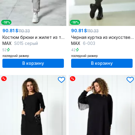
-18%
-18%
90.81 $
90.81 $
110.33
110.33
Костюм брюки и жилет из трикотажной ткани на каждый день
Черная куртка из искусственной замши с асимметричной застежкой
MAX
S015 серый
MAX
6-003
52
42
последний размер
последний размер
В корзину
В корзину
%
%