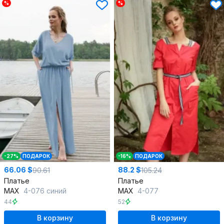
%
%
-27%
ПОДАРОК
-16%
ПОДАРОК
66.06 $
88.2 $
90.61
105.24
Платье
Платье
MAX
4-076 синий
MAX
4-077
44
52
В корзину
В корзину