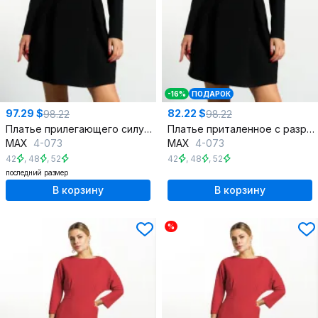
-16%
ПОДАРОК
97.29 $
82.22 $
98.22
98.22
Платье прилегающего силуэта с разрезами и вытачками
Платье приталенное с разрезом и глубокими складками
MAX
4-073
MAX
4-073
42
,
48
,
52
42
,
48
,
52
последний размер
В корзину
В корзину
%