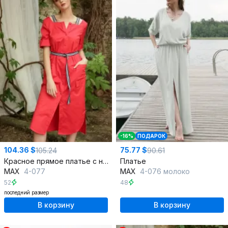
-16%
ПОДАРОК
104.36 $
75.77 $
105.24
90.61
Красное прямое платье с нагрудными вытачками и накладными карманами
Платье
MAX
4-077
MAX
4-076 молоко
52
48
последний размер
В корзину
В корзину