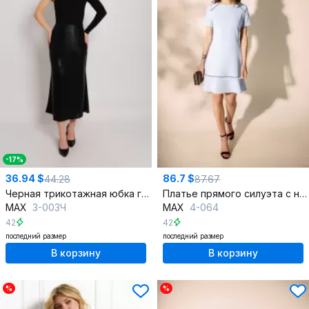
-17%
36.94 $
86.7 $
44.28
87.67
Черная трикотажная юбка годе с потайной молнией
Платье прямого силуэта с нагрудными вытачками и воланом
MAX
3-003Ч
MAX
4-064
42
42
последний размер
последний размер
В корзину
В корзину
%
%