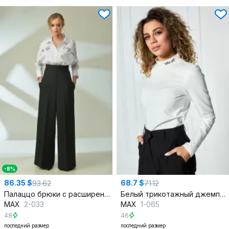
-8%
86.35 $
68.7 $
93.62
71.12
Палаццо брюки с расширенными низом из текстиля
Белый трикотажный джемпер с воротником-стойкой и декоративной печатью
MAX
2-033
MAX
1-065
48
46
последний размер
последний размер