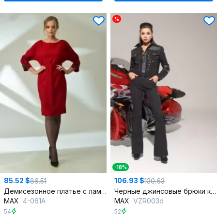
%
-18%
85.52 $
106.93 $
86.51
130.63
Демисезонное платье с лампасами и разрезами по бокам
Черные джинсовые брюки клеш с ремнем и карманами
MAX
4-061А
MAX
VZR003d
54
52