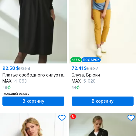
-27%
ПОДАРОК
92.58 $
72.41 $
93.54
99.37
Платье свободного силуэта с карманами и V-воротом
Блуза, Брюки
MAX
4-063
MAX
5-020
46
54
последний размер
В корзину
В корзину
%