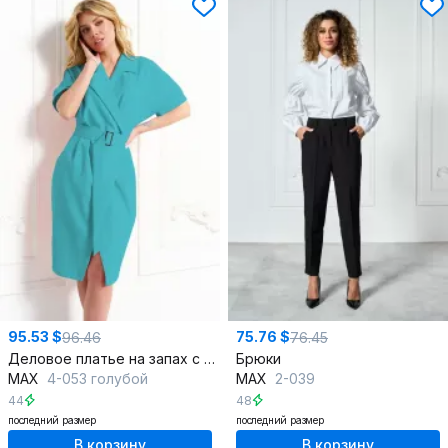
95.53 $
75.76 $
96.46
76.45
Деловое платье на запах с карманами и двубортной застёжкой
Брюки
MAX
4-053 голубой
MAX
2-039
44
48
последний размер
последний размер
В корзину
В корзину