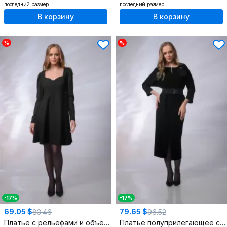
последний размер
последний размер
В корзину
В корзину
%
%
-17%
-17%
69.05 $
79.65 $
83.46
96.52
Платье с рельефами и объёмным рукавом, текстиль, черное
Платье полуприлегающее с разрезами и съемным поясом