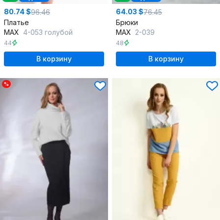
80.74 $
64.03 $
96.46
76.45
Платье
Брюки
MAX
4-053 голубой
MAX
2-039
44
48
В корзину
В корзину
%