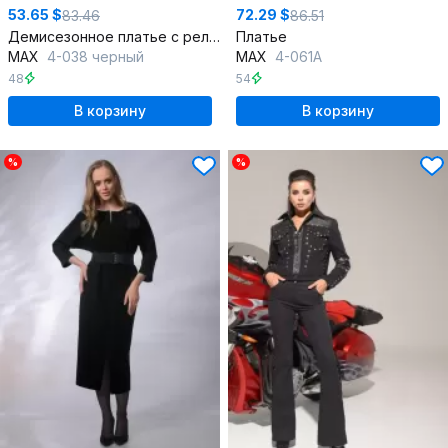
53.65 $
72.29 $
83.46
86.51
Демисезонное платье с рельефами и объемным рукавом
Платье
MAX
4-038 черный
MAX
4-061А
48
54
В корзину
В корзину
%
%