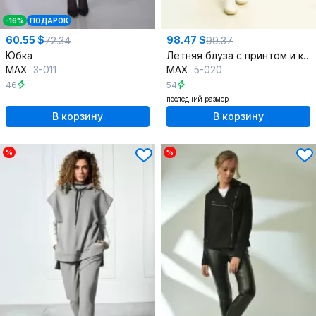
-16%
ПОДАРОК
60.55 $
98.47 $
72.34
99.37
Юбка
Летняя блуза с принтом и коротким рукавом
MAX
3-011
MAX
5-020
46
54
последний размер
В корзину
В корзину
%
%