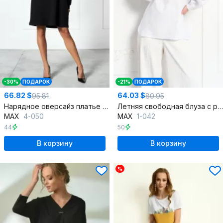
-30%
ПОДАРОК
-21%
ПОДАРОК
66.82 $
64.03 $
95.81
80.95
Нарядное оверсайз платье из трикотажной ткани
Летняя свободная блуза с рельефами из хлопка
MAX
4-050
MAX
1-042
44
50
В корзину
В корзину
%