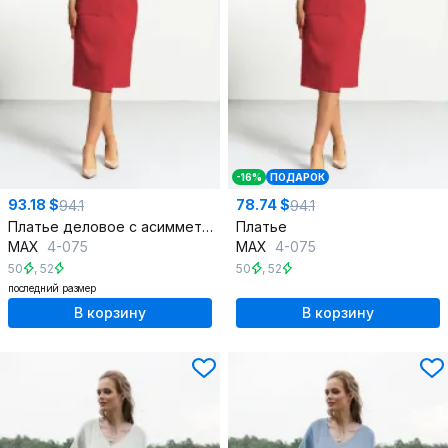
-16%
ПОДАРОК
93.18 $
78.74 $
94.1
94.1
Платье деловое с асимметричным низом и складками
Платье
MAX
4-075
MAX
4-075
50
,
52
50
,
52
последний размер
В корзину
В корзину