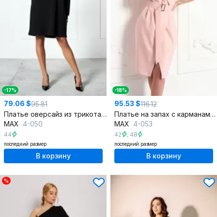
-17%
-18%
79.06 $
95.53 $
95.81
116.12
Платье оверсайз из трикотажного материала с декором
Платье на запах с карманами и боковыми складками
MAX
4-050
MAX
4-053
44
42
,
48
последний размер
последний размер
В корзину
В корзину
%