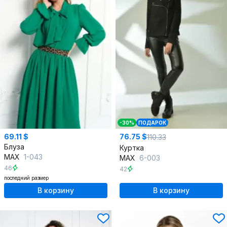
-30%
ПОДАРОК
69.11 $
76.75 $
110.33
Блуза
Куртка
MAX
1-043
MAX
6-003
46
42
последний размер
В корзину
В корзину