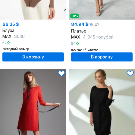
-11%
66.35 $
84.94 $
95.42
Блуза
Платье
MAX
S030
MAX
4-045 голубой
52
54
последний размер
последний размер
В корзину
В корзину