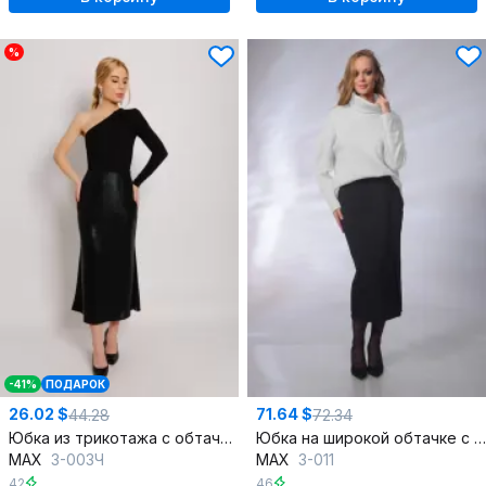
%
-41%
ПОДАРОК
26.02 $
71.64 $
44.28
72.34
Юбка из трикотажа с обтачкой и потайной молнией
Юбка на широкой обтачке с разрезом и декоративными клапанами
MAX
3-003Ч
MAX
3-011
42
46