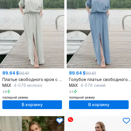
89.64 $
89.64 $
90.61
90.61
Платье свободного кроя с рукавом летучая мышь и карманами
Голубое платье свободного кроя с карманами и разрезом
MAX
4-076 молоко
MAX
4-076 синий
48
44
последний размер
последний размер
В корзину
В корзину
%