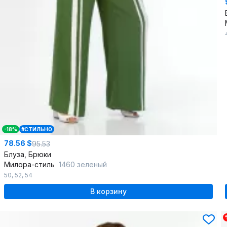
-18%
#СТИЛЬНО
78.56 $
95.53
Блуза, Брюки
Милора-стиль
1460 зеленый
50
,
52
,
54
В корзину