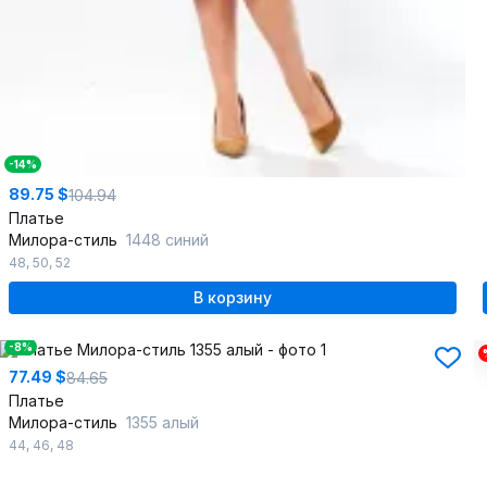
-14%
89.75 $
104.94
Платье
Милора-стиль
1448 синий
48
,
50
,
52
В корзину
-8%
77.49 $
84.65
Платье
Милора-стиль
1355 алый
44
,
46
,
48