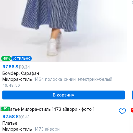
-18%
#СТИЛЬНО
97.86 $
119.34
Бомбер, Сарафан
Милора-стиль
1464 полоска_синий_электрик+белый
46
,
48
,
50
В корзину
-9%
92.58 $
101.41
Платье
Милора-стиль
1473 айвори