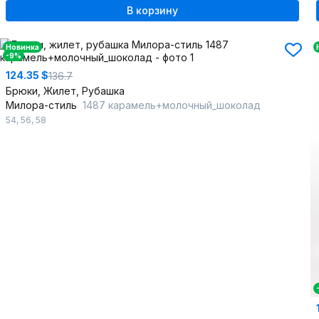
В корзину
Новинка
-9%
124.35 $
136.7
Брюки, Жилет, Рубашка
Милора-стиль
1487 карамель+молочный_шоколад
54
,
56
,
58