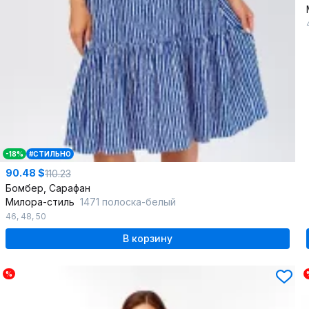
-18%
#СТИЛЬНО
90.48 $
110.23
Бомбер, Сарафан
Милора-стиль
1471 полоска-белый
46
,
48
,
50
В корзину
%