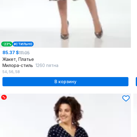
-23%
#СТИЛЬНО
85.37 $
111.05
Жакет, Платье
Милора-стиль
1260 пятна
54
,
56
,
58
В корзину
%