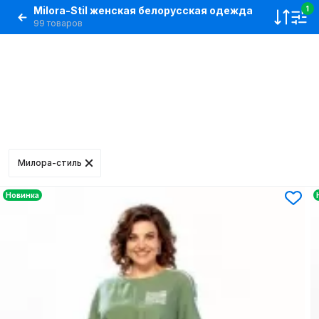
Milora-Stil женская белорусская одежда
1
99 товаров
Милора-стиль
Новинка