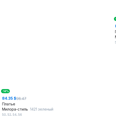
-14%
84.35 $
98.47
Платье
Милора-стиль
1421 зеленый
50
,
52
,
54
,
56