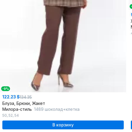
-9%
122.23 $
134.35
Блуза, Брюки, Жакет
Милора-стиль
1489 шоколад+клетка
50
,
52
,
54
В корзину