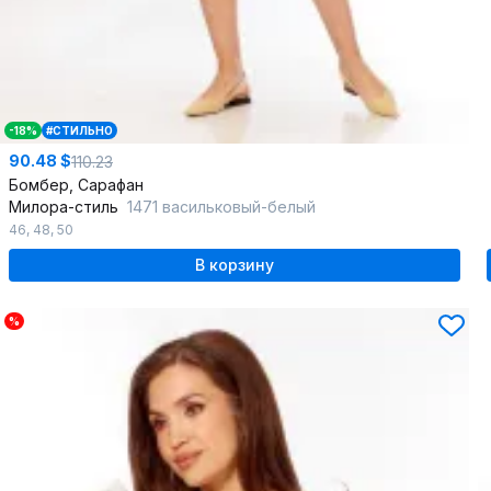
-18%
#СТИЛЬНО
90.48 $
110.23
Бомбер, Сарафан
Милора-стиль
1471 васильковый-белый
46
,
48
,
50
В корзину
%