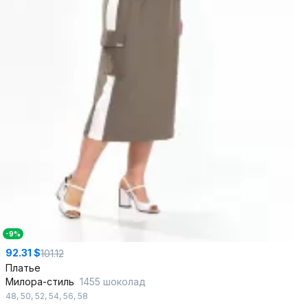
-9%
92.31 $
101.12
Платье
Милора-стиль
1455 шоколад
48
,
50
,
52
,
54
,
56
,
58