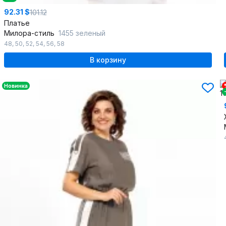
92.31 $
101.12
Платье
Милора-стиль
1455 зеленый
48
,
50
,
52
,
54
,
56
,
58
В корзину
Новинка