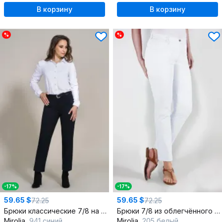
В корзину
В корзину
%
%
-17%
-17%
59.65 $
59.65 $
72.25
72.25
Брюки классические 7/8 на молнии пояс резинка
Брюки 7/8 из облегчённого джинса с эластичностью
Mirolia
941 синий
Mirolia
205 белый