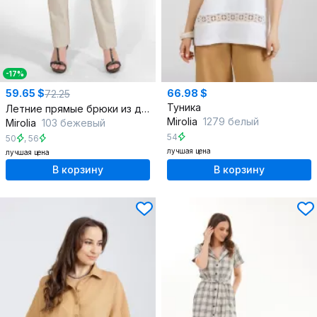
-17%
59.65 $
66.98 $
72.25
Туника
Летние прямые брюки из джинса без пояса
Mirolia
1279 белый
Mirolia
103 бежевый
54
50
,
56
лучшая цена
лучшая цена
В корзину
В корзину