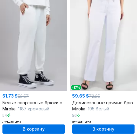
-17%
51.73 $
59.65 $
52.57
72.25
Белые спортивные брюки с карманами, тесьмой и манжетом
Демисезонные прямые брюки из джинса и хлопка
Mirolia
1187 кремовый
Mirolia
195 белый
54
56
лучшая цена
лучшая цена
В корзину
В корзину