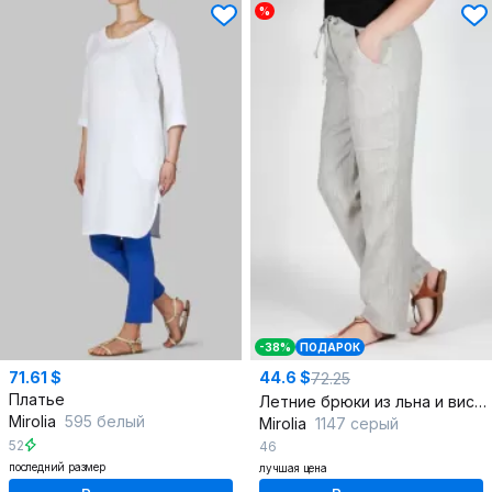
%
-38%
ПОДАРОК
71.61 $
44.6 $
72.25
Платье
Летние брюки из льна и вискозы свободного кроя
Mirolia
595 белый
Mirolia
1147 серый
52
46
последний размер
лучшая цена