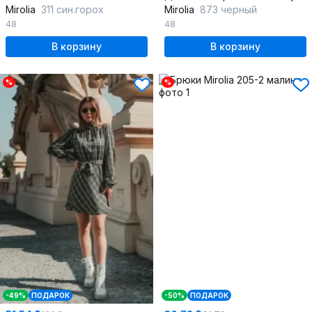
Mirolia
311 син.горох
Mirolia
873 черный
48
48
В корзину
В корзину
%
%
-49%
ПОДАРОК
-50%
ПОДАРОК