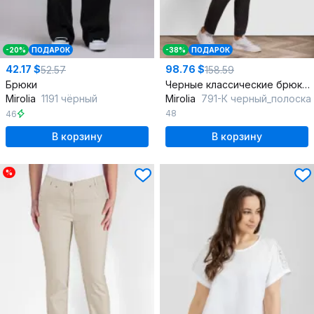
-20%
ПОДАРОК
-38%
ПОДАРОК
42.17 $
98.76 $
52.57
158.59
Брюки
Черные классические брюки 7/8 с карманами и резинкой
Mirolia
1191 чёрный
Mirolia
791-К черный_полоска
48
46
В корзину
В корзину
%