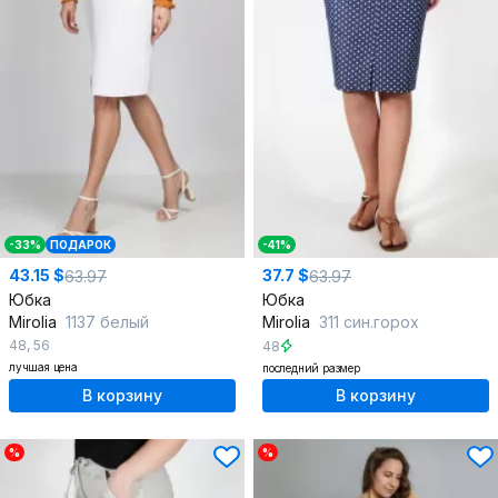
-33%
ПОДАРОК
-41%
43.15 $
37.7 $
63.97
63.97
Юбка
Юбка
Mirolia
1137 белый
Mirolia
311 син.горох
48
,
56
48
лучшая цена
последний размер
В корзину
В корзину
%
%