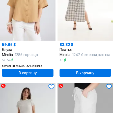
59.65 $
83.82 $
Блуза
Платье
Mirolia
1285 горчица
Mirolia
1247 бежевая_клетка
52-54
46
последний размер
лучшая цена
В корзину
В корзину
%
%