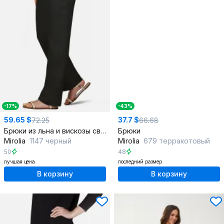
-17%
-43%
59.65 $
37.7 $
72.25
66.68
Брюки из льна и вискозы свободные прямые с карманами
Брюки
Mirolia
1147 черный
Mirolia
679 терракотовый
50
48
лучшая цена
последний размер
В корзину
В корзину