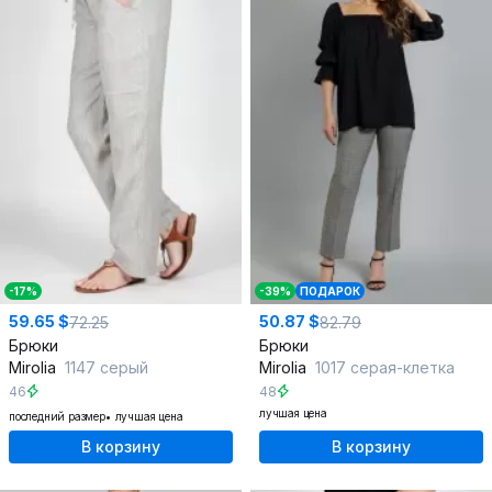
-17%
-39%
ПОДАРОК
59.65 $
50.87 $
72.25
82.79
Брюки
Брюки
Mirolia
1147 серый
Mirolia
1017 серая-клетка
46
48
лучшая цена
последний размер
лучшая цена
В корзину
В корзину