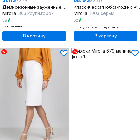
51.11 $
68.19 $
72.25
82.79
Демисезонные зауженные брюки из джинса со эластаном
Классическая юбка-годе с «ёлочкой» и застежкой на молнию
Mirolia
303 крупн.горох
Mirolia
1003 серый
58
52
лучшая цена
последний размер
лучшая цена
В корзину
В корзину
%
%