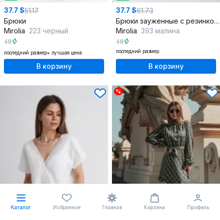
37.7 $
37.7 $
51.17
61.73
Брюки
Брюки зауженные с резинкой на лето из джинса
Mirolia
223 черный
Mirolia
393 малина
48
48
последний размер
последний размер
лучшая цена
В корзину
В корзину
%
Каталог
Избранное
Главная
Корзина
Профиль