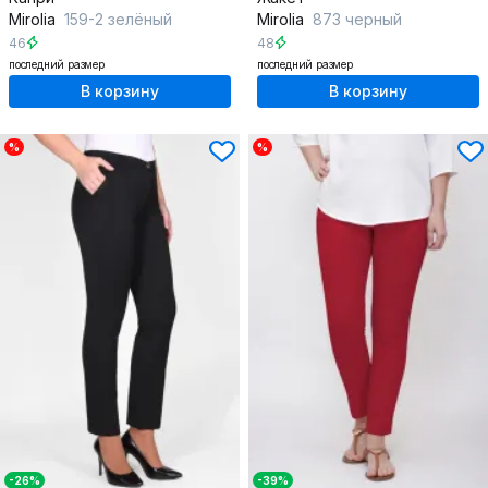
Mirolia
159-2 зелёный
Mirolia
873 черный
46
48
последний размер
последний размер
В корзину
В корзину
%
%
-26%
-39%