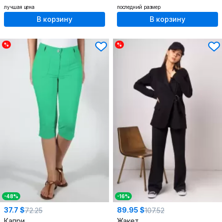
лучшая цена
последний размер
В корзину
В корзину
%
%
-48%
-16%
37.7 $
89.95 $
72.25
107.52
Капри
Жакет