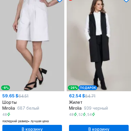
-8%
-26%
ПОДАРОК
59.65 $
62.54 $
64.51
84.71
Шорты
Жилет
Mirolia
687 белый
Mirolia
939 черный
48
48
,
52
,
54
последний размер
лучшая цена
В корзину
В корзину