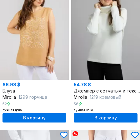
66.98 $
54.78 $
Блуза
Джемпер с сетчатым и текстурным акцентом стиль на каждый день
Mirolia
1299 горчица
Mirolia
1219 кремовый
52
56
лучшая цена
лучшая цена
В корзину
В корзину
%