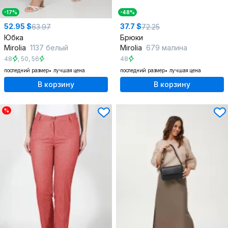
-17%
-48%
52.95 $
37.7 $
63.97
72.25
Юбка
Брюки
Mirolia
1137 белый
Mirolia
679 малина
48
,
50
,
56
48
последний размер
лучшая цена
последний размер
лучшая цена
В корзину
В корзину
%