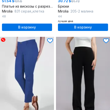
51.54 $
30.72 $
101.6
61.73
Платье из вискозы с разрезом и поясом
Брюки
Mirolia
831 серая_клетка
Mirolia
205-2 малина
48
44
лучшая цена
В корзину
В корзину
%