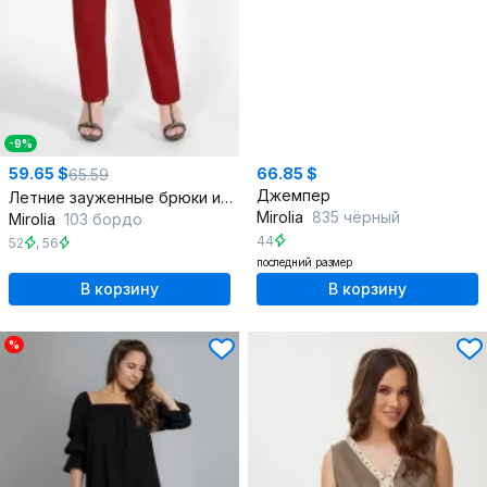
-9%
59.65 $
66.85 $
65.59
Джемпер
Летние зауженные брюки из джинса с эластаном
Mirolia
835 чёрный
Mirolia
103 бордо
44
52
,
56
последний размер
В корзину
В корзину
%