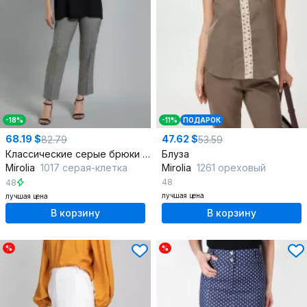
-18%
-11%
ПОДАРОК
68.19 $
47.62 $
82.79
53.59
Классические серые брюки со стрелками 7/8
Блуза
Mirolia
1017 серая-клетка
Mirolia
1261 ореховый
48
48
лучшая цена
лучшая цена
В корзину
В корзину
%
%