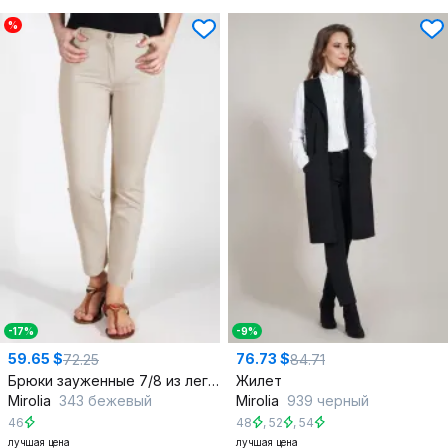
%
-17%
-9%
59.65 $
76.73 $
72.25
84.71
Брюки зауженные 7/8 из легкого джинса с эластиком
Жилет
Mirolia
343 бежевый
Mirolia
939 черный
46
48
,
52
,
54
лучшая цена
лучшая цена