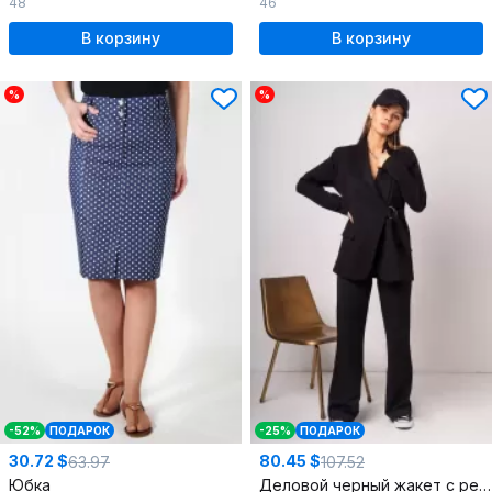
48
46
В корзину
В корзину
%
%
-52%
ПОДАРОК
-25%
ПОДАРОК
30.72 $
80.45 $
63.97
107.52
Юбка
Деловой черный жакет с рельефами и поясом