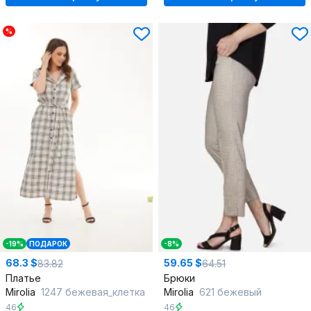
%
-19%
ПОДАРОК
-8%
68.3 $
59.65 $
83.82
64.51
Платье
Брюки
Mirolia
1247 бежевая_клетка
Mirolia
621 бежевый
46
46