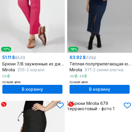
-17%
-18%
51.11 $
63.92 $
61.73
77.52
Брюки 7/8 зауженные из джинса с эластаном
Тёплая полуприлегающая юбка миди с кокетками и застежкой
Mirolia
205-2 коралл
Mirolia
971-2 синяя клетка
56
46
,
48
лучшая цена
лучшая цена
В корзину
В корзину
%
%