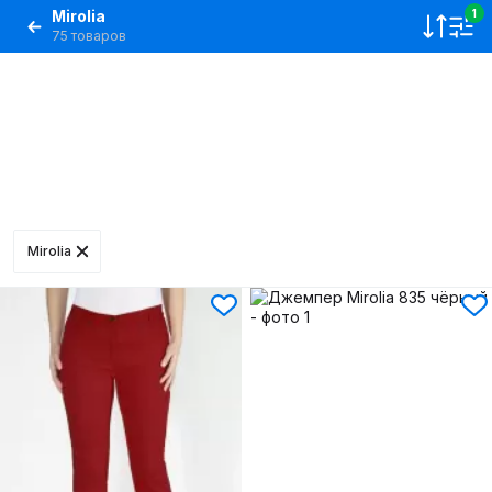
Mirolia
1
75 товаров
Mirolia