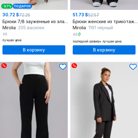
-57%
ПОДАРОК
30.72 $
51.73 $
72.25
52.57
Брюки 7/8 зауженные из эластичного джинса
Брюки женские из трикотажа с отстрочкой и карманами
Mirolia
205 василек
Mirolia
1191 чёрный
46
46
лучшая цена
последний размер
лучшая цена
В корзину
В корзину
%
%