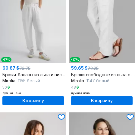
-17%
-17%
60.87 $
59.65 $
73.75
72.25
Брюки-бананы из льна и вискозы с эффектом мятости
Брюки свободные из льна с эффектом мятости и шнурком
Mirolia
1155 белый
Mirolia
1147 белый
50
48
лучшая цена
лучшая цена
В корзину
В корзину