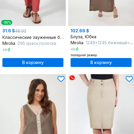
-35%
31.6 $
102.66 $
48.92
Блуза, Юбка
Классические зауженные брюки из хлопка для демисезона
Mirolia
1249+1245 бежевый+ореховый
Mirolia
295 красн.полоска
46
46
последний размер
В корзину
В корзину
%