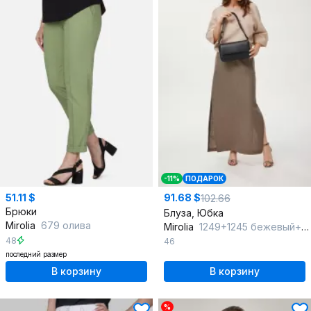
-11%
ПОДАРОК
51.11 $
91.68 $
102.66
Брюки
Блуза, Юбка
Mirolia
679 олива
Mirolia
1249+1245 бежевый+ореховый
48
46
последний размер
В корзину
В корзину
%