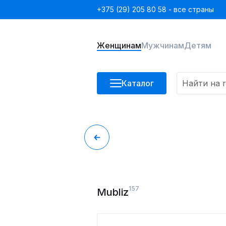
+375 (29) 205 80 58 - все страны
Женщинам
Мужчинам
Детям
Каталог
157
Mubliz