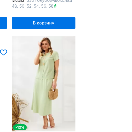
Mubliz
330 голубой-шоколад
,
,
,
,
,
48
50
52
54
56
58
В корзину
-13%