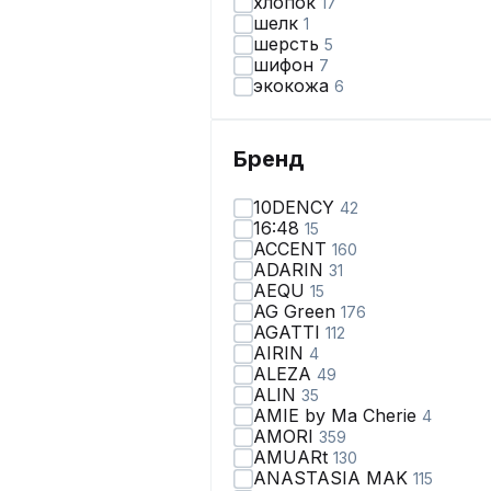
хлопок
17
шелк
1
шерсть
5
шифон
7
экокожа
6
Бренд
10DENCY
42
16:48
15
ACCENT
160
ADARIN
31
AEQU
15
AG Green
176
AGATTI
112
AIRIN
4
ALEZA
49
ALIN
35
AMIE by Ma Сherie
4
AMORI
359
AMUARt
130
ANASTASIA MAK
115