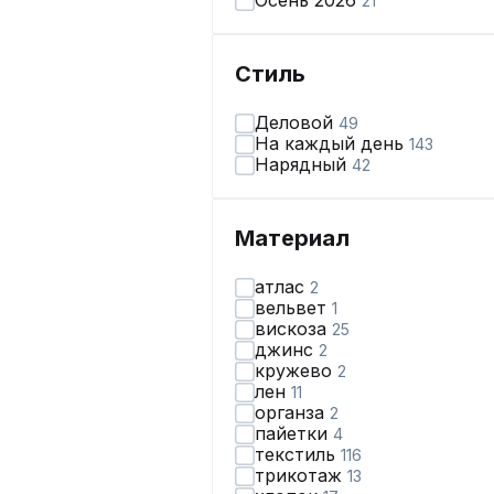
Осень 2026
21
Стиль
Деловой
49
На каждый день
143
Нарядный
42
Материал
атлас
2
вельвет
1
вискоза
25
джинс
2
кружево
2
лен
11
органза
2
пайетки
4
текстиль
116
трикотаж
13