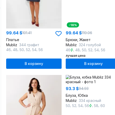
-16%
99.64 $
99.64 $
101.41
119.06
Платье
Брюки, Жакет
Mubliz
344 графит
Mubliz
324 голубой
,
,
,
,
,
,
,
,
,
,
46
48
50
52
54
56
46
48
50
52
54
56
лучшая цена
В корзину
В корзину
93.3 $
94.93
Блуза, Юбка
Mubliz
334 красный
,
,
,
,
,
50
52
54
56
58
60