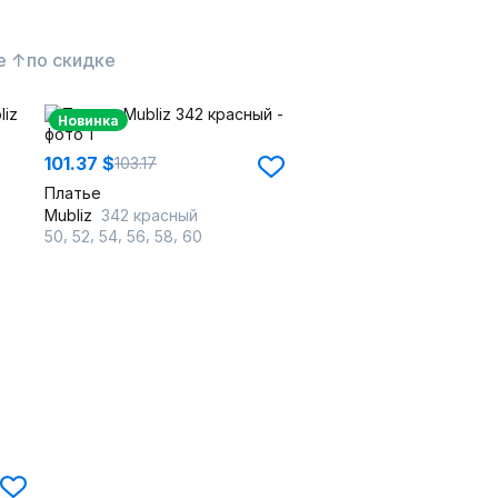
е ↑
по скидке
Новинка
101.37 $
103.17
Платье
Mubliz
342 красный
,
,
,
,
,
50
52
54
56
58
60