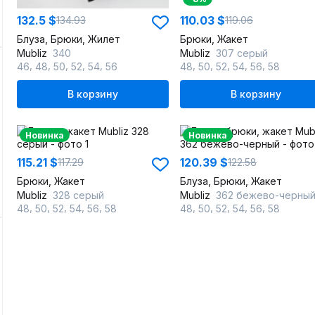
132.5 $
110.03 $
134.93
119.06
Блуза, Брюки, Жилет
Брюки, Жакет
Mubliz
340
Mubliz
307 серый
,
,
,
,
,
,
,
,
,
,
46
48
50
52
54
56
48
50
52
54
56
58
В корзину
В корзину
Новинка
Новинка
115.21 $
120.39 $
117.29
122.58
Брюки, Жакет
Блуза, Брюки, Жакет
Mubliz
328 серый
Mubliz
362 бежево-черны
,
,
,
,
,
,
,
,
,
,
48
50
52
54
56
58
48
50
52
54
56
58