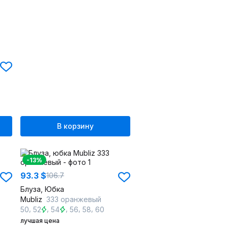
В корзину
-13%
93.3 $
106.7
Блуза, Юбка
Mubliz
333 оранжевый
,
,
,
,
,
50
52
54
56
58
60
лучшая цена