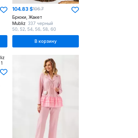
104.83 $
106.7
Брюки, Жакет
Mubliz
337 черный
,
,
,
,
,
50
52
54
56
58
60
В корзину
й