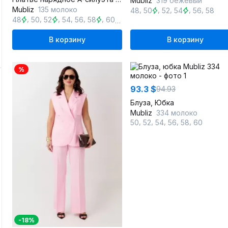
Mubliz
319 бежевый
Mubliz
135 молоко
,
,
,
,
,
48
50
52
54
56
58
,
,
,
,
,
,
,
,
48
50
52
54
56
58
60
62
64
В корзину
В корзину
%
93.3 $
94.93
Блуза, Юбка
Mubliz
334 молоко
,
,
,
,
,
50
52
54
56
58
60
-18%