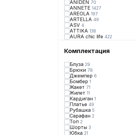
ANIDEN
70
ANNETE
1427
AREOLA
197
ARTELLA
49
ASV
4
ATTIKA
138
AURA chic life
422
AVA fashion
28
AVE RARA
98
Комплектация
AVEEVA
66
AVRIL
2
Блуза
29
AXXA
67
Брюки
78
Abbi
110
Джемпер
6
Achosa
38
Бомбер
1
Aira Style
123
Жакет
71
Alani Collection
170
Жилет
11
Alena Goretskaya
65
Кардиган
1
Algranda
319
Платье
49
Allma
2
Рубашка
5
Allure
3
Сарафан
2
Almirastyle
178
Топ
2
AltaModa
71
Шорты
3
Ambera Style
164
Юбка
21
Anastasia
429