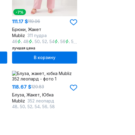
-7%
111.17 $
119.06
Брюки, Жакет
Mubliz
311 пудра
,
,
,
,
,
,
,
46
48
50
52
54
56
58
60
лучшая цена
В корзину
118.67 $
120.83
Блуза, Жакет, Юбка
Mubliz
352 леопард
,
,
,
,
,
48
50
52
54
56
58