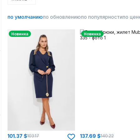
по умолчанию
по обновлению
по популярности
по цен
Новинка
Новинка
101.37 $
137.69 $
103.17
140.22