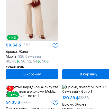
-14%
99.64 $
115.52
Брюки, Жилет
Mubliz
326 бежевый
,
,
,
,
,
46
48
50
52
54
56
лучшая цена
В корзину
В корзину
%
-47%
120.39 $
122.58
54.35 $
102.66
Брюки, Жилет
Платье нарядное А-силуэта из текстиля и экокожи