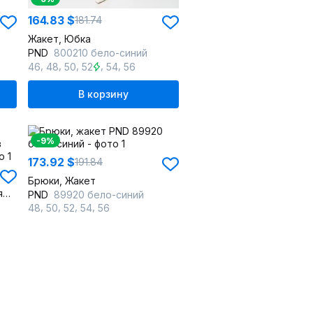
164.83 $
181.74
Жакет, Юбка
PND
800210 бело-синий
,
,
,
,
,
46
48
50
52
54
56
В корзину
-9%
173.92 $
191.84
Брюки, Жакет
Костюм брючный синий прямого кроя с декором из бус
PND
89920 бело-синий
,
,
,
,
48
50
52
54
56