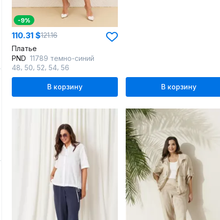
-9%
110.31 $
121.16
Платье
PND
11789 темно-синий
,
,
,
,
48
50
52
54
56
В корзину
В корзину