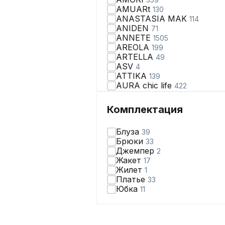
AMUARt
130
ANASTASIA MAK
114
ANIDEN
71
ANNETE
1505
AREOLA
199
ARTELLA
49
ASV
4
ATTIKA
139
AURA chic life
422
AVA fashion
28
AVE RARA
99
Комплектация
AVEEVA
66
AVRIL
2
Блуза
39
AXXA
67
Брюки
33
Abbi
110
Джемпер
2
Achosa
40
Жакет
17
Aira Style
123
Жилет
1
Alani Collection
167
Платье
33
Alena Goretskaya
65
Юбка
11
Algranda
321
Allma
2
Allure
3
Almirastyle
179