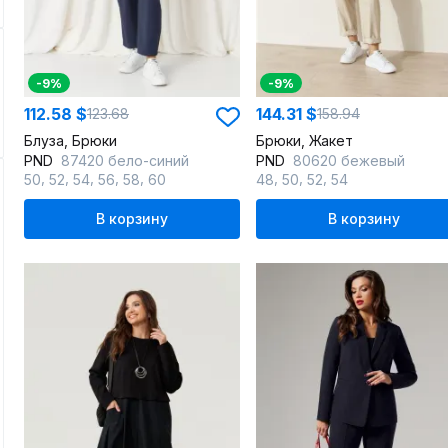
-9%
-9%
112.58 $
144.31 $
123.68
158.94
Блуза, Брюки
Брюки, Жакет
PND
87420 бело-синий
PND
80620 бежевый
,
,
,
,
,
,
,
,
50
52
54
56
58
60
48
50
52
54
В корзину
В корзину