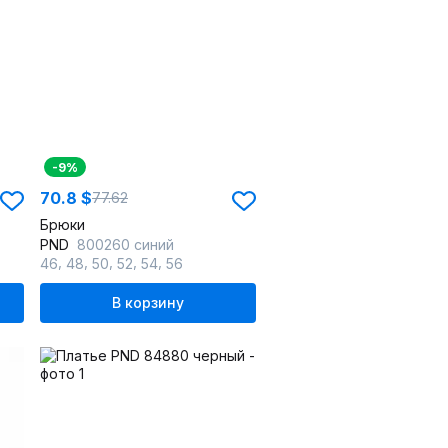
-9%
70.8 $
77.62
Брюки
PND
800260 синий
,
,
,
,
,
46
48
50
52
54
56
В корзину