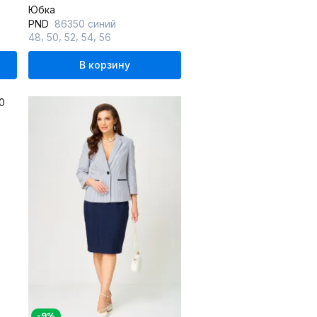
Юбка
PND
86350 синий
,
,
,
,
48
50
52
54
56
В корзину
-9%