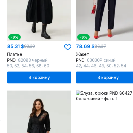
-9%
-9%
85.31 $
78.69 $
93.39
86.37
Платье
Жакет
PND
82083 черный
PND
03030P синий
,
,
,
,
,
,
,
,
,
,
,
50
52
54
56
58
60
42
44
46
48
50
52
54
В корзину
В корзину