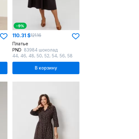
-9%
110.31 $
121.16
Платье
PND
83984 шоколад
,
,
,
,
,
,
,
44
46
48
50
52
54
56
58
В корзину