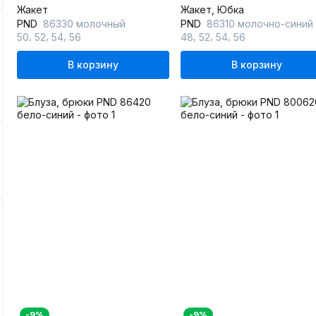
Жакет
Жакет, Юбка
PND
86330 молочный
PND
86310 молочно-синий
,
,
,
,
,
,
50
52
54
56
48
52
54
56
В корзину
В корзину
-9%
-9%