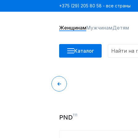
+375 (29) 205 80 58 - все страны
Женщинам
Мужчинам
Детям
Каталог
111
PND