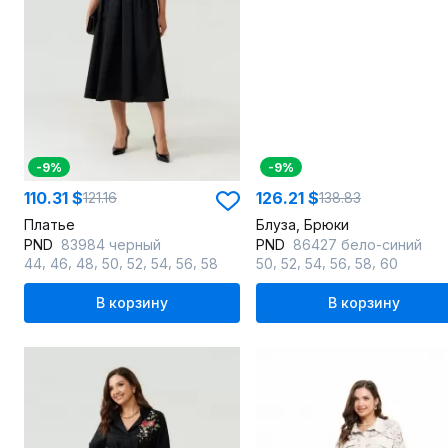
-9%
-9%
110.31 $
126.21 $
121.16
138.83
Платье
Блуза, Брюки
PND
83984 черный
PND
86427 бело-синий
,
,
,
,
,
,
,
,
,
,
,
,
44
46
48
50
52
54
56
58
50
52
54
56
58
60
В корзину
В корзину