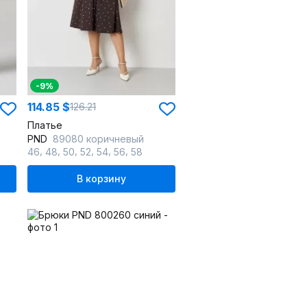
-9%
114.85 $
126.21
Платье
PND
89080 коричневый
,
,
,
,
,
,
46
48
50
52
54
56
58
В корзину