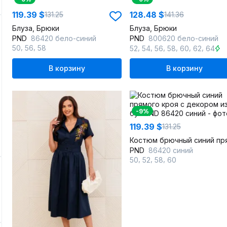
119.39 $
128.48 $
131.25
141.36
Блуза, Брюки
Блуза, Брюки
PND
86420 бело-синий
PND
800620 бело-синий
,
,
,
,
,
,
,
,
50
56
58
52
54
56
58
60
62
64
В корзину
В корзину
-9%
119.39 $
131.25
PND
86420 синий
,
,
,
50
52
58
60