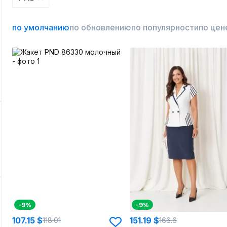
по умолчанию
по обновлению
по популярности
по цен
-9%
-9%
107.15 $
151.19 $
118.01
166.6