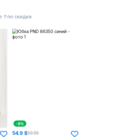
е ↑
по скидке
-8%
54.9 $
59.95